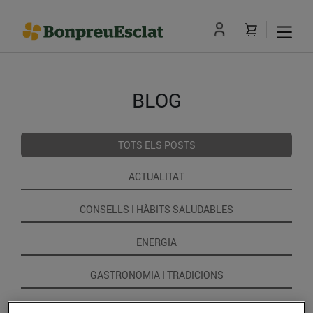
BLOG
TOTS ELS POSTS
ACTUALITAT
CONSELLS I HÀBITS SALUDABLES
ENERGIA
GASTRONOMIA I TRADICIONS
RECEPTES