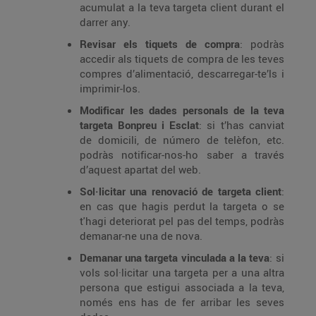
acumulat a la teva targeta client durant el
darrer any.
Revisar els tiquets de compra
: podràs
accedir als tiquets de compra de les teves
compres d’alimentació, descarregar-te’ls i
imprimir-los.
Modificar les dades personals de la teva
targeta Bonpreu i Esclat
: si t’has canviat
de domicili, de número de telèfon, etc.
podràs notificar-nos-ho saber a través
d’aquest apartat del web.
Sol·licitar una renovació de targeta client
:
en cas que hagis perdut la targeta o se
t'hagi deteriorat pel pas del temps, podràs
demanar-ne una de nova.
Demanar una targeta vinculada a la teva
: si
vols sol·licitar una targeta per a una altra
persona que estigui associada a la teva,
només ens has de fer arribar les seves