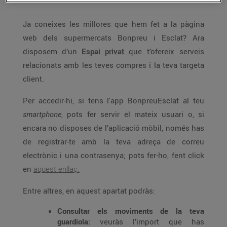
Ja coneixes les millores que hem fet a la pàgina
web dels supermercats Bonpreu i Esclat? Ara
disposem d’un
Espai privat
que t’ofereix serveis
relacionats amb les teves compres i la teva targeta
client.
Per accedir-hi, si tens l'app BonpreuEsclat al teu
smartphone
, pots fer servir el mateix usuari o, si
encara no disposes de l’aplicació mòbil, només has
de registrar-te amb la teva adreça de correu
electrònic i una contrasenya; pots fer-ho, fent click
en
aquest enllaç.
Entre altres, en aquest apartat podràs:
Consultar els moviments de la teva
guardiola:
veuràs l’import que has