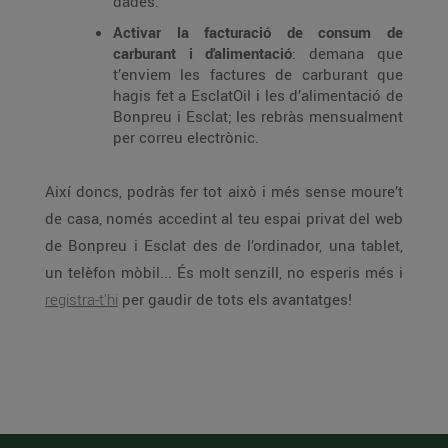
dades.
Activar la facturació de consum de
carburant i d'alimentació
: demana que
t’enviem les factures de carburant que
hagis fet a EsclatOil i les d’alimentació de
Bonpreu i Esclat; les rebràs mensualment
per correu electrònic.
Així doncs, podràs fer tot això i més sense moure’t
de casa, només accedint al teu espai privat del web
de Bonpreu i Esclat des de l’ordinador, una tablet,
un telèfon mòbil... És molt senzill, no esperis més i
registra-t’hi
per gaudir de tots els avantatges!