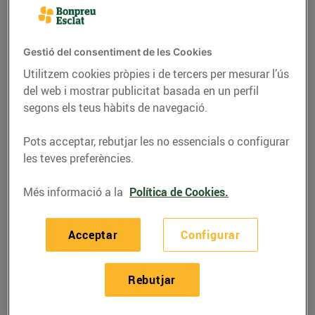
Gestió del consentiment de les Cookies
Utilitzem cookies pròpies i de tercers per mesurar l’ús
del web i mostrar publicitat basada en un perfil
segons els teus hàbits de navegació.
Pots acceptar, rebutjar les no essencials o configurar
les teves preferències.
Més informació a la
Política de Cookies.
ACTUALITAT
Descobreix l'Espai
Acceptar
Configurar
privat del web de
Bonpreu i Esclat
Rebutjar
17/d’abril/2017