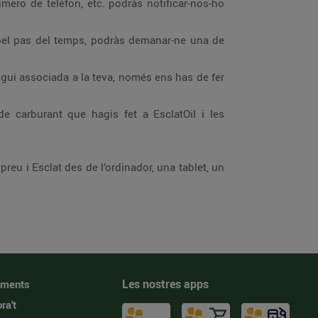
número de telèfon, etc. podràs notificar-nos-ho
t pel pas del temps, podràs demanar-ne una de
stigui associada a la teva, només ens has de fer
e carburant que hagis fet a EsclatOil i les
reu i Esclat des de l’ordinador, una tablet, un
Les nostres apps
iments
ra't