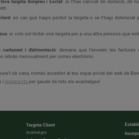
 teva targeta Bonpreu i Esclat
: si t’has canviat de domicili, de 
web.
client
: en cas que hagis perdut la targeta o se t'hagi deteriora
teva
: si vols sol·licitar una targeta per a una altra persona que e
 carburant i d'alimentació
: demana que t’enviem les factures d
les rebràs mensualment per correu electrònic.
ure’t de casa, només accedint al teu espai privat del web de Bonp
s i
registra-t’hi
per gaudir de tots els avantatges!
Establ
Targeta Client
Avantatges
Incorpo