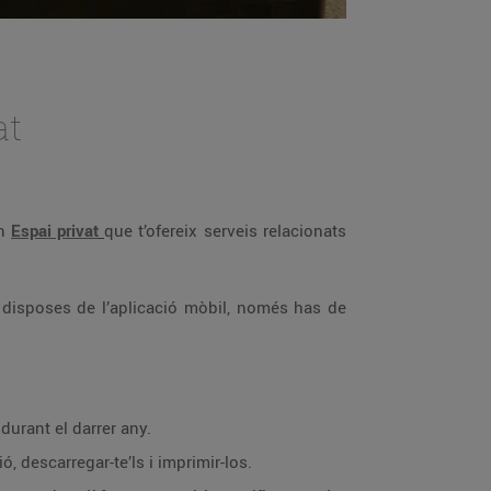
at
un
Espai privat
que t’ofereix serveis relacionats
no disposes de l’aplicació mòbil, només has de
durant el darrer any.
, descarregar-te’ls i imprimir-los.