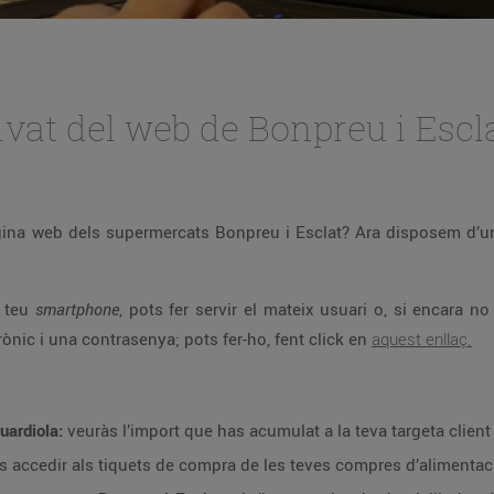
ivat del web de Bonpreu i Escl
àgina web dels supermercats Bonpreu i Esclat? Ara disposem d’
l teu
smartphone
, pots fer servir el mateix usuari o, si encara 
rònic i una contrasenya; pots fer-ho, fent click en
aquest enllaç.
uardiola:
veuràs l’import que has acumulat a la teva targeta client 
s accedir als tiquets de compra de les teves compres d’alimentació