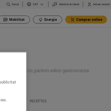
Cerca
Atenció al client
Iniciar sessió
CAT
Mobilitat
Energia
Comprar online
 sobre alimentació, parlem sobre gastronomia
publicitat
ies.
 I TRADICIONS
RECEPTES