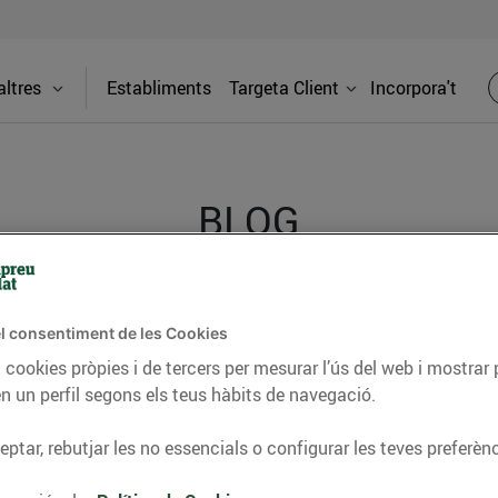
ltres
Establiments
Targeta Client
Incorpora't
BLOG
ceptes, consells nutricionals, informació d’actualitat
l consentiment de les Cookies
del nostre territori i molts altres temes.
 cookies pròpies i de tercers per mesurar l’ús del web i mostrar 
n un perfil segons els teus hàbits de navegació.
ptar, rebutjar les no essencials o configurar les teves preferènc
TAT
CONSELLS I HÀBITS SALUDABLES
ENERGIA
GASTRONOMIA