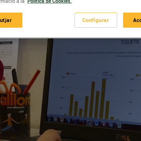
rmació a la
Política de Cookies.
utjar
Configurar
Ac