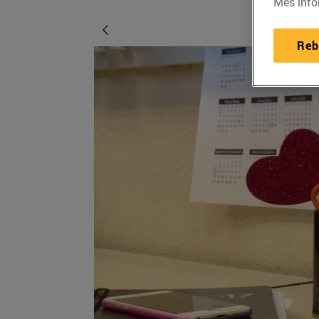
Més info
Reb