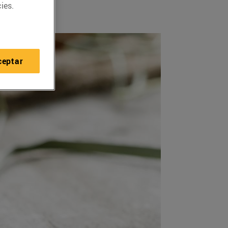
ies.
ceptar