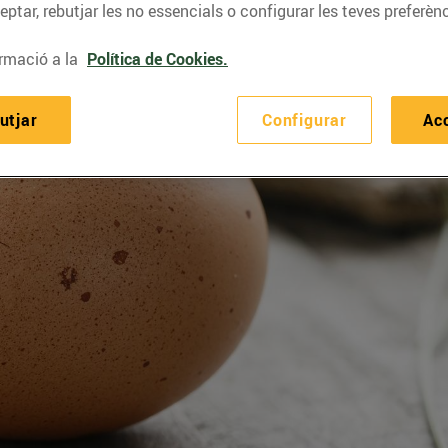
ptar, rebutjar les no essencials o configurar les teves preferènc
rmació a la
Política de Cookies.
utjar
Configurar
Ac