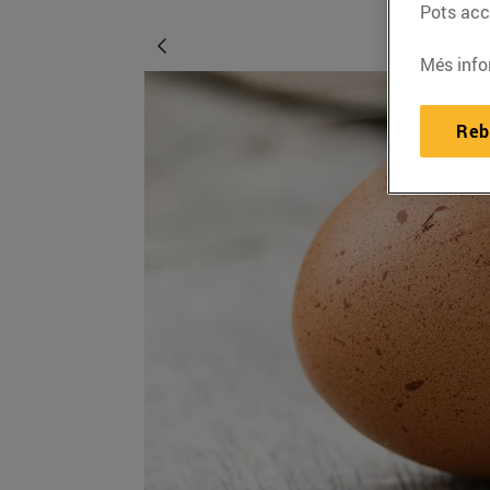
Pots acce
Més info
Reb