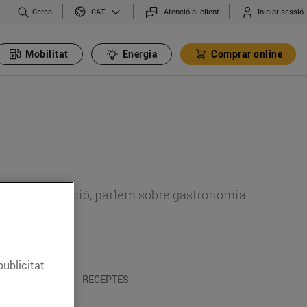
Cerca
Atenció al client
Iniciar sessió
CAT
Mobilitat
Energia
Comprar online
 sobre alimentació, parlem sobre gastronomia
publicitat
 I TRADICIONS
RECEPTES