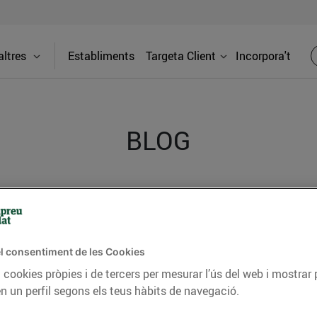
ltres
Establiments
Targeta Client
Incorpora't
BLOG
ceptes, consells nutricionals, informació d’actualitat
del nostre territori i molts altres temes.
l consentiment de les Cookies
 cookies pròpies i de tercers per mesurar l’ús del web i mostrar 
TAT
CONSELLS I HÀBITS SALUDABLES
ENERGIA
GASTRONOMIA
n un perfil segons els teus hàbits de navegació.