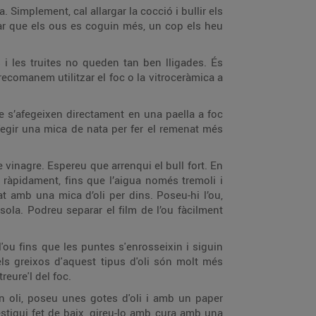
 Simplement, cal allargar la cocció i bullir els
tar que els ous es coguin més, un cop els heu
 i les truites no queden tan ben lligades. És
recomanem utilitzar el foc o la vitroceràmica a
ue s’afegeixen directament en una paella a foc
afegir una mica de nata per fer el remenat més
vinagre. Espereu que arrenqui el bull fort. En
 ràpidament, fins que l’aigua només tremoli i
t amb una mica d’oli per dins. Poseu-hi l’ou,
sola. Podreu separar el film de l’ou fàcilment
'ou fins que les puntes s'enrosseixin i siguin
e els greixos d'aquest tipus d'oli són molt més
eure'l del foc.
n oli, poseu unes gotes d'oli i amb un paper
 estigui fet de baix, gireu-lo amb cura amb una