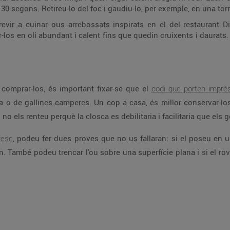
30 segons. Retireu-lo del foc i gaudiu-lo, per exemple, en una to
vir a cuinar ous arrebossats inspirats en el del restaurant Dis
los en oli abundant i calent fins que quedin cruixents i daurats. En
 comprar-los, és important fixar-se que el
codi que porten imprès
 o de gallines camperes. Un cop a casa, és millor conservar-los 
 no els renteu perquè la closca es debilitaria i facilitaria que els
resc
, podeu fer dues proves que no us fallaran: si el poseu en un
. També podeu trencar l'ou sobre una superfície plana i si el rove