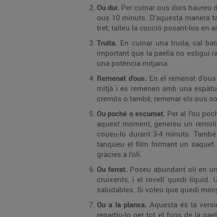
Ou dur.
Per cuinar ous durs haureu de
ous 10 minuts. D’aquesta manera ta
tret, talleu la cocció posant-los en 
Truita.
En cuinar una truita, cal ba
important que la paella no estigui r
una potència mitjana.
Remenat d’ous.
En el remenat d’ous 
mitjà i es remenen amb una espàtula
cremós o també, remenar els ous sob
Ou poché o escumat.
Per al l’ou po
aquest moment, genereu un remolí d
coueu-lo durant 3-4 minuts. També 
tanqueu el film formant un saquet. 
gràcies a l’oli.
Ou ferrat.
Poseu abundant oli en una 
cruixents, i el rovell quedi líquid.
saludables. Si voleu que quedi menys
Ou a la planxa.
Aquesta és la versi
repartiu-lo per tot el fons de la pa