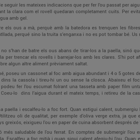
 seguir les mateixes indicacions que per fer l’ou passat per aigua.
nt la clara com el rovell quedaran completament cuits. Per evi
aigua amb gel.
tre els ous a mà, perquè amb la batedora es trenquen les fibres
atllada, perqué sino la truita s’enganxa i no es pot tombar bé. Us 
no s’han de batre els ous abans de tirar-los a la paella, sinó q
 per trencar els rovells i barrejar-los amb les clares. S'hi pot 
re algun altre aliment prèviament saltat.
ché, poseu un cassonet al foc amb aigua abundant i 4 o 5 gotes de 
ins la cassola i tireu-hi un ou sense la closca. Abaixeu el foc
podeu fer l’ou escumat folrant una tasseta amb paper film unta
Coeu-lo dins l’aigua durant el mateix temps, i retireu de la cas
paella i escalfeu-lo a foc fort. Quan estigui calent, submergiu l
 Utilitzeu oli de qualitat, per exemple d'oliva verge extra, ja qu
 greixós, eixigueu l'ou en paper de cuina absorbent després de tr
ó més saludable de l'ou ferrat. En comptes de submergir l'ou e
ella. Escalfeu a foc mitjà i quan sigui calent afegiu-hi l'ou. Quan