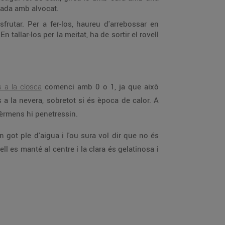
rrada amb alvocat.
frutar. Per a fer-los, haureu d'arrebossar en
 tallar-los per la meitat, ha de sortir el rovell
 a la closca
comenci amb 0 o 1, ja que això
a la nevera, sobretot si és època de calor. A
 gèrmens hi penetressin.
 got ple d'aigua i l'ou sura vol dir que no és
ll es manté al centre i la clara és gelatinosa i