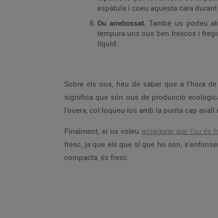
espàtula i coeu aquesta cara durant 
Ou arrebossat.
També us podeu atre
tempura uns ous ben frescos i fregir-
líquid.
Sobre els ous, heu de saber que a l'hora de
significa que són ous de producció ecològica
l'ouera, col·loqueu-los amb la punta cap avall i
Finalment, si us voleu
assegurar que l'ou és f
fresc, ja que els que sí que ho són, s'enfonsen
compacta, és fresc.