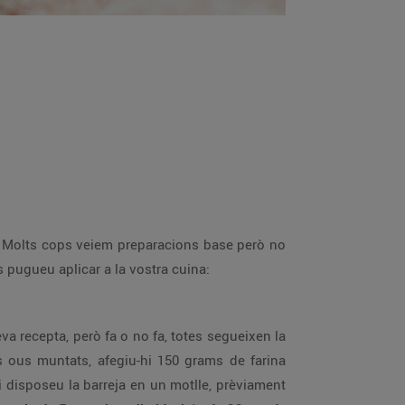
r. Molts cops veiem preparacions base però no
 pugueu aplicar a la vostra cuina:
eva recepta, però fa o no fa, totes segueixen la
s ous muntats, afegiu-hi 150 grams de farina
 i disposeu la barreja en un motlle, prèviament