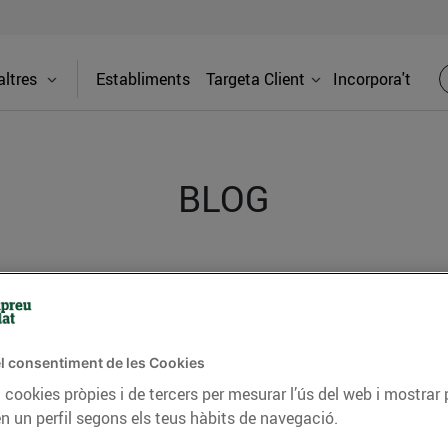
ltres
Establiments
Targeta Client
Incorpora't
BLOG
ceptes, consells nutricionals, informació d’actualitat
del nostre territori i molts altres temes.
l consentiment de les Cookies
 cookies pròpies i de tercers per mesurar l’ús del web i mostrar 
TAT
CONSELLS I HÀBITS SALUDABLES
ENERGIA
GASTRONOMIA
n un perfil segons els teus hàbits de navegació.