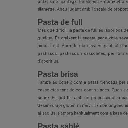
untat amb mantega. Finalment enforneu-ho a 1
diàmetre.
Aneu jugant amb l'escala de propor
Pasta de full
Més que difícil, la pasta de full és laboriosa 
qualitat.
És cruixent i lleugera, per això la sev
aigua i sal. Aprofiteu la seva versatilitat 
pastissos, pastissos i cassoletes, per formar
d'aperitius.
Pasta brisa
També es coneix com a pasta trencada
pel 
cassoletes tant dolces com salades. Quan s'est
sobre. Es pot fer amb un processador a casa
desenvolupi gluten ni nervi. També tingueu en
al seu ús, s'empra
habitualment com a base de 
Pasta sablé