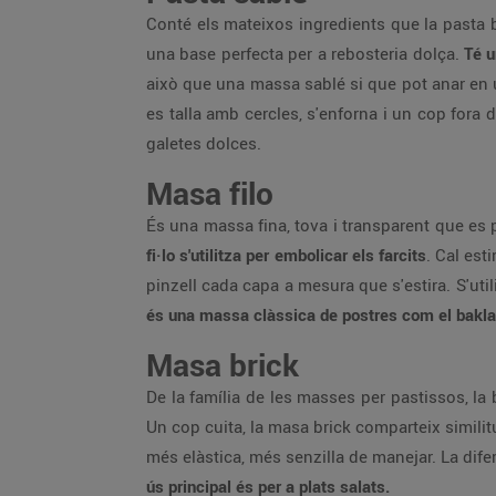
Conté els mateixos ingredients que la pasta 
una base perfecta per a rebosteria dolça.
Té u
això que una massa sablé si que pot anar en 
es talla amb cercles, s'enforna i un cop fora 
galetes dolces.
Masa filo
És una massa fina, tova i transparent que es p
fi·lo s'utilitza per embolicar els farcits
. Cal est
pinzell cada capa a mesura que s'estira. S'util
és una massa clàssica de postres com el baklav
Masa brick
De la família de les masses per pastissos, la 
Un cop cuita, la masa brick comparteix similitu
més elàstica, més senzilla de manejar. La difer
ús principal és per a plats salats.