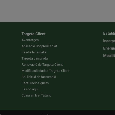
Establ
Targeta Client
Avantatges
Incorpo
Aplicació BonpreuEsclat
Energi
Fes-te la targeta
Mobilit
Targeta vinculada
Renovació de Targeta Client
Modificació dades Targeta Client
Sol·licitud de facturació
Facturació tiquets
Ja soc aquí
Cuina amb el Tatano