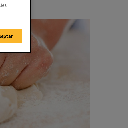
ies.
ceptar