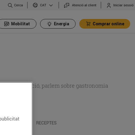
Cerca
Atenció al client
Iniciar sessió
CAT
Mobilitat
Energia
Comprar online
 sobre alimentació, parlem sobre gastronomia
publicitat
 I TRADICIONS
RECEPTES