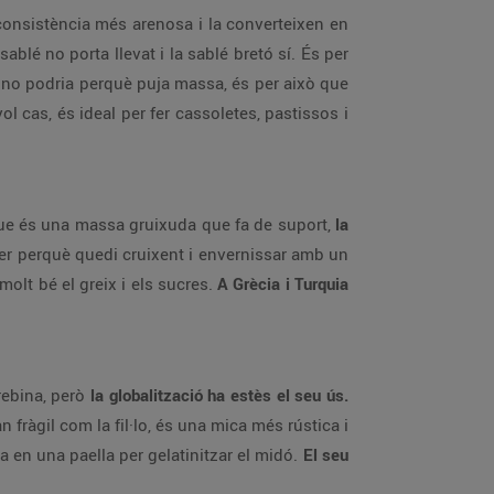
onsistència més arenosa i la converteixen en
sablé no porta llevat i la sablé bretó sí. És per
 no podria perquè puja massa, és per això que
l cas, és ideal per fer cassoletes, pastissos i
, que és una massa gruixuda que fa de suport,
la
aper perquè quedi cruixent i envernissar amb un
molt bé el greix i els sucres.
A Grècia i Turquia
grebina, però
la globalització ha estès el seu ús.
 fràgil com la fil·lo, és una mica més rústica i
a en una paella per gelatinitzar el midó.
El seu