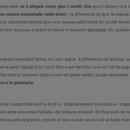
brisa però
se li afegeix sucre glas i rovells d'ou
que li donen una c
na variant anomenada sablé bretó
, i la diferència és que la massa 
una cassoleta mentre que una massa sablé bretó en portar llevat
del forn es posa a sobre la crema o mousse glacejada. En qualsevo
repara mesclant farina, oli, sal i aigua. A diferència de la brisa
irar-la amb l'ajuda d'un corró fins a ser tan fina com un full de p
itza tant en postres dolços com en plats salats, ja que absorbeix 
a o la galatopita.
brick s'assembla molt a la fil·lo. Originàriament era rodona i ma
ds amb una crepe fullada i de textura cruixent. És fina però no tan
ència principal però, està en el seu cuinat, se sol ser al bany mari