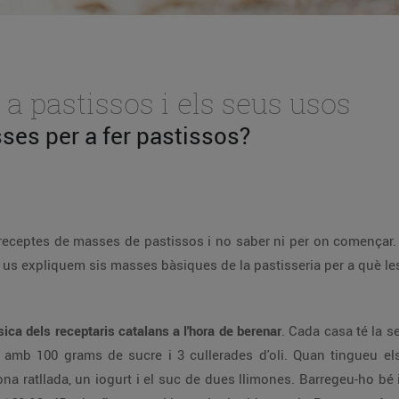
a pastissos i els seus usos
ses per a fer pastissos?
 de receptes de masses de pastissos i no saber ni per on comença
 us expliquem sis masses bàsiques de la pastisseria per a què les
sica dels receptaris catalans a l'hora de berenar
. Cada casa té la s
us amb 100 grams de sucre i 3 cullerades d'oli. Quan tingueu el
imona ratllada, un iogurt i el suc de dues llimones. Barregeu-ho bé