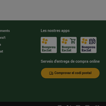
Les nostres apps
iments
ra't
a
at
Serveis d'entrega de compra online
Comprovar el codi postal