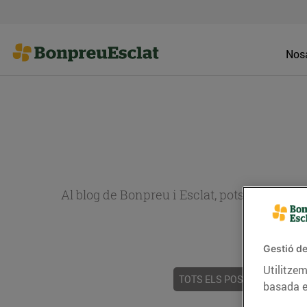
Nosa
Al blog de Bonpreu i Esclat, pots trobar re
Gestió de
Utilitzem
TOTS ELS POSTS
ACTUALI
basada e