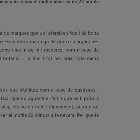
pessic de 5 ous el motlle ideal és de 22 cm de
tat de marques que us l'ofereixen feta i de bona
reix —mantega, mantega de porc o margarina—,
e podeu usar-la de mil maneres: com a base de
 britànic ... o fins i tot per crear tota mena
sos que s'utilitza com a base de pastissos i
fàcil que no aguanti el farcit que se li posa a
casa, feu-ho en fred i ràpidament, perquè no
ar el motlle 20 minuts a la nevera. Pel que fa