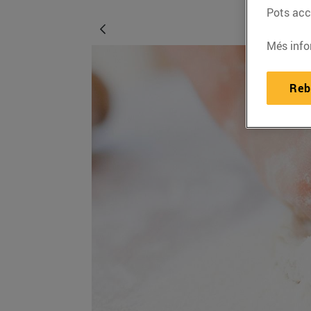
Pots acce
Més info
Reb