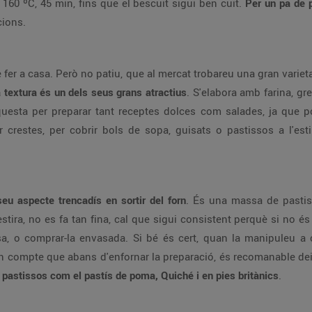
60 ºC, 45 min, fins que el bescuit sigui ben cuit.
Per un pa de 
cions.
de fer a casa. Però no patiu, que al mercat trobareu una gran varie
a textura és un dels seus grans atractius
. S'elabora amb farina, g
d'aquesta per preparar tant receptes dolces com salades, ja qu
 crestes, per cobrir bols de sopa, guisats o pastissos a l'estil
seu aspecte trencadís en sortir del forn
. És una massa de pastis
ira, no es fa tan fina, cal que sigui consistent perquè si no és 
, o comprar-la envasada. Si bé és cert, quan la manipuleu a 
 compte que abans d'enfornar la preparació, és recomanable deix
pastissos com el pastís de poma, Quiché i en pies britànics
.