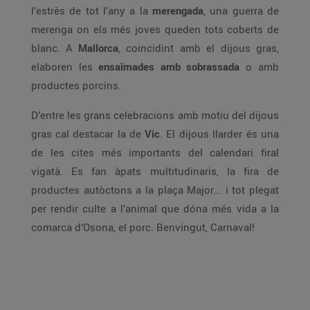
l’estrès de tot l’any a la
merengada
, una guerra de
merenga on els més joves queden tots coberts de
blanc. A
Mallorca
, coincidint amb el dijous gras,
elaboren les
ensaïmades amb sobrassada
o amb
productes porcins.
D’entre les grans celebracions amb motiu del dijous
gras cal destacar la de
Vic
. El dijous llarder és una
de les cites més importants del calendari firal
vigatà. Es fan àpats multitudinaris, la fira de
productes autòctons a la plaça Major... i tot plegat
per rendir culte a l’animal que dóna més vida a la
comarca d’Osona, el porc. Benvingut, Carnaval!