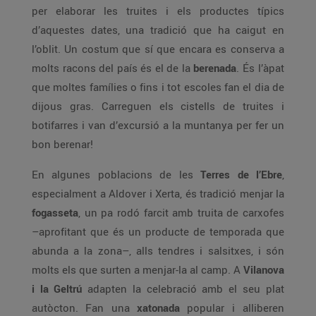
per elaborar les truites i els productes típics
d’aquestes dates, una tradició que ha caigut en
l’oblit. Un costum que sí que encara es conserva a
molts racons del país és el de la
berenada
. És l’àpat
que moltes famílies o fins i tot escoles fan el dia de
dijous gras. Carreguen els cistells de truites i
botifarres i van d’excursió a la muntanya per fer un
bon berenar!
En algunes poblacions de les
Terres de l’Ebre
,
especialment a Aldover i Xerta, és tradició menjar la
fogasseta
, un pa rodó farcit amb truita de carxofes
–aprofitant que és un producte de temporada que
abunda a la zona–, alls tendres i salsitxes, i són
molts els que surten a menjar-la al camp. A
Vilanova
i la Geltrú
adapten la celebració amb el seu plat
autòcton. Fan una
xatonada
popular i alliberen