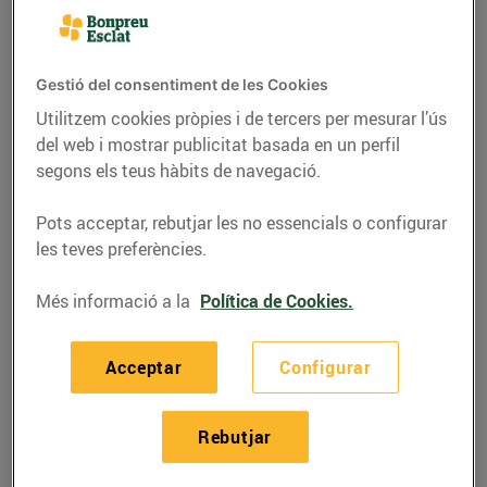
Gestió del consentiment de les Cookies
Utilitzem cookies pròpies i de tercers per mesurar l’ús
del web i mostrar publicitat basada en un perfil
segons els teus hàbits de navegació.
Pots acceptar, rebutjar les no essencials o configurar
les teves preferències.
Més informació a la
Política de Cookies.
GASTRONOMIA I TRADICIONS
Dijous llarder... botifarra
Acceptar
Configurar
menjaré!
01/de febrer/2016
Rebutjar