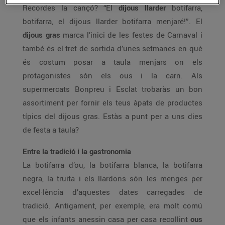
Recordes la cançó? “El
dijous llarder
botifarra,
botifarra, el dijous llarder botifarra menjaré!”. El
dijous gras
marca l’inici de les festes de Carnaval i
també és el tret de sortida d’unes setmanes en què
és costum posar a taula menjars on els
protagonistes són els ous i la carn. Als
supermercats Bonpreu i Esclat trobaràs un bon
assortiment per fornir els teus àpats de productes
típics del dijous gras. Estàs a punt per a uns dies
de festa a taula?
Entre la tradició i la gastronomia
La botifarra d’ou, la botifarra blanca, la botifarra
negra, la truita i els llardons són les menges per
excel·lència d’aquestes dates carregades de
tradició. Antigament, per exemple, era molt comú
que els infants anessin casa per casa recollint
ous