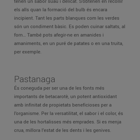
tenen un sabor suau i delicat. S’obtenen en recollir
els alls quan la formació del bulb és encara
incipient. Tant les parts blanques com les verdes
són un condiment bàsic. Es poden cuinar saltats, al
forn… També pots afegir-ne en amanides i
amaniments, en un puré de patates o en una truita,
per exemple.
Pastanaga
És coneguda per ser una de les fonts més
importants de betacarotè, un potent antioxidant
amb infinitat de propietats beneficioses per a
l’organisme. Per la versatilitat, el sabor i el color, és
una de les hortalisses més emprades. Si es menja
crua, millora l’estat de les dents i les genives.