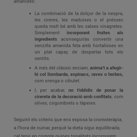
amanides:
La combinació de la dolçor de la nespra,
les cireres, les maduixes o el préssec
queda molt bé amb les salses vinagretes.
Simplement
incorporant fruites als
ingredients
aconseguiràs convertir una
senzilla amanida feta amb hortalisses en
un plat capaç de despertar tots els
sentits.
A més del clàssic enciam,
anima’t a afegir-
hi col llombarda, espinacs, raves o herbes,
com orenga o cibulet.
I, per acabar,
no t’oblidis de posar la
cirereta de la decoració amb confitats
, com
olives, cogombrets o tàperes.
Seguint els criteris que ens exposa la cromoteràpia,
a l’hora de cuinar, perquè la dieta sigui equilibrada,
cal tenir en compte quines tonalitats incorporem