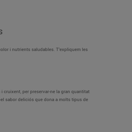
s
color i nutrients saludables. T’expliquem les
a i cruixent, per preservar-ne la gran quantitat
el sabor deliciós que dona a molts tipus de