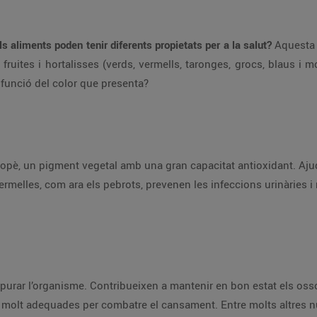
s aliments poden tenir diferents propietats per a la salut?
Aquesta 
fruites i hortalisses (verds, vermells, taronges, grocs, blaus i m
 funció del color que presenta?
icopè, un pigment vegetal amb una gran capacitat antioxidant. Ajud
ermelles, com ara els pebrots, prevenen les infeccions urinàries i 
urar l’organisme. Contribueixen a mantenir en bon estat els ossos 
n molt adequades per combatre el cansament. Entre molts altres nu