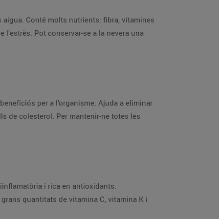
s aigua. Conté molts nutrients: fibra, vitamines
re l’estrès. Pot conservar-se a la nevera una
eneficiós per a l’organisme. Ajuda a eliminar
ells de colesterol. Per mantenir-ne totes les
inflamatòria i rica en antioxidants.
s grans quantitats de vitamina C, vitamina K i