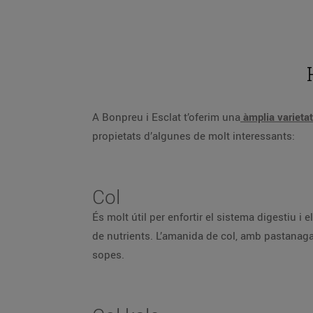
A Bonpreu i Esclat t’oferim una
àmplia varietat
propietats d’algunes de molt interessants:
Col
És molt útil per enfortir el sistema digestiu i e
de nutrients. L’amanida de col, amb pastanag
sopes.