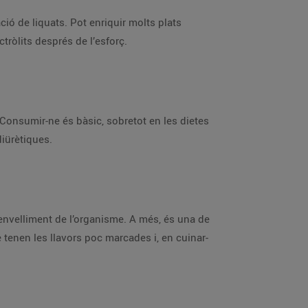
ació de liquats. Pot enriquir molts plats
ctròlits després de l’esforç.
. Consumir-ne és bàsic, sobretot en les dietes
diürètiques.
l’envelliment de l’organisme. A més, és una de
 tenen les llavors poc marcades i, en cuinar-