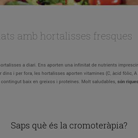
lats amb hortalisses fresques
talisses a diari. Ens aporten una infinitat de nutrients imprescin
ins i per fora, les hortalisses aporten vitamines (C, àcid fòlic, A i
 contingut baix en greixos i proteïnes. Molt saludables,
són riques
Saps què és la cromoteràpia?