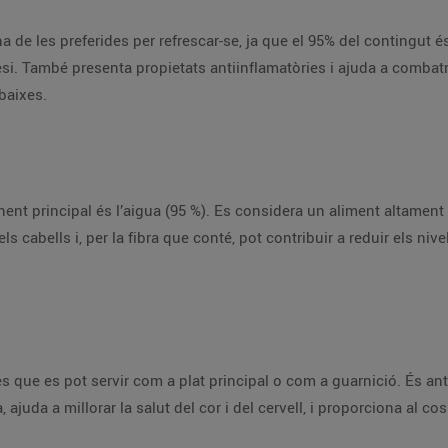
una de les preferides per refrescar-se, ja que el 95% del contingut é
agnesi. També presenta propietats antiinflamatòries i ajuda a combat
baixes.
t principal és l’aigua (95 %). Es considera un aliment altament b
ls cabells i, per la fibra que conté, pot contribuir a reduir els niv
s que es pot servir com a plat principal o com a guarnició. És anti
ajuda a millorar la salut del cor i del cervell, i proporciona al co