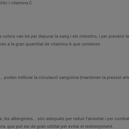
fòlic i vitamina C.
 colors van bé per depurar la sang i els intestins, i per prevenir l
àcies a la gran quantitat de vitamina A que contenen.
… poden millorar la circulació sanguínia (mantenen la pressió arter
les albergínies... són adequats per reduir l’ansietat i per combatre
, que pot ser de gran utilitat per evitar el restrenyiment.