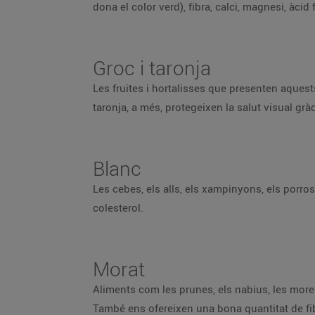
dona el color verd), fibra, calci, magnesi, àcid 
Groc i taronja
Les fruites i hortalisses que presenten aquests
taronja, a més, protegeixen la salut visual gr
Blanc
Les cebes, els alls, els xampinyons, els porros
colesterol.
Morat
Aliments com les prunes, els nabius, les mores, 
També ens ofereixen una bona quantitat de fibra