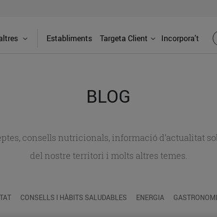
ltres
Establiments
Targeta Client
Incorpora't
BLOG
ceptes, consells nutricionals, informació d’actualitat
del nostre territori i molts altres temes.
TAT
CONSELLS I HÀBITS SALUDABLES
ENERGIA
GASTRONOMIA