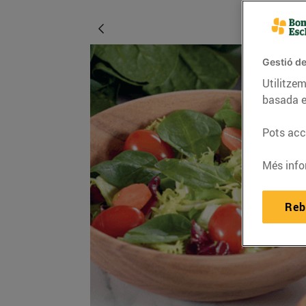
Gestió de
Utilitzem
basada e
Pots acce
Més info
Reb