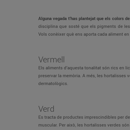
Alguna vegada t’has plantejat que els colors del
disciplina que sosté que els pigments de les 
Vols conèixer què ens aporta cada aliment en
Vermell
Els aliments d’aquesta tonalitat són rics en l
preservar la memòria. A més, les hortalisses v
dermatològics.
Verd
Es tracta de productes imprescindibles per dep
muscular. Per això, les hortalisses verdes só