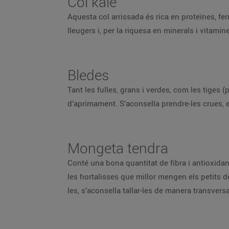
Col kale
Aquesta col arrissada és rica en proteïnes, ferr
lleugers i, per la riquesa en minerals i vitamin
Bledes
Tant les fulles, grans i verdes, com les tiges 
d’aprimament. S’aconsella prendre-les crues, e
Mongeta tendra
Conté una bona quantitat de fibra i antioxidant
les hortalisses que millor mengen els petits d
les, s’aconsella tallar-les de manera transversa