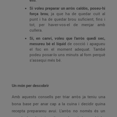
ells
.
Si voleu preparar un arròs caldós, poseu-hi
força brou
, ja que ha de quedar cuit al
punt i ha de quedar brou suficient, fins i
tot, per haver-vos-el de menjar amb
cullera.
Si, en canvi, voleu que l’arròs quedi sec,
mesureu bé el líquid
de cocció i apagueu
el foc en el moment adequat. També
podeu posar-lo uns minuts al forn perquè
s’assequi més bé.
Un món per descobrir
Amb aquests consells per triar arròs ja teniu una
bona base per anar cap a la cuina i decidir quina
recepta preparareu avui. L’arròs no només és un