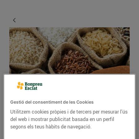
CONSELLS I HÀBITS SALUDABLES
El millor arròs per a
Gestió del consentiment de les Cookies
cada plat
Utilitzem cookies pròpies i de tercers per mesurar l’ús
del web i mostrar publicitat basada en un perfil
07/de juny/2019
segons els teus hàbits de navegació.