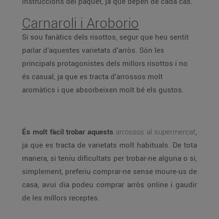
instruccions del paquet, ja que depèn de cada cas.
Carnaroli i Aroborio
Si sou fanàtics dels risottos, segur que heu sentit
parlar d’aquestes varietats d’arròs. Són les
principals protagonistes dels millors risottos i no
és casual, ja que es tracta d’arrossos molt
aromàtics i que absorbeixen molt bé els gustos.
És molt fàcil trobar aquests
arrossos al supermercat
,
ja que es tracta de varietats molt habituals. De tota
manera, si teniu dificultats per trobar-ne alguna o si,
simplement, preferiu comprar-ne sense moure-us de
casa, avui dia podeu comprar arròs online i gaudir
de les millors receptes.