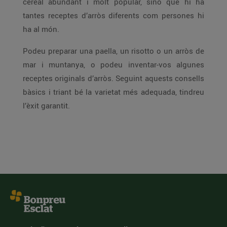
cereal abundant i molt popular, sinó que hi ha
tantes receptes d’arròs diferents com persones hi
ha al món.
Podeu preparar una paella, un risotto o un arròs de
mar i muntanya, o podeu inventar-vos algunes
receptes originals d’arròs. Seguint aquests consells
bàsics i triant bé la varietat més adequada, tindreu
l’èxit garantit.