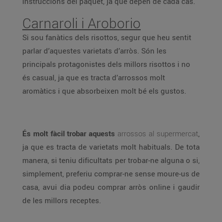
instruccions del paquet, ja que depèn de cada cas.
Carnaroli i Aroborio
Si sou fanàtics dels risottos, segur que heu sentit
parlar d’aquestes varietats d’arròs. Són les
principals protagonistes dels millors risottos i no
és casual, ja que es tracta d’arrossos molt
aromàtics i que absorbeixen molt bé els gustos.
És molt fàcil trobar aquests
arrossos al supermercat
,
ja que es tracta de varietats molt habituals. De tota
manera, si teniu dificultats per trobar-ne alguna o si,
simplement, preferiu comprar-ne sense moure-us de
casa, avui dia podeu comprar arròs online i gaudir
de les millors receptes.