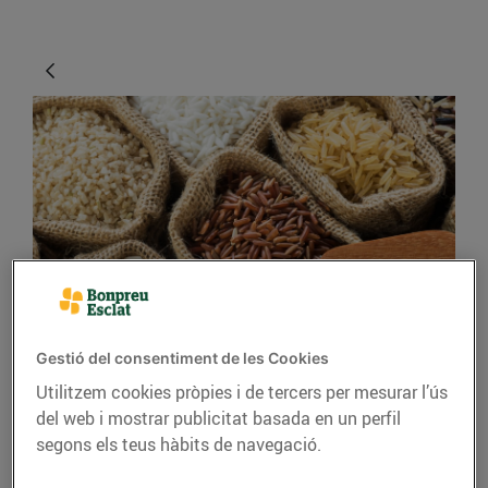
CONSELLS I HÀBITS SALUDABLES
El millor arròs per a
Gestió del consentiment de les Cookies
cada plat
Utilitzem cookies pròpies i de tercers per mesurar l’ús
del web i mostrar publicitat basada en un perfil
07/de juny/2019
segons els teus hàbits de navegació.