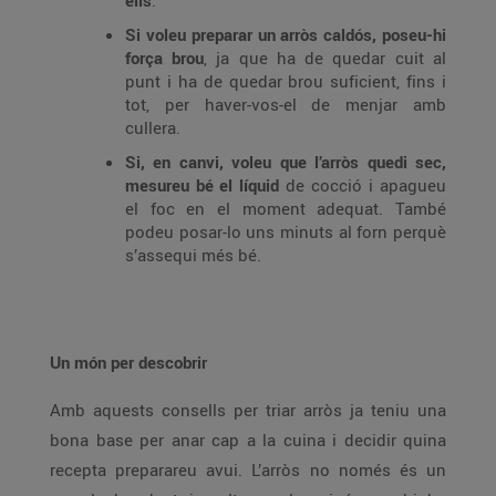
ells
.
Si voleu preparar un arròs caldós, poseu-hi
força brou
, ja que ha de quedar cuit al
punt i ha de quedar brou suficient, fins i
tot, per haver-vos-el de menjar amb
cullera.
Si, en canvi, voleu que l’arròs quedi sec,
mesureu bé el líquid
de cocció i apagueu
el foc en el moment adequat. També
podeu posar-lo uns minuts al forn perquè
s’assequi més bé.
Un món per descobrir
Amb aquests consells per triar arròs ja teniu una
bona base per anar cap a la cuina i decidir quina
recepta preparareu avui. L’arròs no només és un