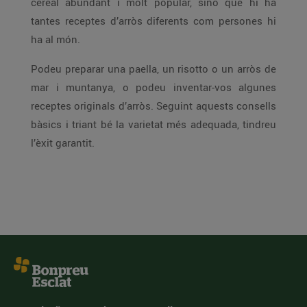
cereal abundant i molt popular, sinó que hi ha
tantes receptes d’arròs diferents com persones hi
ha al món.
Podeu preparar una paella, un risotto o un arròs de
mar i muntanya, o podeu inventar-vos algunes
receptes originals d’arròs. Seguint aquests consells
bàsics i triant bé la varietat més adequada, tindreu
l’èxit garantit.