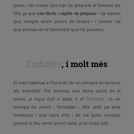
pares i les mares que han de preparar el berenar als
fills, ja que
són fàcils i ràpids de preparar
—ja sabem
que sempre anem justos de temps— i només cal
que penseu en el farciment que l’hi posareu.
Embotits
, i molt més
El més habitual a l’hora de fer un entrepà és recórrer
als embotits. Per berenar, una bona opció és el
pernil, ja sigui cuit o salat, o el
formatge
—o un
entrepà de pernil i formatge—, fets amb pa amb
tomàquet i una mica d’oli i de sal (però compte,
perquè si feu servir pernil salat, ja té força sal).