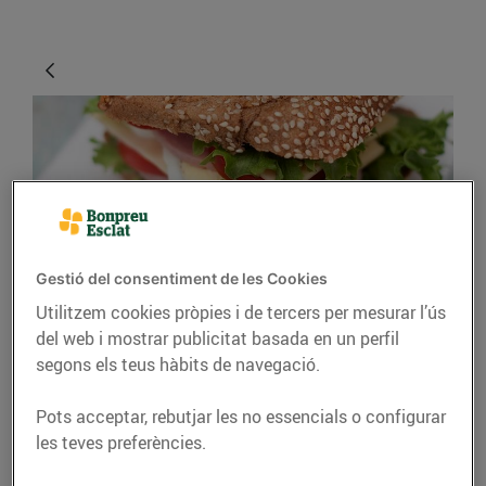
Gestió del consentiment de les Cookies
CONSELLS I HÀBITS SALUDABLES
Utilitzem cookies pròpies i de tercers per mesurar l’ús
del web i mostrar publicitat basada en un perfil
El millor berenar per
segons els teus hàbits de navegació.
sortir de l’escola amb
Pots acceptar, rebutjar les no essencials o configurar
tota l’energia
les teves preferències.
12/de setembre/2019