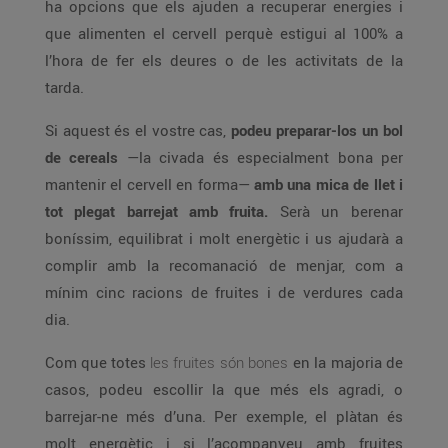
ha opcions que els ajuden a recuperar energies i
que alimenten el cervell perquè estigui al 100% a
l’hora de fer els deures o de les activitats de la
tarda.
Si aquest és el vostre cas,
podeu preparar-los un bol
de cereals
—la civada és especialment bona per
mantenir el cervell en forma—
amb una mica de llet i
tot plegat barrejat amb fruita.
Serà un berenar
boníssim, equilibrat i molt energètic i us ajudarà a
complir amb la recomanació de menjar, com a
mínim cinc racions de fruites i de verdures cada
dia.
Com que totes
les fruites són bones
en la majoria de
casos, podeu escollir la que més els agradi, o
barrejar-ne més d’una. Per exemple, el plàtan és
molt energètic i si l’acompanyeu amb fruites