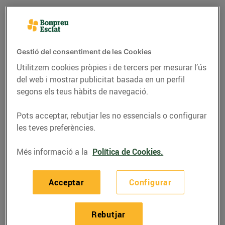
Gestió del consentiment de les Cookies
Utilitzem cookies pròpies i de tercers per mesurar l’ús
del web i mostrar publicitat basada en un perfil
segons els teus hàbits de navegació.
Pots acceptar, rebutjar les no essencials o configurar
les teves preferències.
ACTUALITAT
Més informació a la
Política de Cookies.
El President
Puigdemont rep els
Acceptar
Configurar
guardonats en la IV
edició dels Premis DOP
Rebutjar