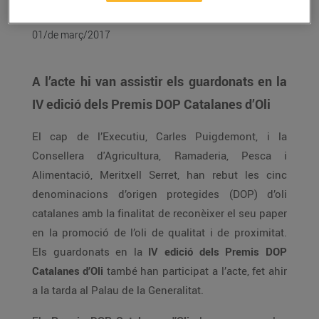
Catalanes d’Oli
01/de març/2017
A l’acte hi van assistir els guardonats en la
IV edició dels Premis DOP Catalanes d’Oli
El cap de l’Executiu, Carles Puigdemont, i la
Consellera d'Agricultura, Ramaderia, Pesca i
Alimentació, Meritxell Serret, han rebut les cinc
denominacions d’origen protegides (DOP) d’oli
catalanes amb la finalitat de reconèixer el seu paper
en la promoció de l’oli de qualitat i de proximitat.
Els guardonats en la
IV edició dels Premis DOP
Catalanes d’Oli
també han participat a l’acte, fet ahir
a la tarda al Palau de la Generalitat.