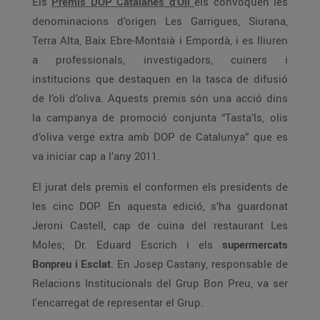
Els
Premis DOP Catalanes d’Oli
els convoquen les
denominacions d’origen Les Garrigues, Siurana,
Terra Alta, Baix Ebre-Montsià i Empordà, i es lliuren
a professionals, investigadors, cuiners i
institucions que destaquen en la tasca de difusió
de l’oli d’oliva. Aquests premis són una acció dins
la campanya de promoció conjunta “Tasta’ls, olis
d’oliva verge extra amb DOP de Catalunya” que es
va iniciar cap a l’any 2011.
El jurat dels premis el conformen els presidents de
les cinc DOP. En aquesta edició, s’ha guardonat
Jeroni Castell, cap de cuina del restaurant Les
Moles; Dr. Eduard Escrich i els
supermercats
Bonpreu i Esclat
. En Josep Castany, responsable de
Relacions Institucionals del Grup Bon Preu, va ser
l'encarregat de representar el Grup.