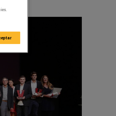
ies.
ceptar