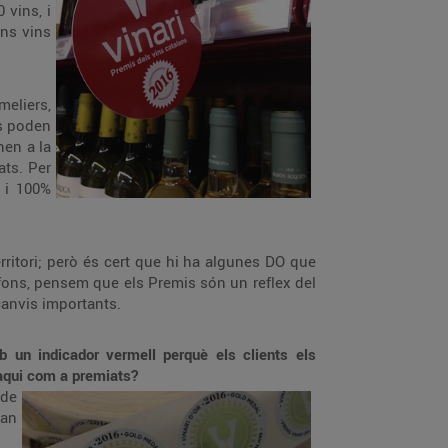
 vins, i
ins vins
meliers,
es poden
nen a la
ats. Per
 i 100%
erritori; però és cert que hi ha algunes DO que
 fons, pensem que els Premis són un reflex del
 canvis importants.
mb un indicador vermell perquè els
c
lients els
taqui com a
premiats?
 de
han