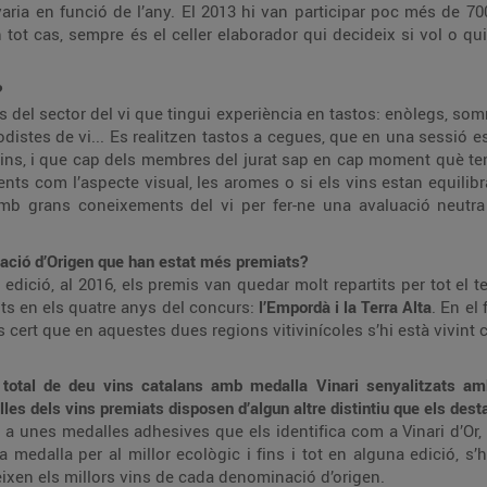
ia en funció de l’any. El 2013 hi van participar poc més de 700
n tot cas, sempre és el celler elaborador qui decideix si vol o qu
?
ls del sector del vi que tingui experiència en tastos: enòlegs, som
iodistes de vi... Es realitzen tastos a cegues, que en una sessió 
vins, i que cap dels membres del jurat sap en cap moment què te
ents com l’aspecte visual, les aromes o si els vins estan equilibr
amb grans coneixements del vi per fer-ne una avaluació neutra
nació d’Origen que han estat més premiats?
edició, al 2016, els premis van quedar molt repartits per tot el t
s en els quatre anys del concurs:
l’Empordà i la Terra Alta
. En el
és cert que en aquestes dues regions vitivinícoles s’hi està vivint
 total de deu vins catalans amb medalla Vinari senyalitzats a
lles dels vins premiats disposen d’
algun altre distintiu que els des
 a unes medalles adhesives que els identifica com a Vinari d’Or,
medalla per al millor ecològic i fins i tot en alguna edició, s’
xen els millors vins de cada denominació d’origen.