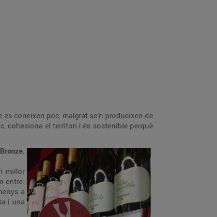
ue es coneixen poc, malgrat se’n produeixen de
c, cohesiona el territori i és sostenible perquè
 Bronze.
vi millor
m entre:
 menys a
ta i una