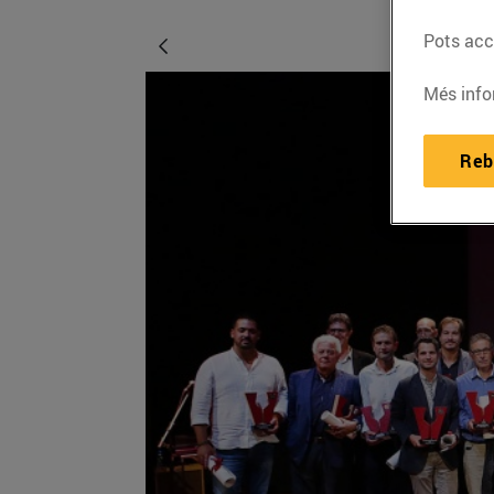
Pots acce
Més info
Reb