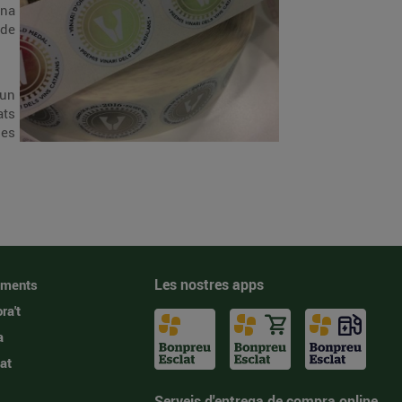
una
 de
gun
ats
 es
Les nostres apps
iments
ra't
a
at
Serveis d'entrega de compra online