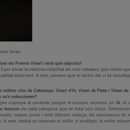
mis Vinari
xer els Premis Vinari i amb quin objectiu?
13 per donar la màxima visibilitat als vins catalans, que creiem q
alitat excel·lent. A més, pensem que el sector del vi és estratègi
 millors vins de Catalunya: Vinari d’Or, Vinari de Plata i Vinari de
ts se’n seleccionen?
pre s’apropa al centenar perquè el concurs reconeix un
Or
, el 
nc bronzes
de cada categoria, que en total són dotze. Diferencie
rosats; negres joves i amb diferent criança; els escumosos de
 A més, també es reconeix el millor vi ecològic; la millor etique
.