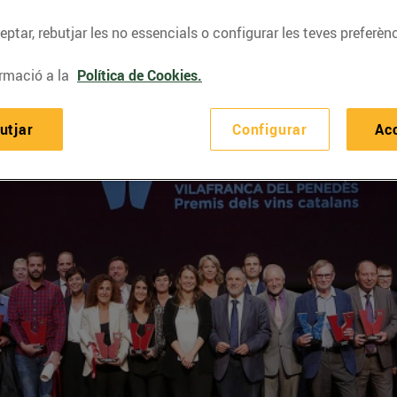
ptar, rebutjar les no essencials o configurar les teves preferènc
rmació a la
Política de Cookies.
utjar
Configurar
Ac