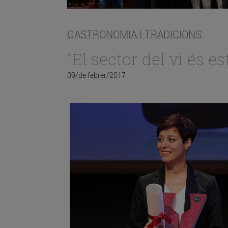
GASTRONOMIA I TRADICIONS
"El sector del vi és es
09/de febrer/2017