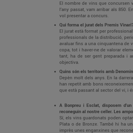
El nombre de vins que concursen var
l’any passat, vam arribar als 850. E
vol presentar a concurs.
Qui forma el jurat dels Premis Vinari
El jurat està format per professiona
professionals de la distribució, per
avaluar fins a una cinquantena de 
copa, tot i haver-ne de valorar elem
tant, ha de ser gent preparada i 
objectiva.
Quins són els territoris amb Denomi
Depèn molt dels anys. En la darrera 
han repetit amb bons reconeixement
que està passant al sector del vi, i 
A Bonpreu i Esclat, disposem d’un
reconeguin al nostre celler. Les ampo
Sí, els vins guardonats poden optar
Plata o de Bronze. També hi ha una 
imprès unes enganxines que reconei