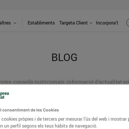
ltres
Establiments
Targeta Client
Incorpora't
BLOG
ceptes, consells nutricionals, informació d’actualitat
del nostre territori i molts altres temes.
l consentiment de les Cookies
TAT
CONSELLS I HÀBITS SALUDABLES
ENERGIA
GASTRONOMIA
 cookies pròpies i de tercers per mesurar l’ús del web i mostrar 
n un perfil segons els teus hàbits de navegació.