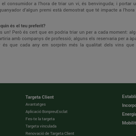
e el consumidor a l’hora de triar un vi, és benvinguda; i portar 
 guanyador d’algun premi està demostrat que té impacte a l’hora
quin és el teu preferit?
més un! Però és cert que en podria triar un per a cada moment: al
artiria amb companys de professió; alguns els reservaria per a àp
car és que cada any em sorprèn més la qualitat dels vins que
Establ
Targeta Client
Avantatges
Incorpo
Aplicació BonpreuEsclat
Energi
Fes-te la targeta
Mobilit
Targeta vinculada
Renovació de Targeta Client