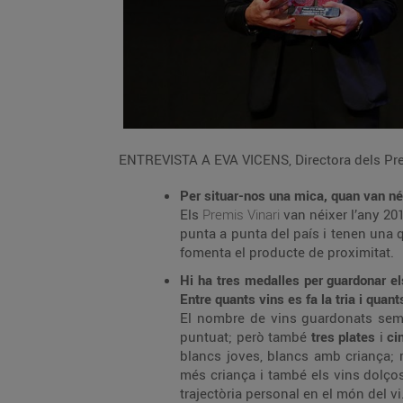
ENTREVISTA A EVA VICENS, Directora dels Pre
Per situar-nos una mica, quan van néi
Els
Premis Vinari
van néixer l’any 20
punta a punta del país i tenen una qu
fomenta el producte de proximitat.
Hi ha tres medalles per guardonar els
Entre quants vins es fa la tria i quan
El nombre de vins guardonats sem
puntuat; però també
tres plates
i
ci
blancs joves, blancs amb criança; 
més criança i també els vins dolços.
trajectòria personal en el món del vi