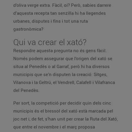
d’oliva verge extra. Fàcil, oi? Però, sabies darrere
d’aquesta recepta tan senzilla hi ha llegendes
urbanes, disputes i fins i tot una ruta
gastronòmica?
Qui va crear el xató?
Respondre aquesta pregunta no és gens fàcil.
Només podem assegurar que l’origen del xató se
situa al Penedès o al Garraf, però hi ha diversos
municipis que se’n disputen la creació: Sitges,
Vilanova i la Geltrú, el Vendrell, Calafell i Vilafranca
del Penedès.
Per sort, la competició per decidir quin dels cinc
municipis és el bressol del xató està marcada pel
joc net i, de fet, s’han unit per crear la Ruta del Xató,
que entre el novembre i el març proposa