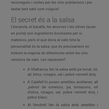
recorreguts i visites per les cinc poblacions i per
tastar tant xató com vulguis!
El secret és a la salsa
L’escarola, el bacallà, les anxoves i les olives (quan
en porta) són ingredients boníssims per si
mateixos, però el que dona al xató tota la
personalitat és la salsa, que és precisament on
trobem la majoria de diferències entre les cinc
versions de xató. Les repassem?
A Vilafranca, fan la salsa amb pa torrat, oli,
all, bitxo, vinagre, sal i pebre vermell dolç.
A Calafell hi posen ametlles, avellanes, all
,pebrot de romesco, pa, tomacons, oli
d’oliva, vinagre, sal, pebre vermell dolç i
pebre blanc.
Al Vendrell fan la salsa amb ametlles i