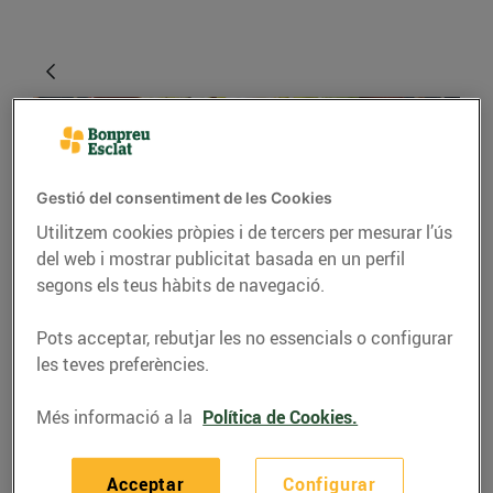
Gestió del consentiment de les Cookies
Utilitzem cookies pròpies i de tercers per mesurar l’ús
del web i mostrar publicitat basada en un perfil
segons els teus hàbits de navegació.
GASTRONOMIA I TRADICIONS
Pots acceptar, rebutjar les no essencials o configurar
El xató: l'amanida
les teves preferències.
catalana de l'hivern
Més informació a la
Política de Cookies.
30/de novembre/2021
Acceptar
Configurar