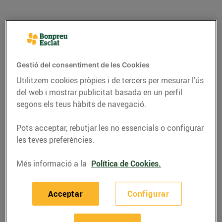
Gestió del consentiment de les Cookies
Utilitzem cookies pròpies i de tercers per mesurar l’ús
del web i mostrar publicitat basada en un perfil
segons els teus hàbits de navegació.
Pots acceptar, rebutjar les no essencials o configurar
les teves preferències.
CONSELLS I HÀBITS SALUDABLES
Els 5 punts de cocció de
Més informació a la
Política de Cookies.
la carn
Acceptar
Configurar
03/de juliol/2024