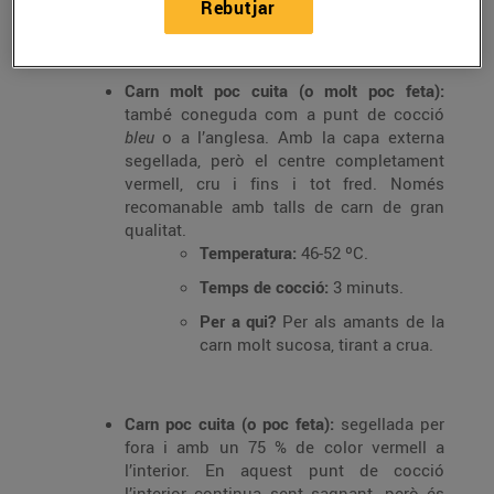
Rebutjar
A grans trets, es considera que hi ha 5 punts de
cocció. Te’ls expliquem breument a continuació:
Carn molt poc cuita (o molt poc feta):
també coneguda com a punt de cocció
bleu
o a l’anglesa. Amb la capa externa
segellada, però el centre completament
vermell, cru i fins i tot fred. Només
recomanable amb talls de carn de gran
qualitat.
Temperatura:
46-52 ºC.
Temps de cocció:
3 minuts.
Per a qui?
Per als amants de la
carn molt sucosa, tirant a crua.
Carn poc cuita (o poc feta):
segellada per
fora i amb un 75 % de color vermell a
l’interior. En aquest punt de cocció
l’interior continua sent sagnant, però és