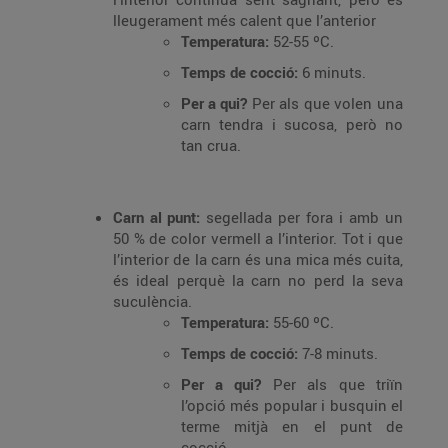
lleugerament més calent que l’anterior
Temperatura:
52-55 ºC.
Temps de cocció:
6 minuts.
Per a qui?
Per als que volen una
carn tendra i sucosa, però no
tan crua.
Carn al punt:
segellada per fora i amb un
50 % de color vermell a l’interior. Tot i que
l’interior de la carn és una mica més cuita,
és ideal perquè la carn no perd la seva
suculència.
Temperatura:
55-60 ºC.
Temps de cocció:
7-8 minuts.
Per a qui?
Per als que triïn
l’opció més popular i busquin el
terme mitjà en el punt de
cocció.