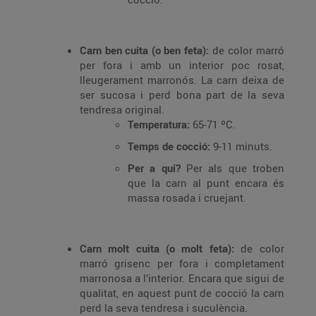
Carn ben cuita (o ben feta):
de color marró
per fora i amb un interior poc rosat,
lleugerament marronós. La carn deixa de
ser sucosa i perd bona part de la seva
tendresa original.
Temperatura:
65-71 ºC.
Temps de cocció:
9-11 minuts.
Per a qui?
Per als que troben
que la carn al punt encara és
massa rosada i cruejant.
Carn molt cuita (o molt feta):
de color
marró grisenc per fora i completament
marronosa a l’interior. Encara que sigui de
qualitat, en aquest punt de cocció la carn
perd la seva tendresa i suculència.