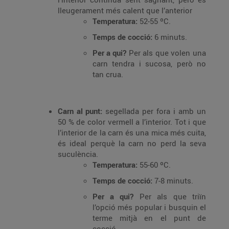
lleugerament més calent que l’anterior
Temperatura:
52-55 ºC.
Temps de cocció:
6 minuts.
Per a qui?
Per als que volen una
carn tendra i sucosa, però no
tan crua.
Carn al punt:
segellada per fora i amb un
50 % de color vermell a l’interior. Tot i que
l’interior de la carn és una mica més cuita,
és ideal perquè la carn no perd la seva
suculència.
Temperatura:
55-60 ºC.
Temps de cocció:
7-8 minuts.
Per a qui?
Per als que triïn
l’opció més popular i busquin el
terme mitjà en el punt de
cocció.