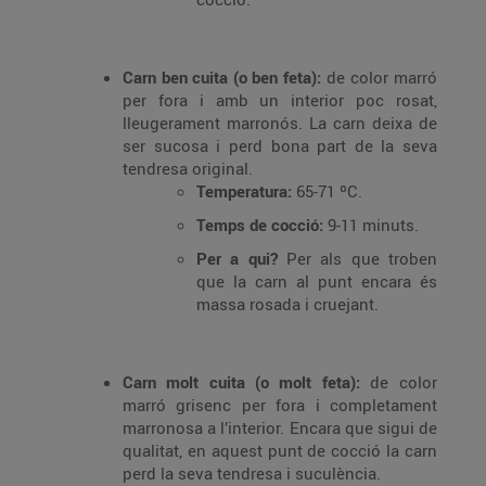
Carn ben cuita (o ben feta):
de color marró
per fora i amb un interior poc rosat,
lleugerament marronós. La carn deixa de
ser sucosa i perd bona part de la seva
tendresa original.
Temperatura:
65-71 ºC.
Temps de cocció:
9-11 minuts.
Per a qui?
Per als que troben
que la carn al punt encara és
massa rosada i cruejant.
Carn molt cuita (o molt feta):
de color
marró grisenc per fora i completament
marronosa a l’interior. Encara que sigui de
qualitat, en aquest punt de cocció la carn
perd la seva tendresa i suculència.