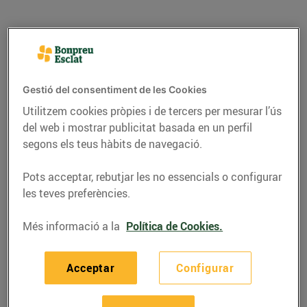
Gestió del consentiment de les Cookies
Utilitzem cookies pròpies i de tercers per mesurar l’ús
del web i mostrar publicitat basada en un perfil
segons els teus hàbits de navegació.
Pots acceptar, rebutjar les no essencials o configurar
les teves preferències.
CONSELLS I HÀBITS SALUDABLES
Els 5 punts de cocció de
Més informació a la
Política de Cookies.
la carn
Acceptar
Configurar
03/de juliol/2024