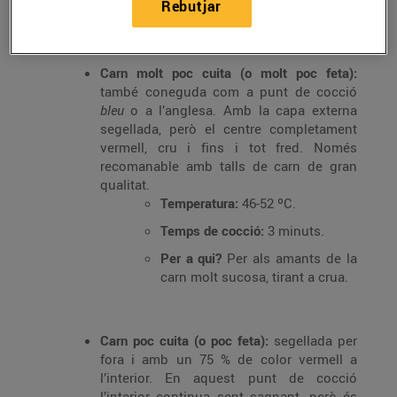
Rebutjar
A grans trets, es considera que hi ha 5 punts de
cocció. Te’ls expliquem breument a continuació:
Carn molt poc cuita (o molt poc feta):
també coneguda com a punt de cocció
bleu
o a l’anglesa. Amb la capa externa
segellada, però el centre completament
vermell, cru i fins i tot fred. Només
recomanable amb talls de carn de gran
qualitat.
Temperatura:
46-52 ºC.
Temps de cocció:
3 minuts.
Per a qui?
Per als amants de la
carn molt sucosa, tirant a crua.
Carn poc cuita (o poc feta):
segellada per
fora i amb un 75 % de color vermell a
l’interior. En aquest punt de cocció
l’interior continua sent sagnant, però és