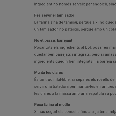
ingredient no només serveix per endolcir, sinó 
Fes servir el tamisador
La farina s’ha de tamisar, perquè així no queda
un tamisador, no pateixis, perquè amb un colad
No et passis barrejant
Posar tots els ingredients al bol, posar en ma
quedar ben barrejats i integrats, però si amas
ingredients quedin ben integrats i la barreja 
Munta les clares
És un truc infal·lible: si separes els rovells d
servir una batedora per muntar-les en un tres 
les clares a la massa amb una espàtula i a p
Posa farina al motlle
Si has seguit els consells fins ara, ja tens mi