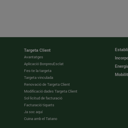
Establ
Targeta Client
Avantatges
Incorpo
Aplicació BonpreuEsclat
Energi
Fes-te la targeta
Mobilit
Targeta vinculada
Renovació de Targeta Client
Modificació dades Targeta Client
Sol·licitud de facturació
Facturació tiquets
Ja soc aquí
Cuina amb el Tatano