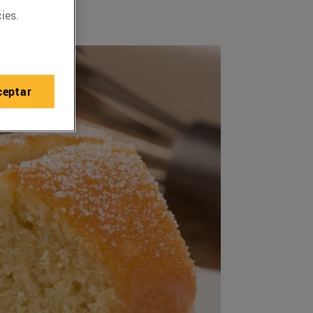
ies.
ceptar