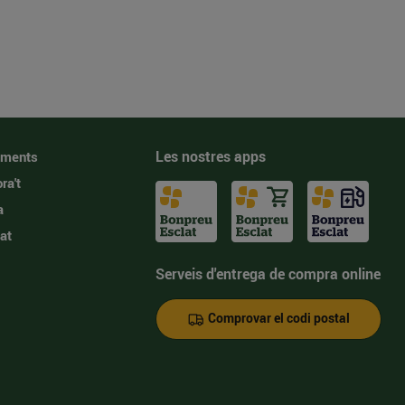
Les nostres apps
iments
ra't
a
at
Serveis d'entrega de compra online
Comprovar el codi postal