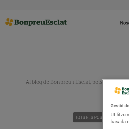
Nosa
Al blog de Bonpreu i Esclat, pots trobar re
Gestió de
Utilitzem
TOTS ELS POSTS
ACTUALI
basada e