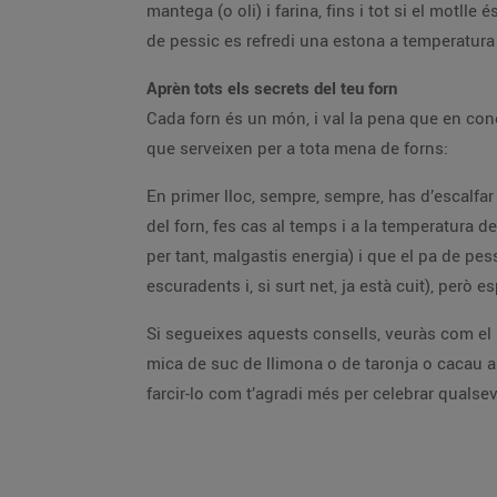
mantega (o oli) i farina, fins i tot si el motl
de pessic es refredi una estona a temperatura a
Aprèn tots els secrets del teu forn
Cada forn és un món, i val la pena que en cone
que serveixen per a tota mena de forns:
En primer lloc, sempre, sempre, has d’escalfar 
del forn, fes cas al temps i a la temperatura de
per tant, malgastis energia) i que el pa de pe
escuradents i, si surt net, ja està cuit), però 
Si segueixes aquests consells, veuràs com el p
mica de suc de llimona o de taronja o cacau a la
farcir-lo com t’agradi més per celebrar qualsev