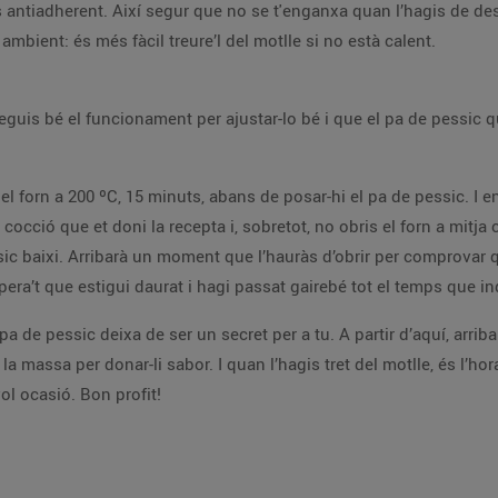
le és antiadherent. Així segur que no se t'enganxa quan l’hagis de 
mbient: és més fàcil treure’l del motlle si no està calent.
guis bé el funcionament per ajustar-lo bé i que el pa de pessic qu
el forn a 200 ºC, 15 minuts, abans de posar-hi el pa de pessic. I 
 cocció que et doni la recepta i, sobretot, no obris el forn a mitja
ssic baixi. Arribarà un moment que l’hauràs d’obrir per comprovar 
espera’t que estigui daurat i hagi passat gairebé tot el temps que in
a de pessic deixa de ser un secret per a tu. A partir d’aquí, arrib
 massa per donar-li sabor. I quan l’hagis tret del motlle, és l’hora
ol ocasió. Bon profit!