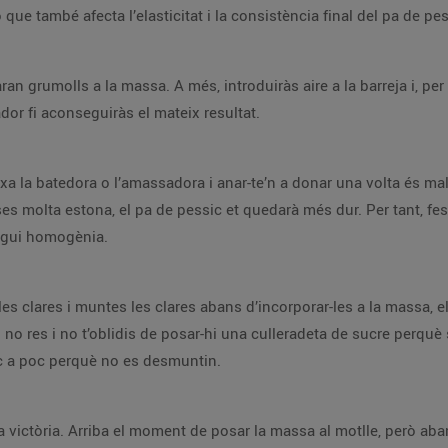
que també afecta l’elasticitat i la consistència final del pa de pes
ran grumolls a la massa. A més, introduiràs aire a la barreja i, pe
or fi aconseguiràs el mateix resultat.
rxa la batedora o l’amassadora i anar-te’n a donar una volta és mal
ses molta estona, el pa de pessic et quedarà més dur. Per tant, fes
sigui homogènia.
e les clares i muntes les clares abans d’incorporar-les a la massa, 
i no res i no t’oblidis de posar-hi una culleradeta de sucre perqu
oc a poc perquè no es desmuntin.
tja victòria. Arriba el moment de posar la massa al motlle, però ab