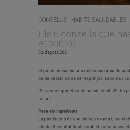
CONSELLS I HÀBITS SALUDABLES
Els 6 consells que ha
esponjós
02/d’agost/2021
El pa de pessic és una de les receptes de past
pa de pessic ha de ser esponjós, saborós i cui
Per aconseguir el pa de pessic ideal n’hi ha 
ne un!
Pesa els ingredients
La pastisseria és una ciència exacta i, per ai
afecta el resultat final. I amb el sucre passa