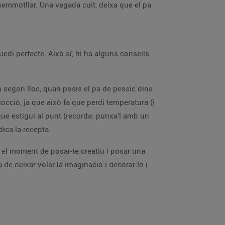
desemmotllar. Una vegada cuit, deixa que el pa
edi perfecte. Això sí, hi ha alguns consells
en segon lloc, quan posis el pa de pessic dins
 cocció, ja que això fa que perdi temperatura (i
que estigui al punt (recorda: punxa’l amb un
dica la recepta.
a el moment de posar-te creatiu i posar una
 de deixar volar la imaginació i decorar-lo i