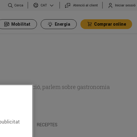
Cerca
Atenció al client
Iniciar sessió
CAT
Mobilitat
Energia
Comprar online
 sobre alimentació, parlem sobre gastronomia
publicitat
 I TRADICIONS
RECEPTES