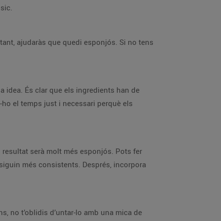
sic.
r tant, ajudaràs que quedi esponjós. Si no tens
a idea. És clar que els ingredients han de
-ho el temps just i necessari perquè els
el resultat serà molt més esponjós. Pots fer
è siguin més consistents. Després, incorpora
ans, no t’oblidis d’untar-lo amb una mica de