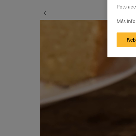
Pots acce
Més info
Reb