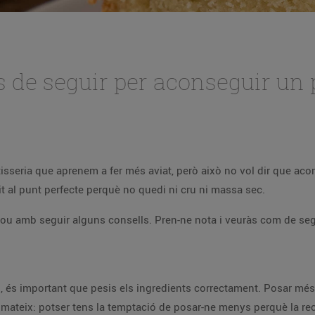
s de seguir per aconseguir un 
isseria que aprenem a fer més aviat, però això no vol dir que acons
t al punt perfecte perquè no quedi ni cru ni massa sec.
prou amb seguir alguns consells. Pren-ne nota i veuràs com de segu
xò, és important que pesis els ingredients correctament. Posar més
 el mateix: potser tens la temptació de posar-ne menys perquè la r