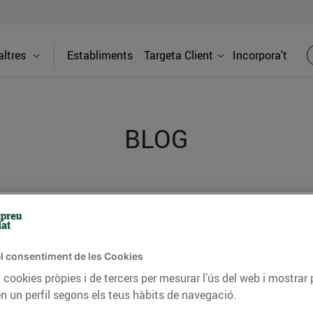
ltres
Establiments
Targeta Client
Incorpora't
BLOG
ceptes, consells nutricionals, informació d’actualitat
del nostre territori i molts altres temes.
l consentiment de les Cookies
 cookies pròpies i de tercers per mesurar l’ús del web i mostrar 
TAT
CONSELLS I HÀBITS SALUDABLES
ENERGIA
GASTRONOMIA
n un perfil segons els teus hàbits de navegació.