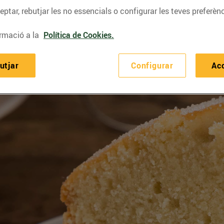
ptar, rebutjar les no essencials o configurar les teves preferènc
rmació a la
Política de Cookies.
utjar
Configurar
Ac