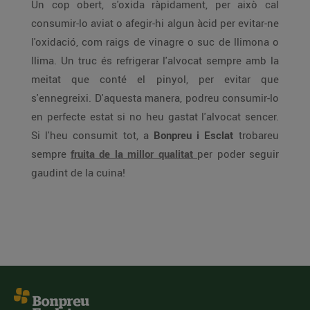
Un cop obert, s'oxida ràpidament, per això cal
consumir-lo aviat o afegir-hi algun àcid per evitar-ne
l'oxidació, com raigs de vinagre o suc de llimona o
llima. Un truc és refrigerar l'alvocat sempre amb la
meitat que conté el pinyol, per evitar que
s'ennegreixi. D'aquesta manera, podreu consumir-lo
en perfecte estat si no heu gastat l'alvocat sencer.
Si l'heu consumit tot, a
Bonpreu i Esclat
trobareu
sempre
fruita de la millor qualitat
per poder seguir
gaudint de la cuina!