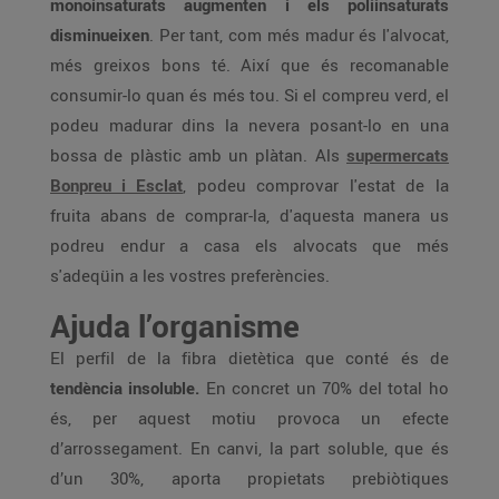
monoinsaturats augmenten i els poliinsaturats
disminueixen
. Per tant, com més madur és l'alvocat,
més greixos bons té. Així que és recomanable
consumir-lo quan és més tou. Si el compreu verd, el
podeu madurar dins la nevera posant-lo en una
bossa de plàstic amb un plàtan. Als
supermercats
Bonpreu i Esclat
, podeu comprovar l'estat de la
fruita abans de comprar-la, d'aquesta manera us
podreu endur a casa els alvocats que més
s'adeqüin a les vostres preferències.
Ajuda l’organisme
El perfil de la fibra dietètica que conté és de
tendència insoluble.
En concret un 70% del total ho
és, per aquest motiu provoca un efecte
d’arrossegament. En canvi, la part soluble, que és
d’un 30%, aporta propietats prebiòtiques