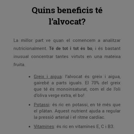
Quins beneficis té
l’alvocat?
La millor part ve quan el comencem a analitzar
nutricionalment.
Té de tot i tot és bo
, i és bastant
inusual concentrar tantes virtuts en una mateixa
fruita.
Greix i aigua
: l’alvocat és greix i aigua,
gairebé a parts iguals. El 70% del greix
que té és monoinsaturat, com el de l’oli
d’oliva verge extra, el bo!
Potassi
: és ric en potassi, en té més que
el plàtan. Aquest nutrient ajuda a regular
la pressió arterial i el ritme cardíac.
Vitamines
: és ric en vitamines E, C i B3.