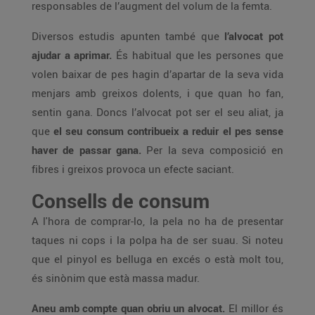
responsables de l’augment del volum de la femta.
Diversos estudis apunten també que
l’alvocat pot
ajudar a aprimar.
És habitual que les persones que
volen baixar de pes hagin d’apartar de la seva vida
menjars amb greixos dolents, i que quan ho fan,
sentin gana. Doncs l’alvocat pot ser el seu aliat, ja
que
el seu consum contribueix a reduir el pes sense
haver de passar gana.
Per la seva composició en
fibres i greixos provoca un efecte saciant.
Consells de consum
A l'hora de comprar-lo, la pela no ha de presentar
taques ni cops i la polpa ha de ser suau. Si noteu
que el pinyol es belluga en excés o està molt tou,
és sinònim que està massa madur.
Aneu amb compte quan obriu un alvocat.
El millor és