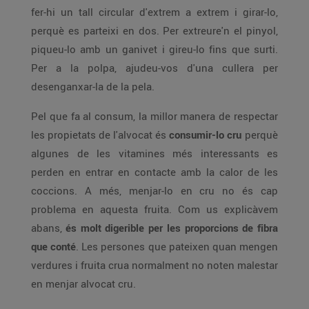
fer-hi un tall circular d'extrem a extrem i girar-lo,
perquè es parteixi en dos. Per extreure'n el pinyol,
piqueu-lo amb un ganivet i gireu-lo fins que surti.
Per a la polpa, ajudeu-vos d'una cullera per
desenganxar-la de la pela.
Pel que fa al consum, la millor manera de respectar
les propietats de l'alvocat és
consumir-lo cru
perquè
algunes de les vitamines més interessants es
perden en entrar en contacte amb la calor de les
coccions. A més, menjar-lo en cru no és cap
problema en aquesta fruita. Com us explicàvem
abans,
és molt digerible per les proporcions de fibra
que conté
. Les persones que pateixen quan mengen
verdures i fruita crua normalment no noten malestar
en menjar alvocat cru.