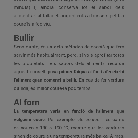
minuts) i, alhora, conserva tot el sabor dels
aliments. Cal tallar els ingredients a trossets petits i
coure’ls a foc viu.
Bullir
Sens dubte, és un dels mètodes de cocció que fem
servir més habitualment, però, si vols aprofitar totes
les propietats i els sabors dels aliments, recorda
aquest consell:
posa primer l’aigua al foc i afegeix-hi
l’aliment quan comenci a bullir.
En cas de fer verdura
bullida, és millor coure-la poc temps.
Al forn
La temperatura varia en funció de l’aliment que
vulguem coure
. Per exemple, els peixos i les carns
es couen a 180 o 190 °C, mentre que les verdures
s’han de coure a una temperatura més baixa. A més,