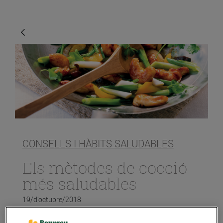
CONSELLS I HÀBITS SALUDABLES
Els mètodes de cocció
més saludables
19/d’octubre/2018