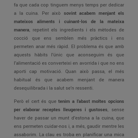
fa que cada cop tinguem menys temps per dedicar
a la cuina. Per això
sovint acabem menjant els
mateixos aliments i cuinant-los de la mateixa
manera
, repetint els ingredients i els mètodes de
cocció que ens semblen més pràctics i ens
permeten anar més ràpid. El problema és que amb
aquests hàbits l’únic que aconseguim és que
l’alimentació es converteixi en avorrida i que no ens
aporti cap motivació. Quan això passa, el més
habitual és que acabem menjant de manera
desequilibrada i la salut se’n ressenti.
Però el cert és que
tenim a l’abast moltes opcions
per elaborar receptes lleugeres i gustoses
, sense
haver de passar un munt d’estona a la cuina, que
ens permeten cuidar-nos i, a més, gaudir mentre les
assaborim. La clau es troba en planificar una mica