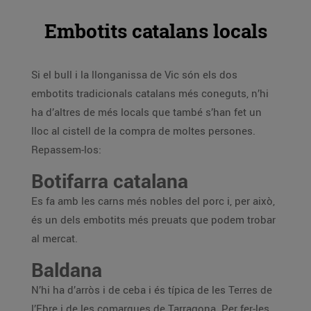
Embotits catalans locals
Si el bull i la llonganissa de Vic són els dos
embotits tradicionals catalans més coneguts, n’hi
ha d’altres de més locals que també s’han fet un
lloc al cistell de la compra de moltes persones.
Repassem-los:
Botifarra catalana
Es fa amb les carns més nobles del porc i, per això,
és un dels embotits més preuats que podem trobar
al mercat.
Baldana
N’hi ha d’arròs i de ceba i és típica de les Terres de
l’Ebre i de les comarques de Tarragona. Per fer-les,