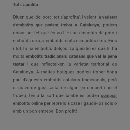
Tot s’aprofita
Diuen que ‘del porc, tot s’aprofita’, i veient la
varietat
d’embotits que podem trobar a Catalunya
, podem
donar per fet que és així. Hi ha embotits de porc i
embotits de xai, embotits cuits i embotits crus. Fins
i tot, hi ha embotits dolços. La qüestió és que hi ha
molts
embotits tradicionals catalans que val la pena
tastar
i que reflecteixen la varietat territorial de
Catalunya. A moltes botigues podreu trobar bona
part d’aquests embotits catalans tradicionals, però
si us ve de gust tastar-ne algun en concret i no el
trobeu, teniu la sort que també es poden
comprar
embotits online
per rebre’ls a casa i gaudir-los sols o
amb un bon entrepà. Bon profit!