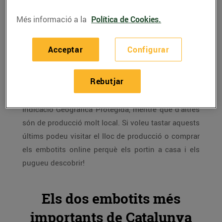
Més informació a la
Política de Cookies.
Catalunya és terra d'embotits
gràcies a la presència
tan important de granges de porc, sobretot a la
Acceptar
Configurar
Catalunya central, que han convertit aquests
productes en imprescindibles de moltes cases.
Rebutjar
Alguns dels embotits tradicionals catalans estan
protegits amb Denominació d’Origen o amb
Indicació Geogràfica Protegida, mentre que d’altres
són de producció molt local. Si voleu tastar aquests
últims podeu visitar el lloc de producció o comprar
els embotits online perquè els portin a casa i els
pugueu descobrir!
Els dos embotits més
importants de Catalunya