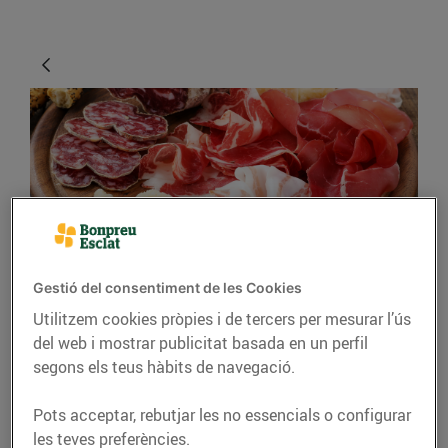
CONSELLS I HÀBITS SALUDABLES
Gestió del consentiment de les Cookies
Utilitzem cookies pròpies i de tercers per mesurar l’ús
Els millors embotits
del web i mostrar publicitat basada en un perfil
tradicionals catalans
segons els teus hàbits de navegació.
24/d’octubre/2018
Pots acceptar, rebutjar les no essencials o configurar
les teves preferències.