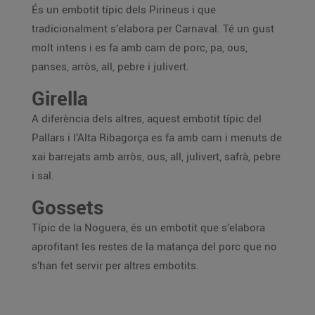
És un embotit típic dels Pirineus i que
tradicionalment s’elabora per Carnaval. Té un gust
molt intens i es fa amb carn de porc, pa, ous,
panses, arròs, all, pebre i julivert.
Girella
A diferència dels altres, aquest embotit típic del
Pallars i l’Alta Ribagorça es fa amb carn i menuts de
xai barrejats amb arròs, ous, all, julivert, safrà, pebre
i sal.
Gossets
Típic de la Noguera, és un embotit que s’elabora
aprofitant les restes de la matança del porc que no
s’han fet servir per altres embotits.