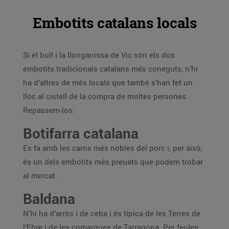
Embotits catalans locals
Si el bull i la llonganissa de Vic són els dos
embotits tradicionals catalans més coneguts, n’hi
ha d’altres de més locals que també s’han fet un
lloc al cistell de la compra de moltes persones.
Repassem-los:
Botifarra catalana
Es fa amb les carns més nobles del porc i, per això,
és un dels embotits més preuats que podem trobar
al mercat.
Baldana
N’hi ha d’arròs i de ceba i és típica de les Terres de
l’Ebre i de les comarques de Tarragona. Per fer-les,