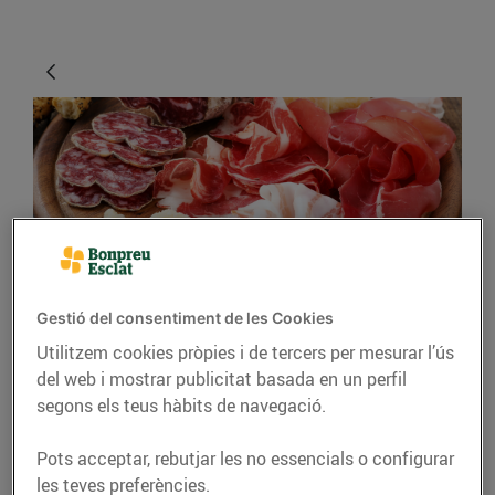
CONSELLS I HÀBITS SALUDABLES
Gestió del consentiment de les Cookies
Utilitzem cookies pròpies i de tercers per mesurar l’ús
Els millors embotits
del web i mostrar publicitat basada en un perfil
tradicionals catalans
segons els teus hàbits de navegació.
24/d’octubre/2018
Pots acceptar, rebutjar les no essencials o configurar
les teves preferències.