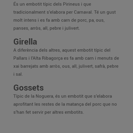
És un embotit típic dels Pirineus i que
tradicionalment s’elabora per Carnaval. Té un gust
molt intens i es fa amb carn de porc, pa, ous,
panses, arròs, all, pebre i julivert.
Girella
A diferència dels altres, aquest embotit típic del
Pallars i l’Alta Ribagorça es fa amb carn i menuts de
xai barrejats amb arròs, ous, all, julivert, safrà, pebre
i sal.
Gossets
Típic de la Noguera, és un embotit que s’elabora
aprofitant les restes de la matança del porc que no
s’han fet servir per altres embotits.