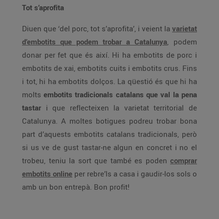
Tot s’aprofita
Diuen que ‘del porc, tot s’aprofita’, i veient la
varietat
d’embotits que podem trobar a Catalunya
, podem
donar per fet que és així. Hi ha embotits de porc i
embotits de xai, embotits cuits i embotits crus. Fins
i tot, hi ha embotits dolços. La qüestió és que hi ha
molts
embotits tradicionals catalans que val la pena
tastar
i que reflecteixen la varietat territorial de
Catalunya. A moltes botigues podreu trobar bona
part d’aquests embotits catalans tradicionals, però
si us ve de gust tastar-ne algun en concret i no el
trobeu, teniu la sort que també es poden
comprar
embotits online
per rebre’ls a casa i gaudir-los sols o
amb un bon entrepà. Bon profit!