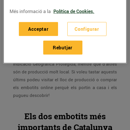
Més informació a la
Política de Cookies.
Catalunya és terra d'embotits
gràcies a la presència
tan important de granges de porc, sobretot a la
Acceptar
Configurar
Catalunya central, que han convertit aquests
productes en imprescindibles de moltes cases.
Rebutjar
Alguns dels embotits tradicionals catalans estan
protegits amb Denominació d’Origen o amb
Indicació Geogràfica Protegida, mentre que d’altres
són de producció molt local. Si voleu tastar aquests
últims podeu visitar el lloc de producció o comprar
els embotits online perquè els portin a casa i els
pugueu descobrir!
Els dos embotits més
importants de Catalunya