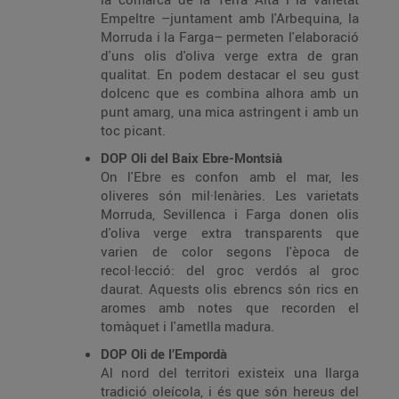
Empeltre –juntament amb l'Arbequina, la
Morruda i la Farga– permeten l'elaboració
d'uns olis d'oliva verge extra de gran
qualitat. En podem destacar el seu gust
dolcenc que es combina alhora amb un
punt amarg, una mica astringent i amb un
toc picant.
DOP Oli del Baix Ebre-Montsià
On l'Ebre es confon amb el mar, les
oliveres són mil·lenàries. Les varietats
Morruda, Sevillenca i Farga donen olis
d'oliva verge extra transparents que
varien de color segons l'època de
recol·lecció: del groc verdós al groc
daurat. Aquests olis ebrencs són rics en
aromes amb notes que recorden el
tomàquet i l'ametlla madura.
DOP Oli de l’Empordà
Al nord del territori existeix una llarga
tradició oleícola, i és que són hereus del