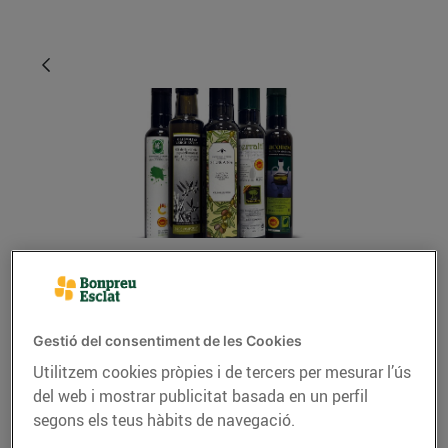
CONSELLS I HÀBITS SALUDABLES
Els millors olis de
Gestió del consentiment de les Cookies
Catalunya
Utilitzem cookies pròpies i de tercers per mesurar l’ús
del web i mostrar publicitat basada en un perfil
15/de novembre/2016
segons els teus hàbits de navegació.