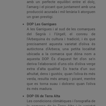
amb un perfecte equilibri entre el dolç,
l'amarg i el picant que juntament amb una
producció acurada i mil·lenària li atorguen
un gran prestigi.
DOP Les Garrigues
A les Garrigues i al sud de les comarques
del Segrià i l'Urgell, el conreu de
l'Arbequina és cultura i tradició; i és que
precisament aquesta varietat d'oliva és
autòctona d'Arbeca, una petita localitat
ubicada a la comarca que dóna nom a
aquesta DOP. És d'aquest fet d'on se'n
deriva l'elaboració d'uns olis d'oliva verge
extra d'alta qualitat. Es tracta d'un suc
afruitat, dens i gustós; quan l'oliva és més
verda, resulta més amarg i picant, mentre
que es torna suau i dolcenc quan l'oliva
és més madura.
DOP Oli de Terra Alta
Les condicions climàtiques i l'orografia de
la comarca de la Terra Alta i la varietat