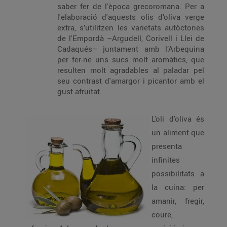
saber fer de l'època grecoromana. Per a
l'elaboració d'aquests olis d’oliva verge
extra, s’utilitzen les varietats autòctones
de l'Empordà –Argudell, Corivell i Llei de
Cadaqués– juntament amb l’Arbequina
per fer-ne uns sucs molt aromàtics, que
resulten molt agradables al paladar pel
seu contrast d'amargor i picantor amb el
gust afruitat.
L'oli d'oliva és
un aliment que
presenta
infinites
possibilitats a
la cuina: per
amanir, fregir,
coure,