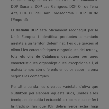
DOP Siurana, DOP Les Garrigues, DOP Oli de Terra
Alta, DOP Oli del Baix Ebre-Montsià i DOP Oli de
l'Empordà.
El
distintiu DOP
està oficialment reconegut per la
Unió Europea i identifica productes alimentaris
arrelats a un territori determinat. I és que gràcies al
clima i les característiques orogràfiques del terreny,
tots els
olis de Catalunya
destaquen per unes
característiques organolèptiques excepcionals i, al
mateix temps, són diferents en color, sabor i aroma
segons les comarques.
Per altra banda, les diverses varietats d'oliva que
s'utilitzen per elaborar aquests sucs, unides a les
tècniques de cultiu i extracció així com el saber fer i
la tradició fan que l
'oli d'oliva verge extra
hagi