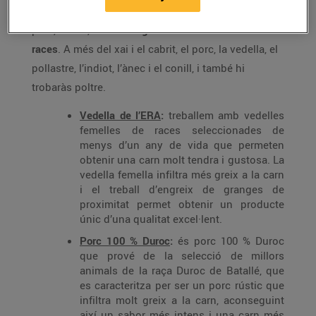
Tota la carn que t’oferim és de màxima qualitat,
però, a més,
tenim una gran varietat d’animals i
races
. A més del xai i el cabrit, el porc, la vedella, el
pollastre, l’indiot, l’ànec i el conill, i també hi
trobaràs poltre.
Vedella de l’ERA
:
treballem amb vedelles
femelles de races seleccionades de
menys d’un any de vida que permeten
obtenir una carn molt tendra i gustosa. La
vedella femella infiltra més greix a la carn
i el treball d’engreix de granges de
proximitat permet obtenir un producte
únic d’una qualitat excel·lent.
Porc 100 % Duroc
:
és porc 100 % Duroc
que prové de la selecció de millors
animals de la raça Duroc de Batallé, que
es caracteritza per ser un porc rústic que
infiltra molt greix a la carn, aconseguint
així un sabor més intens i una carn més