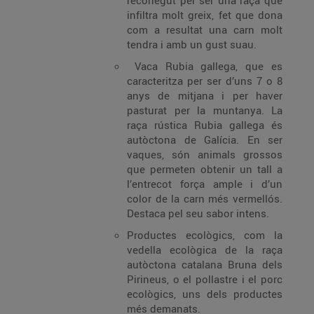
reconegut per ser una raça que
infiltra molt greix, fet que dona
com a resultat una carn molt
tendra i amb un gust suau.
Vaca Rubia gallega, que es
caracteritza per ser d’uns 7 o 8
anys de mitjana i per haver
pasturat per la muntanya. La
raça rústica Rubia gallega és
autòctona de Galícia. En ser
vaques, són animals grossos
que permeten obtenir un tall a
l’entrecot força ample i d’un
color de la carn més vermellós.
Destaca pel seu sabor intens.
Productes ecològics, com la
vedella ecològica de la raça
autòctona catalana Bruna dels
Pirineus, o el pollastre i el porc
ecològics, uns dels productes
més demanats.