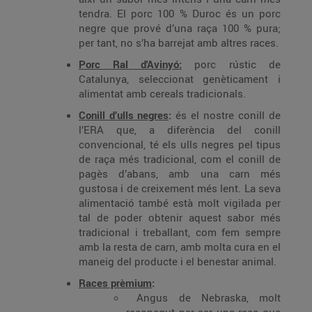
tendra. El porc 100 % Duroc és un porc
negre que prové d’una raça 100 % pura;
per tant, no s’ha barrejat amb altres races.
Porc Ral d'Avinyó:
porc rústic de
Catalunya, seleccionat genèticament i
alimentat amb cereals tradicionals.
Conill d’ulls negres
:
és el nostre conill de
l’ERA que, a diferència del conill
convencional, té els ulls negres pel tipus
de raça més tradicional, com el conill de
pagès d’abans, amb una carn més
gustosa i de creixement més lent. La seva
alimentació també està molt vigilada per
tal de poder obtenir aquest sabor més
tradicional i treballant, com fem sempre
amb la resta de carn, amb molta cura en el
maneig del producte i el benestar animal.
Races prèmium
:
Angus de Nebraska, molt