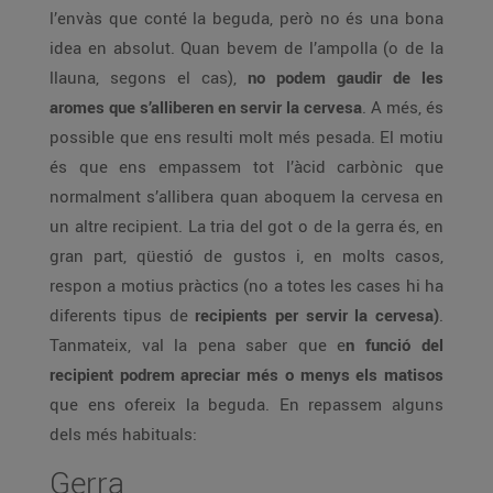
l’envàs que conté la beguda, però no és una bona
idea en absolut. Quan bevem de l’ampolla (o de la
llauna, segons el cas),
no podem gaudir de les
aromes que s’alliberen en servir la cervesa
. A més, és
possible que ens resulti molt més pesada. El motiu
és que ens empassem tot l’àcid carbònic que
normalment s’allibera quan aboquem la cervesa en
un altre recipient. La tria del got o de la gerra és, en
gran part, qüestió de gustos i, en molts casos,
respon a motius pràctics (no a totes les cases hi ha
diferents tipus de
recipients per servir la cervesa)
.
Tanmateix, val la pena saber que e
n funció del
recipient podrem apreciar més o menys els matisos
que ens ofereix la beguda. En repassem alguns
dels més habituals:
Gerra