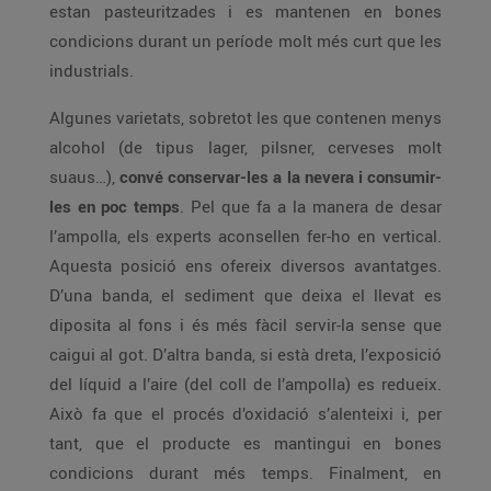
estan pasteuritzades i es mantenen en bones
condicions durant un període molt més curt que les
industrials.
Algunes varietats, sobretot les que contenen menys
alcohol (de tipus lager, pilsner, cerveses molt
suaus…),
convé conservar-les a la nevera i consumir-
les en poc temps
. Pel que fa a la manera de desar
l’ampolla, els experts aconsellen fer-ho en vertical.
Aquesta posició ens ofereix diversos avantatges.
D’una banda, el sediment que deixa el llevat es
diposita al fons i és més fàcil servir-la sense que
caigui al got. D’altra banda, si està dreta, l’exposició
del líquid a l’aire (del coll de l’ampolla) es redueix.
Això fa que el procés d’oxidació s’alenteixi i, per
tant, que el producte es mantingui en bones
condicions durant més temps. Finalment, en