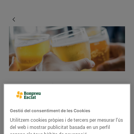
CONSELLS I HÀBITS SALUDABLES
Els secrets per gaudir
d’una bona cervesa
Gestió del consentiment de les Cookies
Utilitzem cookies pròpies i de tercers per mesurar l’ús
01/de març/2019
del web i mostrar publicitat basada en un perfil