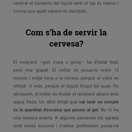
vertical el contacte del líquid amb el tap és menor i
s’evita que agafi sabors no desitjats.
Com s’ha de servir la
cervesa?
El recipient —got, copa o gerra— ha d’estar fred,
però mai glaçat. El millor és posar-lo entre 15
minuts i mitja hora a la nevera, perquè el vidre es
refredi. A més, perquè el líquid llisqui bé quan l’hi
aboquem, el millor és mullar el recipient abans amb
aigua freda. Un altre detall que
cal tenir en compte
és la quantitat d’escuma que posem al got
. No hi ha
una mesura exacta. A algunes persones els agrada
amb molta escuma i d’altres prefereixen posar-ne