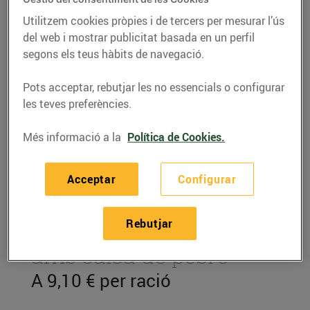
Utilitzem cookies pròpies i de tercers per mesurar l’ús
del web i mostrar publicitat basada en un perfil
segons els teus hàbits de navegació.
Pots acceptar, rebutjar les no essencials o configurar
les teves preferències.
Més informació a la
Política de Cookies.
Acceptar
Configurar
RECEPTES
Rebutjar
Entrecot de vedella
amb salsa de pebre
A 9,10 € per ració