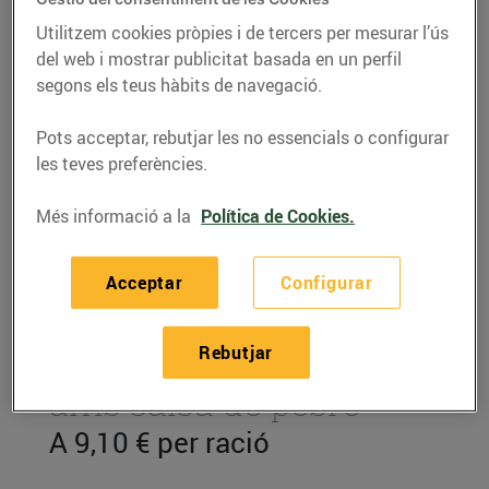
Utilitzem cookies pròpies i de tercers per mesurar l’ús
del web i mostrar publicitat basada en un perfil
segons els teus hàbits de navegació.
Pots acceptar, rebutjar les no essencials o configurar
les teves preferències.
Més informació a la
Política de Cookies.
Acceptar
Configurar
RECEPTES
Rebutjar
Entrecot de vedella
amb salsa de pebre
A 9,10 € per ració