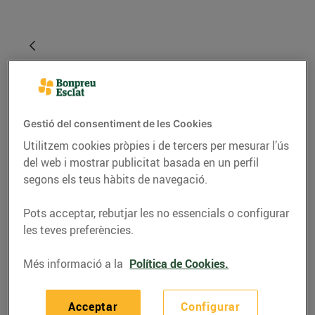
Gestió del consentiment de les Cookies
Utilitzem cookies pròpies i de tercers per mesurar l’ús
del web i mostrar publicitat basada en un perfil
segons els teus hàbits de navegació.
GASTRONOMIA I TRADICIONS
Pots acceptar, rebutjar les no essencials o configurar
És temps de calçotades!
les teves preferències.
26/de febrer/2017
Més informació a la
Política de Cookies.
Què és aquesta fumera que desprèn olor a ceba i
Acceptar
Configurar