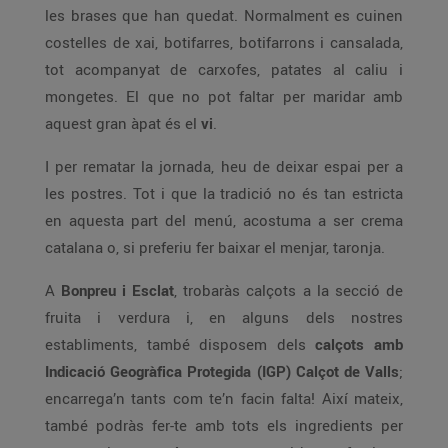
les brases que han quedat. Normalment es cuinen
costelles de xai, botifarres, botifarrons i cansalada,
tot acompanyat de carxofes, patates al caliu i
mongetes. El que no pot faltar per maridar amb
aquest gran àpat és el
vi
.
I per rematar la jornada, heu de deixar espai per a
les postres. Tot i que la tradició no és tan estricta
en aquesta part del menú, acostuma a ser crema
catalana o, si preferiu fer baixar el menjar, taronja.
A
Bonpreu i Esclat
, trobaràs calçots a la secció de
fruita i verdura i, en alguns dels nostres
establiments, també disposem dels
calçots amb
Indicació Geogràfica Protegida (IGP) Calçot de Valls
;
encarrega’n tants com te’n facin falta! Així mateix,
també podràs fer-te amb tots els ingredients per