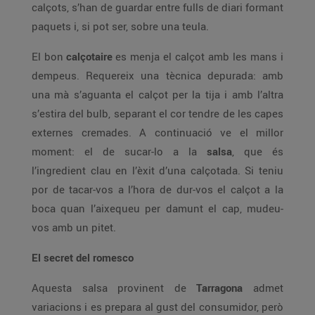
calçots, s’han de guardar entre fulls de diari formant
paquets i, si pot ser, sobre una teula.
El bon
calçotaire
es menja el calçot amb les mans i
dempeus. Requereix una tècnica depurada: amb
una mà s’aguanta el calçot per la tija i amb l’altra
s’estira del bulb, separant el cor tendre de les capes
externes cremades. A continuació ve el millor
moment: el de sucar-lo a la
salsa
, que és
l’ingredient clau en l’èxit d’una calçotada. Si teniu
por de tacar-vos a l’hora de dur-vos el calçot a la
boca quan l’aixequeu per damunt el cap, mudeu-
vos amb un pitet.
El secret del romesco
Aquesta salsa provinent de
Tarragona
admet
variacions i es prepara al gust del consumidor, però