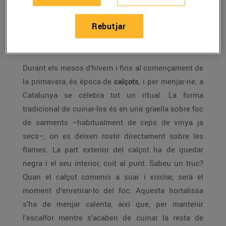
aquestes reunions de gent al voltant? Són les
calçotades
, una de les grans tradicions
Rebutjar
gastronòmiques de Catalunya,
originària de
Valls
i
estesa arreu del territori.
Durant els mesos d’hivern i fins al començament de
la primavera, és època de
calçots
, i per menjar-ne, a
Catalunya se celebra tot un ritual. La forma
tradicional de cuinar-los és en una graella sobre foc
de sarments –habitualment de ceps de vinya ja
secs–, on es deixen rostir directament sobre les
flames. La part exterior del calçot ha de quedar
negra i el seu interior, cuit al punt. Sabeu un truc?
Quan el calçot comenci a suar i xisclar, serà el
moment d’enretirar-lo del foc. Aquesta hortalissa
s’ha de menjar calenta, així que, per mantenir
l’escalfor mentre s’acaben de cuinar la resta de