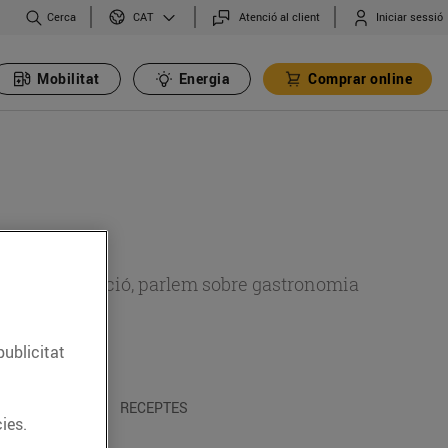
Cerca
Atenció al client
Iniciar sessió
CAT
Mobilitat
Energia
Comprar online
 sobre alimentació, parlem sobre gastronomia
publicitat
 I TRADICIONS
RECEPTES
ies.