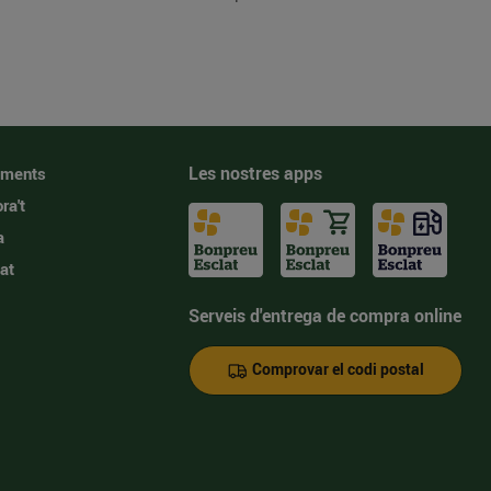
Les nostres apps
iments
ra't
a
at
Serveis d'entrega de compra online
Comprovar el codi postal