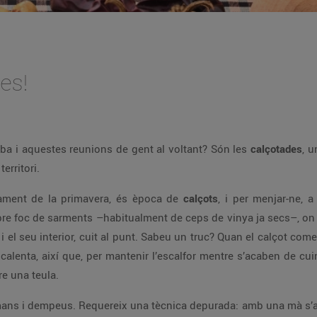
es!
ba i aquestes reunions de gent al voltant? Són les
calçotades
, 
territori.
çament de la primavera, és època de
calçots
, i per menjar-ne, 
obre foc de sarments –habitualment de ceps de vinya ja secs–, on 
i el seu interior, cuit al punt. Sabeu un truc? Quan el calçot comen
calenta, així que, per mantenir l’escalfor mentre s’acaben de cui
re una teula.
ans i dempeus. Requereix una tècnica depurada: amb una mà s’aguant