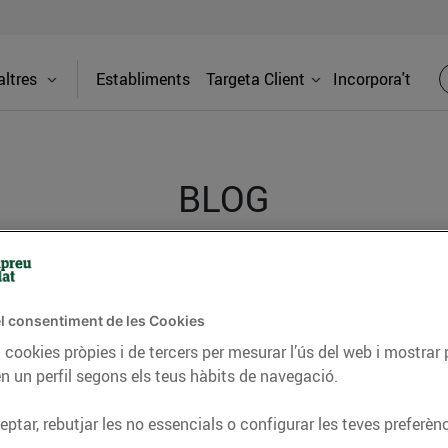
ltres
Establiments
Targeta Client
Incorpora't
BLOG
ceptes, consells nutricionals, informació d’actualitat
del nostre territori i molts altres temes.
l consentiment de les Cookies
 cookies pròpies i de tercers per mesurar l’ús del web i mostrar 
n un perfil segons els teus hàbits de navegació.
TAT
CONSELLS I HÀBITS SALUDABLES
ENERGIA
GASTRONOMIA
ptar, rebutjar les no essencials o configurar les teves preferènc