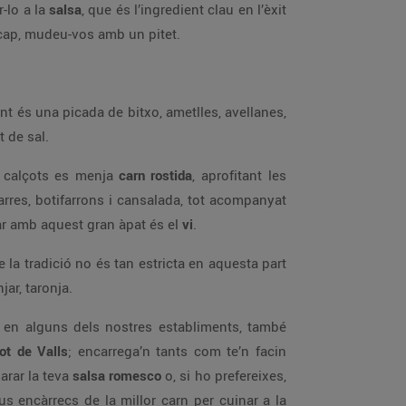
-lo a la
salsa
, que és l’ingredient clau en l’èxit
l cap, mudeu-vos amb un pitet.
t és una picada de bitxo, ametlles, avellanes,
t de sal.
s calçots es menja
carn rostida
, aprofitant les
rres, botifarrons i cansalada, tot acompanyat
dar amb aquest gran àpat és el
vi
.
e la tradició no és tan estricta en aquesta part
jar, taronja.
 i, en alguns dels nostres establiments, també
ot de Valls
; encarrega’n tants com te’n facin
parar la teva
salsa romesco
o, si ho prefereixes,
eus encàrrecs de la millor carn per cuinar a la