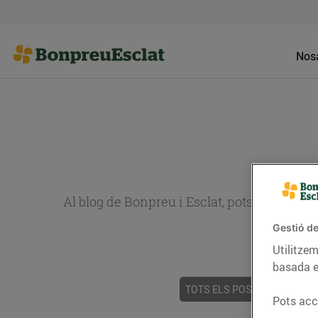
Nosa
Al blog de Bonpreu i Esclat, pots trobar re
Gestió de
Utilitzem
basada e
TOTS ELS POSTS
ACTUALI
Pots acce