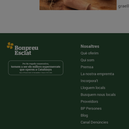
graell
Nosaltres
Què oferim
Qui som
Premsa
La nostra empremta
Incorpora't
Lloguem locals
Busquem nous locals
Proveïdors
BP Persones
Blog
Canal Denúncies