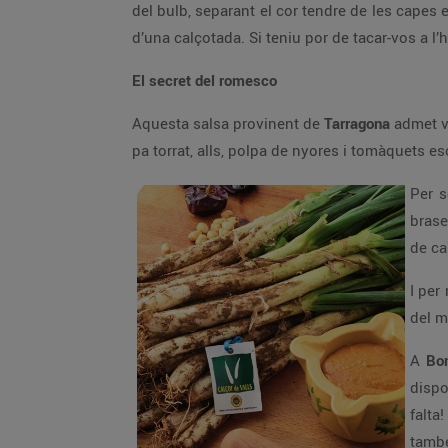
del bulb, separant el cor tendre de les capes
d’una calçotada. Si teniu por de tacar-vos a l
El secret del romesco
Aquesta salsa provinent de
Tarragona
admet v
pa torrat, alls, polpa de nyores i tomàquets es
Per s
brase
de ca
I per
del m
A
Bon
disp
falta
també