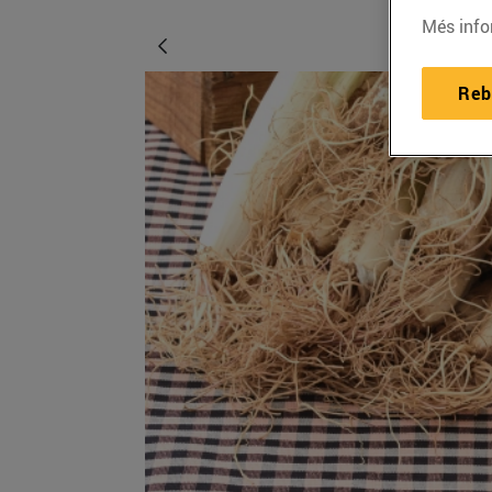
Més info
Reb