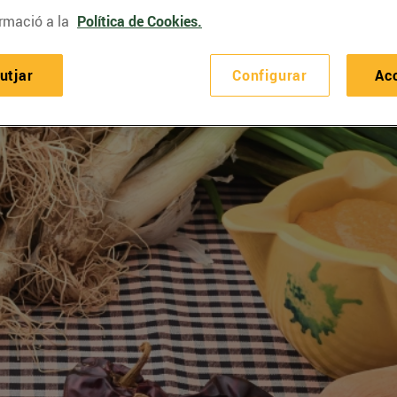
rmació a la
Política de Cookies.
utjar
Configurar
Ac