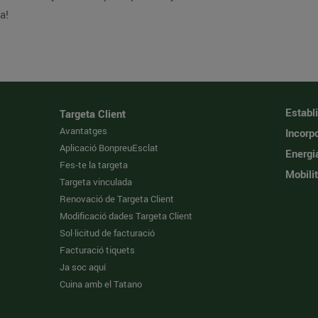
a!
Establ
Targeta Client
Avantatges
Incorpo
Aplicació BonpreuEsclat
Energi
Fes-te la targeta
Mobilit
Targeta vinculada
Renovació de Targeta Client
Modificació dades Targeta Client
Sol·licitud de facturació
Facturació tiquets
Ja soc aquí
Cuina amb el Tatano