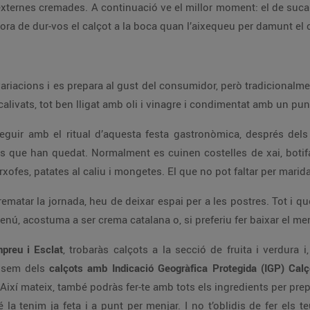
 externes cremades. A continuació ve el millor moment: el de sucar
’hora de dur-vos el calçot a la boca quan l’aixequeu per damunt e
ariacions i es prepara al gust del consumidor, però tradicionalmen
calivats, tot ben lligat amb oli i vinagre i condimentat amb un pun
eguir amb el ritual d’aquesta festa gastronòmica, després del
s que han quedat. Normalment es cuinen costelles de xai, botifa
rxofes, patates al caliu i mongetes. El que no pot faltar per mari
 rematar la jornada, heu de deixar espai per a les postres. Tot i qu
enú, acostuma a ser crema catalana o, si preferiu fer baixar el men
preu i Esclat
, trobaràs calçots a la secció de fruita i verdura
osem dels
calçots amb Indicació Geogràfica Protegida (IGP) Calç
! Així mateix, també podràs fer-te amb tots els ingredients per pre
 la tenim ja feta i a punt per menjar. I no t’oblidis de fer els t