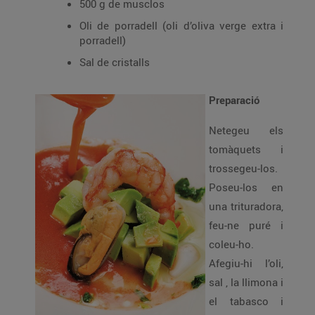
500 g de musclos
Oli de porradell (oli d’oliva verge extra i
porradell)
Sal de cristalls
Preparació
Netegeu els
tomàquets i
trossegeu-los.
Poseu-los en
una trituradora,
feu-ne puré i
coleu-ho.
Afegiu-hi l’oli,
sal , la llimona i
el tabasco i