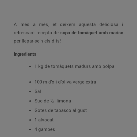
A més a més, et deixem aquesta deliciosa i
refrescant recepta de
sopa de tomàquet amb marisc
per llepar-se’n els dits!
Ingredients
1 kg de tomàquets madurs amb polpa
100 m d’oli d’oliva verge extra
Sal
Suc de ½ llimona
Gotes de tabasco al gust
1 alvocat
4 gambes