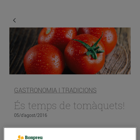
GASTRONOMIA I TRADICIONS
És temps de tomàquets!
05/d’agost/2016
A l’amanida, al pa amb tomàquet, sofregit, al forn o