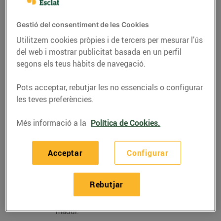
a la planxa… El
tomàquet
és un producte molt
present a la dieta mediterrània i hi ha varietats per a
Gestió del consentiment de les Cookies
tots els plats i els paladars. Una de les millors
Utilitzem cookies pròpies i de tercers per mesurar l’ús
èpoques per gaudir-lo és l’estiu: en amanides,
del web i mostrar publicitat basada en un perfil
gaspatxos, sopes fredes… I per a cada plat, una
segons els teus hàbits de navegació.
varietat. A continuació, t’expliquem quines són les
varietats que podràs trobar actualment a
Bonpreu i
Pots acceptar, rebutjar les no essencials o configurar
Esclat
, les coneixes totes?
les teves preferències.
TOMÀQUET VERD
Més informació a la
Política de Cookies.
Tomàquet rodó o
allargat amb
coloració verdosa
Acceptar
Configurar
externa i polpa
vermella amb llavors
a l’interior. Presenta
Rebutjar
un sabor més àcid
que el tomàquet
madur.