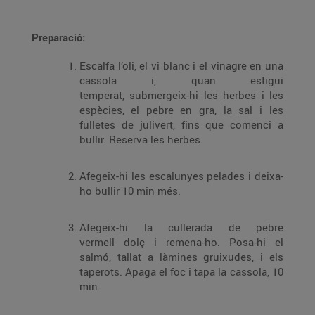
Preparació:
Escalfa l’oli, el vi blanc i el vinagre en una
cassola i, quan estigui
temperat, submergeix-hi les herbes i les
espècies, el pebre en gra, la sal i les
fulletes de julivert, fins que comenci a
bullir. Reserva les herbes.
Afegeix-hi les escalunyes pelades i deixa-
ho bullir 10 min més.
Afegeix-hi la cullerada de pebre
vermell dolç i remena-ho. Posa-hi el
salmó, tallat a làmines gruixudes, i els
taperots. Apaga el foc i tapa la cassola, 10
min.