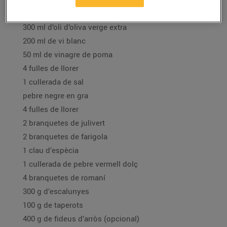
500 g de llom de salmó fresc, sense pell
300 ml d’oli d’oliva verge extra
200 ml de vi blanc
50 ml de vinagre de poma
4 fulles de llorer
1 cullerada de sal
pebre negre en gra
4 fulles de llorer
2 branquetes de julivert
2 branquetes de farigola
1 clau d’espècia
1 cullerada de pebre vermell dolç
4 branquetes de romaní
300 g d’escalunyes
100 g de taperots
400 g de fideus d’arròs (opcional)