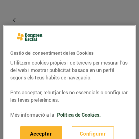
Gestió del consentiment de les Cookies
Utilitzem cookies pròpies i de tercers per mesurar l’ús
del web i mostrar publicitat basada en un perfil
segons els teus hàbits de navegació.
RECEPTES
Pots acceptar, rebutjar les no essencials o configurar
les teves preferències.
Escabetx de verdures
Més informació a la
Política de Cookies.
05/d’agost/2021
Acceptar
Configurar
Ingredients per a 4 persones: