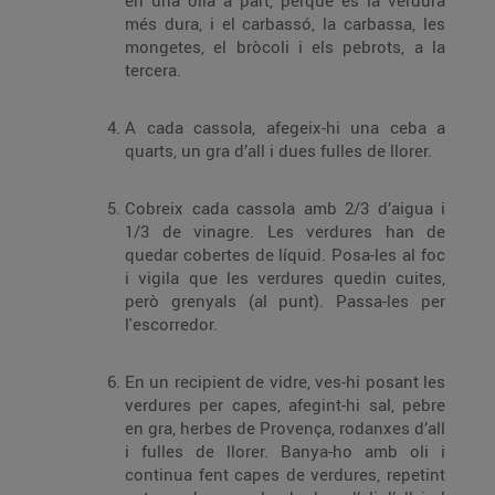
en una olla a part, perquè és la verdura
més dura, i el carbassó, la carbassa, les
mongetes, el bròcoli i els pebrots, a la
tercera.
A cada cassola, afegeix-hi una ceba a
quarts, un gra d’all i dues fulles de llorer.
Cobreix cada cassola amb 2/3 d’aigua i
1/3 de vinagre. Les verdures han de
quedar cobertes de líquid. Posa-les al foc
i vigila que les verdures quedin cuites,
però grenyals (al punt). Passa-les per
l'escorredor.
En un recipient de vidre, ves-hi posant les
verdures per capes, afegint-hi sal, pebre
en gra, herbes de Provença, rodanxes d’all
i fulles de llorer. Banya-ho amb oli i
continua fent capes de verdures, repetint