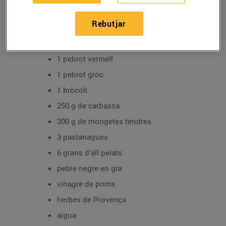
2 albergínies
Rebutjar
1 carbassó
3 cebes
1 pebrot vermell
1 pebrot groc
1 bròcoli
250 g de carbassa
300 g de mongetes tendres
3 pastanagues
6 grans d’all pelats
pebre negre en gra
vinagre de poma
herbes de Provença
aigua