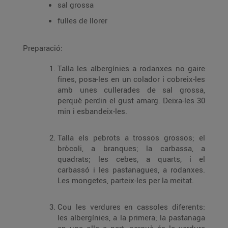
sal grossa
fulles de llorer
Preparació:
Talla les albergínies a rodanxes no gaire
fines, posa-les en un colador i cobreix-les
amb unes cullerades de sal grossa,
perquè perdin el gust amarg. Deixa-les 30
min i esbandeix-les.
Talla els pebrots a trossos grossos; el
bròcoli, a branques; la carbassa, a
quadrats; les cebes, a quarts, i el
carbassó i les pastanagues, a rodanxes.
Les mongetes, parteix-les per la meitat.
Cou les verdures en cassoles diferents:
les albergínies, a la primera; la pastanaga