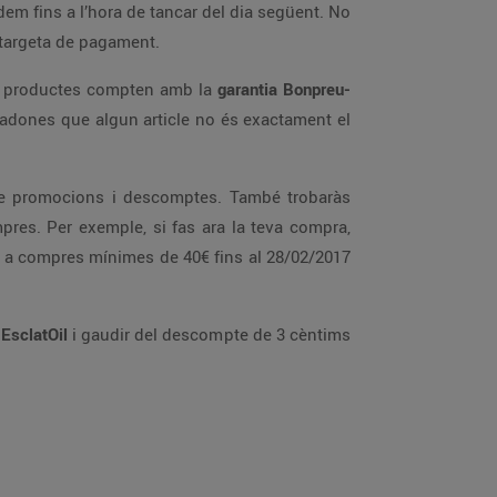
rdem fins a l’hora de tancar del dia següent. No
a targeta de pagament.
ls productes compten amb la
garantia Bonpreu-
t’adones que algun article no és exactament el
e de promocions i descomptes. També trobaràs
es. Per exemple, si fas ara la teva compra,
 a compres mínimes de 40€ fins al 28/02/2017
a
EsclatOil
i gaudir del descompte de 3 cèntims