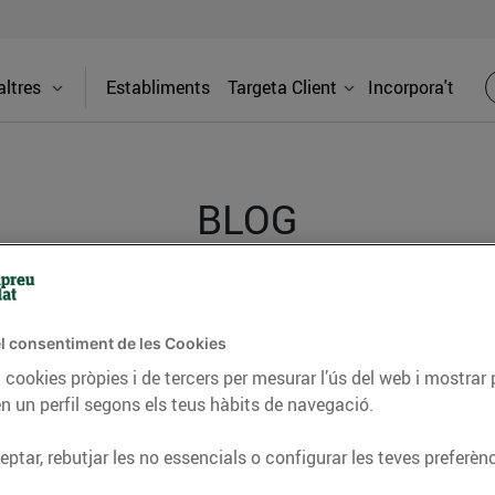
ltres
Establiments
Targeta Client
Incorpora't
BLOG
ceptes, consells nutricionals, informació d’actualitat
l consentiment de les Cookies
del nostre territori i molts altres temes.
 cookies pròpies i de tercers per mesurar l’ús del web i mostrar 
n un perfil segons els teus hàbits de navegació.
TAT
CONSELLS I HÀBITS SALUDABLES
ENERGIA
GASTRONOMIA
ptar, rebutjar les no essencials o configurar les teves preferènc