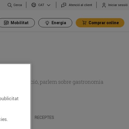
Cerca
Atenció al client
Iniciar sessió
CAT
Mobilitat
Energia
Comprar online
 sobre alimentació, parlem sobre gastronomia
publicitat
 I TRADICIONS
RECEPTES
ies.