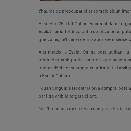
t’hauràs de preocupar si et sorgeix algun impre
El servei d’Esclat Online és completament
gr
Esclat
i amb total garantia de devolució: pots
que volies, te’l canviarem o abonarem sense 
Així mateix, a Esclat Online pots utilitzar
productes amb punts, amb els que acumularà
tindràs 4€ de descompte en introduir el
codi 
a Esclat Online).
I quan vinguis a recollir la teva compra, pots ap
per litre amb la targeta client.
No t’ho pensis més i fes la compra a
Esclat On