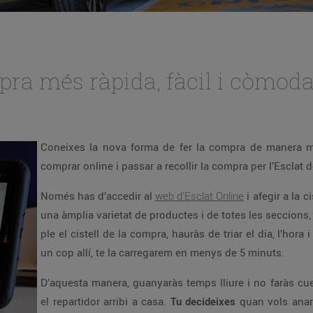
pra més ràpida, fàcil i còmod
Coneixes la nova forma de fer la compra de manera mé
comprar online i passar a recollir la compra per l’Esclat 
Només has d’accedir al
web d’Esclat Online
i afegir a la c
una àmplia varietat de productes i de totes les seccions
ple el cistell de la compra, hauràs de triar el dia, l’hora i
un cop allí, te la carregarem en menys de 5 minuts.
D’aquesta manera, guanyaràs temps lliure i no faràs cu
el repartidor arribi a casa.
Tu decideixes
quan vols anar