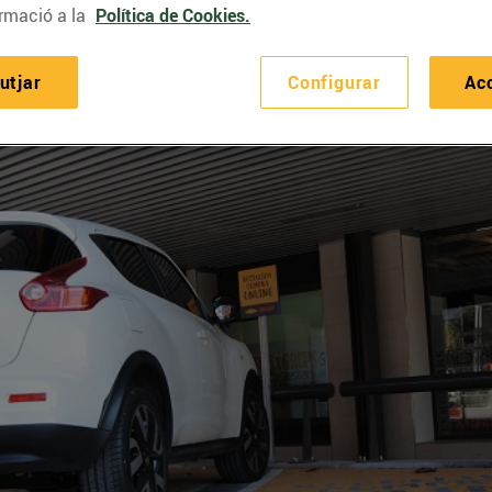
rmació a la
Política de Cookies.
utjar
Configurar
Ac