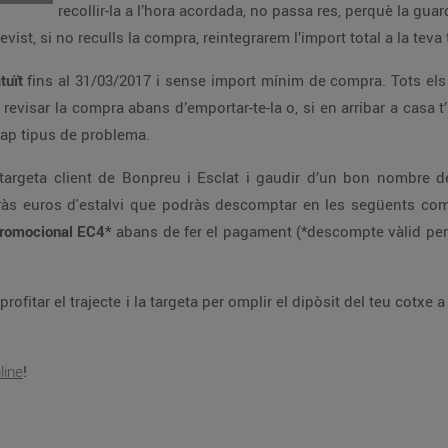
recollir-la a l’hora acordada, no passa res, perquè la gua
vist, si no reculls la compra, reintegrarem l’import total a la tev
atuït
fins al 31/03/2017 i sense import mínim de compra. Tots e
 revisar la compra abans d’emportar-te-la o, si en arribar a casa 
cap tipus de problema.
 la targeta client de Bonpreu i Esclat i gaudir d’un bon nombr
s euros d'estalvi que podràs descomptar en les següents compr
promocional EC4*
abans de fer el pagament (*descompte vàlid per
rofitar el trajecte i la targeta per omplir el dipòsit del teu cotxe 
line
!