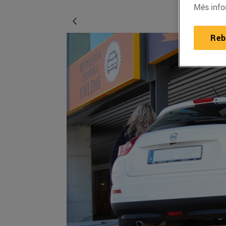
Més info
Reb