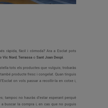
a
s ràpida, fàcil i còmoda? Ara a Esclat pots
de
Vic Nord
,
Terrassa
o
Sant Joan Despí
.
istella tots els productes que vulguis; trobaràs
, també producte fresc i congelat. Quan tinguis
 l’Esclat on vols passar a recollir-la en cotxe i,
es; tampoc no hauràs d’estar esperant perquè
 a buscar la compra i, en cas que no puguis