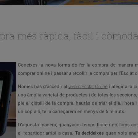
pra més ràpida, fàcil i còmod
Coneixes la nova forma de fer la compra de manera mé
comprar online i passar a recollir la compra per l’Esclat 
Només has d’accedir al
web d’Esclat Online
i afegir a la c
una àmplia varietat de productes i de totes les seccions
ple el cistell de la compra, hauràs de triar el dia, l’hora i
un cop allí, te la carregarem en menys de 5 minuts.
D’aquesta manera, guanyaràs temps lliure i no faràs cu
el repartidor arribi a casa.
Tu decideixes
quan vols anar