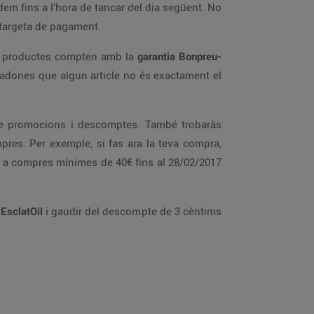
rdem fins a l’hora de tancar del dia següent. No
a targeta de pagament.
ls productes compten amb la
garantia Bonpreu-
t’adones que algun article no és exactament el
e de promocions i descomptes. També trobaràs
es. Per exemple, si fas ara la teva compra,
 a compres mínimes de 40€ fins al 28/02/2017
a
EsclatOil
i gaudir del descompte de 3 cèntims