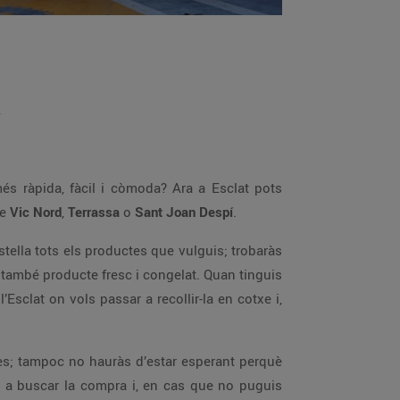
a
s ràpida, fàcil i còmoda? Ara a Esclat pots
de
Vic Nord
,
Terrassa
o
Sant Joan Despí
.
istella tots els productes que vulguis; trobaràs
, també producte fresc i congelat. Quan tinguis
 l’Esclat on vols passar a recollir-la en cotxe i,
es; tampoc no hauràs d’estar esperant perquè
 a buscar la compra i, en cas que no puguis