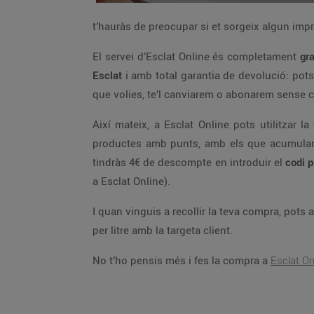
t’hauràs de preocupar si et sorgeix algun impre
El servei d’Esclat Online és completament
gr
Esclat
i amb total garantia de devolució: pots
que volies, te’l canviarem o abonarem sense 
Així mateix, a Esclat Online pots utilitzar
productes amb punts, amb els que acumularà
tindràs 4€ de descompte en introduir el
codi 
a Esclat Online).
I quan vinguis a recollir la teva compra, pots ap
per litre amb la targeta client.
No t’ho pensis més i fes la compra a
Esclat On