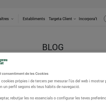
ltres
Establiments
Targeta Client
Incorpora't
BLOG
ceptes, consells nutricionals, informació d’actualitat
l consentiment de les Cookies
del nostre territori i molts altres temes.
 cookies pròpies i de tercers per mesurar l’ús del web i mostrar 
n un perfil segons els teus hàbits de navegació.
TAT
CONSELLS I HÀBITS SALUDABLES
ENERGIA
GASTRONOMIA
ptar, rebutjar les no essencials o configurar les teves preferènc