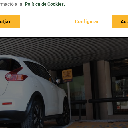
rmació a la
Política de Cookies.
utjar
Configurar
Ac