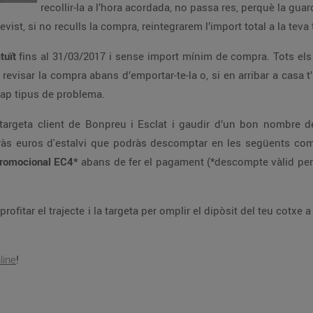
recollir-la a l’hora acordada, no passa res, perquè la gua
vist, si no reculls la compra, reintegrarem l’import total a la tev
atuït
fins al 31/03/2017 i sense import mínim de compra. Tots e
 revisar la compra abans d’emportar-te-la o, si en arribar a casa 
cap tipus de problema.
 la targeta client de Bonpreu i Esclat i gaudir d’un bon nombr
s euros d'estalvi que podràs descomptar en les següents compr
promocional EC4*
abans de fer el pagament (*descompte vàlid per
rofitar el trajecte i la targeta per omplir el dipòsit del teu cotxe 
line
!