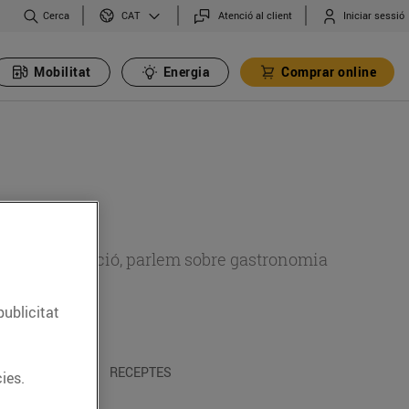
Cerca
Atenció al client
Iniciar sessió
CAT
Mobilitat
Energia
Comprar online
 sobre alimentació, parlem sobre gastronomia
publicitat
 I TRADICIONS
RECEPTES
ies.