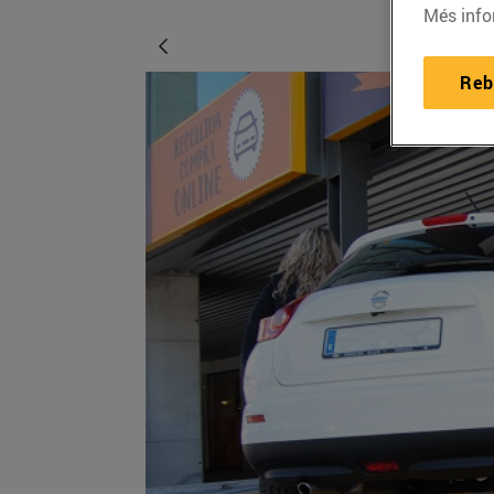
Més info
Reb