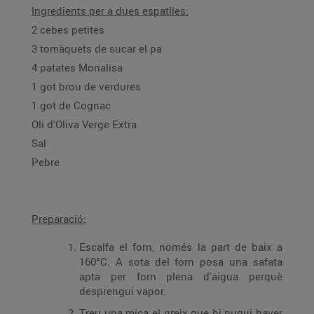
Ingredients per a dues espatlles:
2 cebes petites
3 tomàquets de sucar el pa
4 patates Monalisa
1 got brou de verdures
1 got de Cognac
Oli d'Oliva Verge Extra
Sal
Pebre
Preparació:
Escalfa el forn, només la part de baix a
160°C. A sota del forn posa una safata
apta per forn plena d'aigua perquè
desprengui vapor.
Treu una mica el greix que hi pugui haver