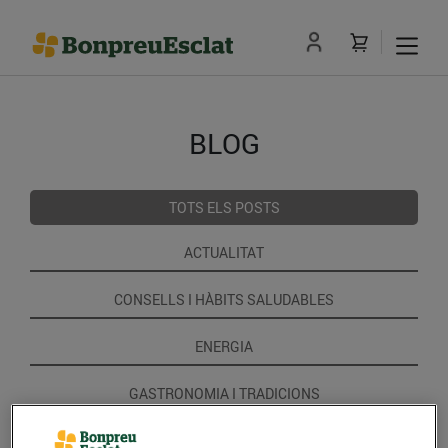
BLOG
TOTS ELS POSTS
ACTUALITAT
CONSELLS I HÀBITS SALUDABLES
ENERGIA
GASTRONOMIA I TRADICIONS
RECEPTES