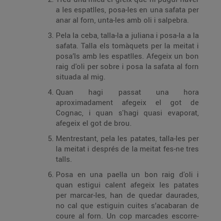
a les espatlles, posa-les en una safata per
anar al forn, unta-les amb oli i salpebra.
Pela la ceba, talla-la a juliana i posa-la a la
safata. Talla els tomàquets per la meitat i
posa’ls amb les espatlles. Afegeix un bon
raig d'oli per sobre i posa la safata al forn
situada al mig.
Quan hagi passat una hora
aproximadament afegeix el got de
Cognac, i quan s'hagi quasi evaporat,
afegeix el got de brou.
Mentrestant, pela les patates, talla-les per
la meitat i després de la meitat fes-ne tres
talls.
Posa en una paella un bon raig d'oli i
quan estigui calent afegeix les patates
per marcar-les, han de quedar daurades,
no cal que estiguin cuites s’acabaran de
coure al forn. Un cop marcades escorre-