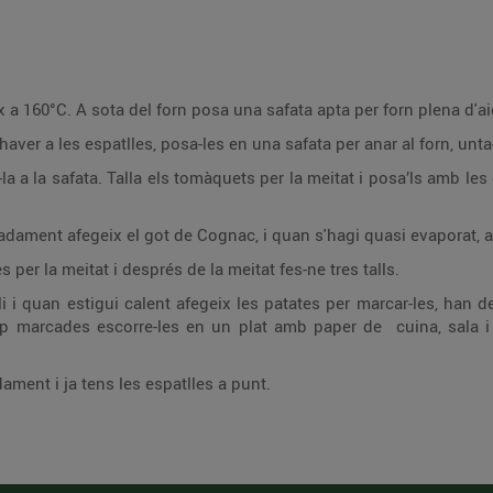
ix a 160°C. A sota del forn posa una safata apta per forn plena d'
aver a les espatlles, posa-les en una safata per anar al forn, unta
a-la a la safata. Talla els tomàquets per la meitat i posa’ls amb les
.
ament afegeix el got de Cognac, i quan s'hagi quasi evaporat, af
es per la meitat i després de la meitat fes-ne tres talls.
i i quan estigui calent afegeix les patates per marcar-les, han 
p marcades escorre-les en un plat amb paper de cuina, sala i 
ment i ja tens les espatlles a punt.