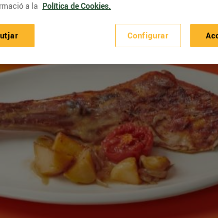
rmació a la
Política de Cookies.
utjar
Configurar
Ac