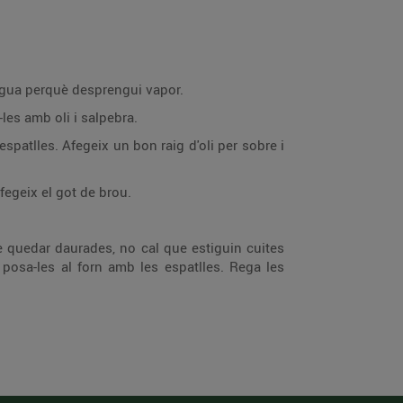
aigua perquè desprengui vapor.
-les amb oli i salpebra.
 espatlles. Afegeix un bon raig d'oli per sobre i
egeix el got de brou.
de quedar daurades, no cal que estiguin cuites
posa-les al forn amb les espatlles. Rega les