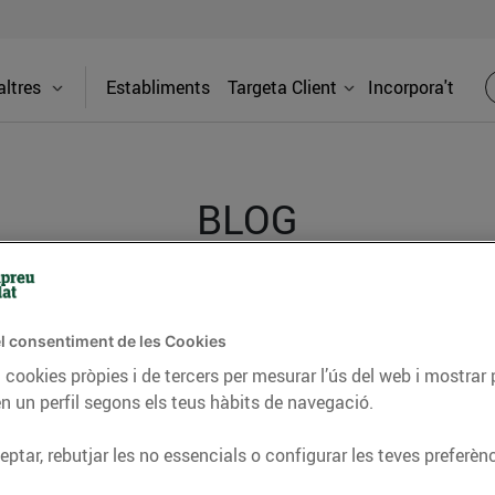
ltres
Establiments
Targeta Client
Incorpora't
BLOG
ceptes, consells nutricionals, informació d’actualitat
l consentiment de les Cookies
del nostre territori i molts altres temes.
 cookies pròpies i de tercers per mesurar l’ús del web i mostrar 
n un perfil segons els teus hàbits de navegació.
TAT
CONSELLS I HÀBITS SALUDABLES
ENERGIA
GASTRONOMIA
ptar, rebutjar les no essencials o configurar les teves preferènc