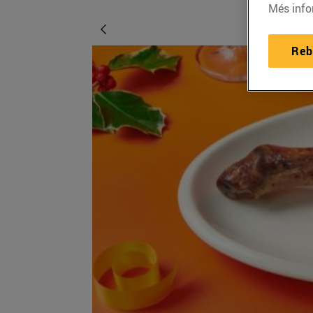
Més info
Reb