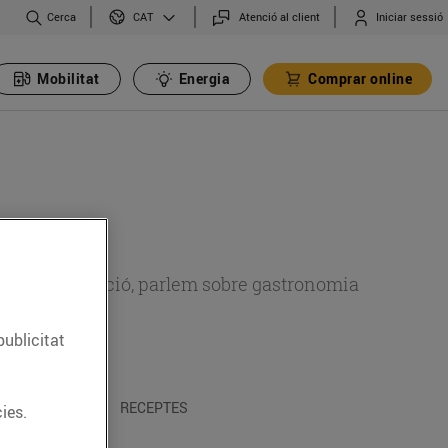
Cerca
Atenció al client
Iniciar sessió
CAT
Mobilitat
Energia
Comprar online
 sobre alimentació, parlem sobre gastronomia
publicitat
 I TRADICIONS
RECEPTES
ies.