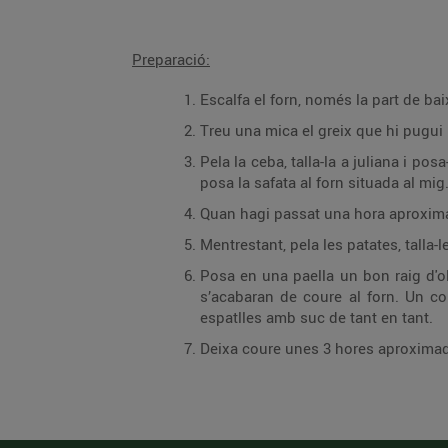
Preparació:
Escalfa el forn, només la part de ba
Treu una mica el greix que hi pugui h
Pela la ceba, talla-la a juliana i pos
posa la safata al forn situada al mig
Quan hagi passat una hora aproximad
Mentrestant, pela les patates, talla-l
Posa en una paella un bon raig d'ol
s’acabaran de coure al forn. Un co
espatlles amb suc de tant en tant.
Deixa coure unes 3 hores aproximada