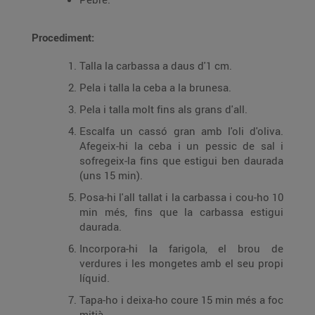
Procediment:
Talla la carbassa a daus d'1 cm.
Pela i talla la ceba a la brunesa.
Pela i talla molt fins als grans d'all.
Escalfa un cassó gran amb l'oli d'oliva.
Afegeix-hi la ceba i un pessic de sal i
sofregeix-la fins que estigui ben daurada
(uns 15 min).
Posa-hi l'all tallat i la carbassa i cou-ho 10
min més, fins que la carbassa estigui
daurada.
Incorpora-hi la farigola, el brou de
verdures i les mongetes amb el seu propi
líquid.
Tapa-ho i deixa-ho coure 15 min més a foc
mitjà.