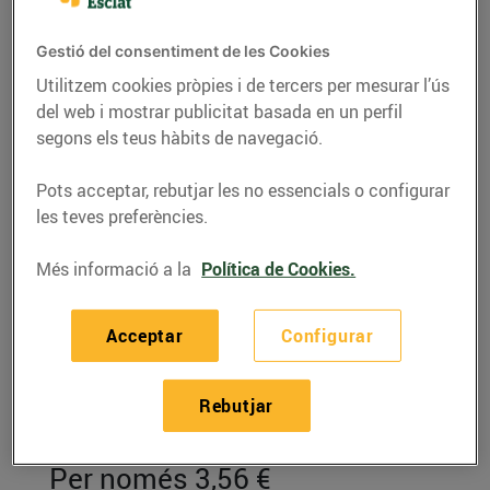
Gestió del consentiment de les Cookies
Utilitzem cookies pròpies i de tercers per mesurar l’ús
del web i mostrar publicitat basada en un perfil
segons els teus hàbits de navegació.
Pots acceptar, rebutjar les no essencials o configurar
les teves preferències.
Més informació a la
Política de Cookies.
RECEPTES
Acceptar
Configurar
Estofat de mongetes
amb carabassa i
Rebutjar
tomàque
Per només 3,56 €