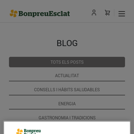
BLOG
TOTS ELS POSTS
ACTUALITAT
CONSELLS I HÀBITS SALUDABLES
ENERGIA
GASTRONOMIA I TRADICIONS
RECEPTES