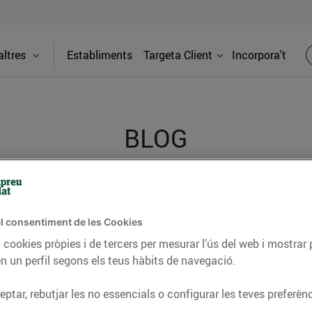
ltres
Establiments
Targeta Client
Incorpora't
BLOG
ceptes, consells nutricionals, informació d’actualitat
l consentiment de les Cookies
del nostre territori i molts altres temes.
 cookies pròpies i de tercers per mesurar l’ús del web i mostrar 
n un perfil segons els teus hàbits de navegació.
TAT
CONSELLS I HÀBITS SALUDABLES
ENERGIA
GASTRONOMIA
ptar, rebutjar les no essencials o configurar les teves preferènc