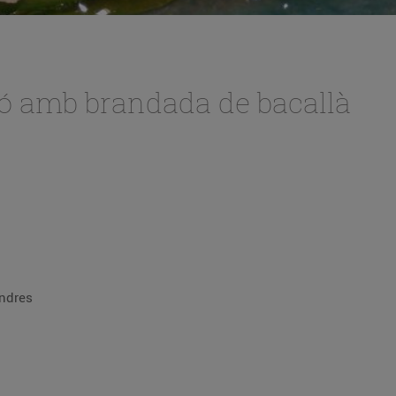
só amb brandada de bacallà
endres