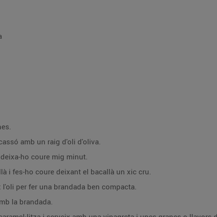
a
nes.
cassó amb un raig d'oli d'oliva.
 i deixa-ho coure mig minut.
là i fes-ho coure deixant el bacallà un xic cru.
ix l'oli per fer una brandada ben compacta.
mb la brandada.
ramel·litza i serveix amb una vinagreta i unes granes o llavors d