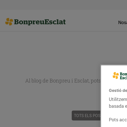
Nosa
Al blog de Bonpreu i Esclat, pots trobar re
Gestió de
Utilitzem
basada e
TOTS ELS POSTS
ACTUALI
Pots acce