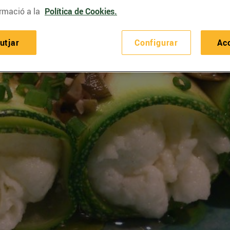
rmació a la
Política de Cookies.
utjar
Configurar
Ac