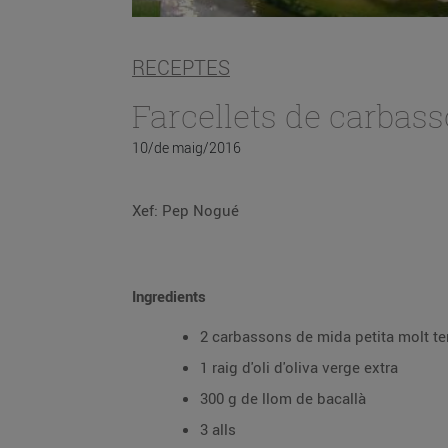
RECEPTES
Farcellets de carbas
10/de maig/2016
Xef: Pep Nogué
Ingredients
2 carbassons de mida petita molt t
1 raig d'oli d'oliva verge extra
300 g de llom de bacallà
3 alls