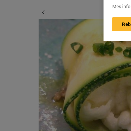
Més info
Reb