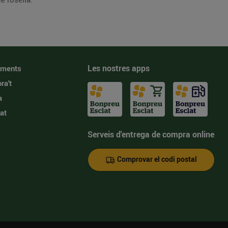
Les nostres apps
iments
ra't
a
at
Serveis d'entrega de compra online
Comprovar el codi postal