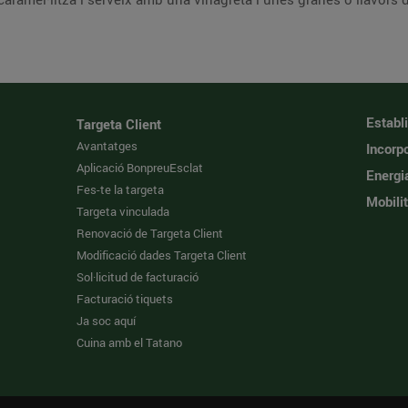
Establ
Targeta Client
Avantatges
Incorpo
Aplicació BonpreuEsclat
Energi
Fes-te la targeta
Mobilit
Targeta vinculada
Renovació de Targeta Client
Modificació dades Targeta Client
Sol·licitud de facturació
Facturació tiquets
Ja soc aquí
Cuina amb el Tatano