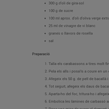
300 g d'oli de gira-sol
100 g de sucre
100 ml aprox. d'oli d'oliva verge extr
25 ml de vinagre de vi blanc
granes o llavors de rosella
sal
Preparació
Talla els carabassons a tires molt fi
Pela els alls i posa'ls a coure en un 
Afegeix els 50 g. de pell de bacallà
Tot seguit, afegeix els daus de bacal
Aparta-ho del foc, tritura-ho i afege
Embolica les làmines de carbassó a
Posa una mica de sucre al damunt, ca