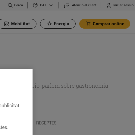
Cerca
Atenció al client
Iniciar sessió
CAT
Mobilitat
Energia
Comprar online
 sobre alimentació, parlem sobre gastronomia
publicitat
 I TRADICIONS
RECEPTES
ies.