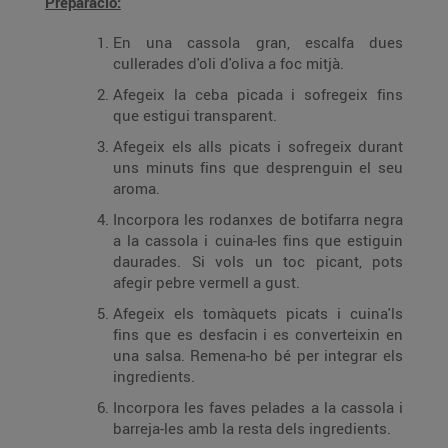
Preparació:
En una cassola gran, escalfa dues
cullerades d'oli d'oliva a foc mitjà.
Afegeix la ceba picada i sofregeix fins
que estigui transparent.
Afegeix els alls picats i sofregeix durant
uns minuts fins que desprenguin el seu
aroma.
Incorpora les rodanxes de botifarra negra
a la cassola i cuina-les fins que estiguin
daurades. Si vols un toc picant, pots
afegir pebre vermell a gust.
Afegeix els tomàquets picats i cuina'ls
fins que es desfacin i es converteixin en
una salsa. Remena-ho bé per integrar els
ingredients.
Incorpora les faves pelades a la cassola i
barreja-les amb la resta dels ingredients.