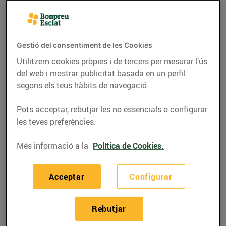
Gestió del consentiment de les Cookies
Utilitzem cookies pròpies i de tercers per mesurar l’ús
del web i mostrar publicitat basada en un perfil
segons els teus hàbits de navegació.
Pots acceptar, rebutjar les no essencials o configurar
les teves preferències.
RECEPTES
Més informació a la
Política de Cookies.
Faves a la catalana
Acceptar
Configurar
amb botifarra negra
13/de febrer/2024
Rebutjar