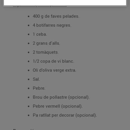
Ingredients per a 1 persona:
400 g de faves pelades.
4 botifarres negres.
1 ceba.
2 grans d'alls.
2 tomàquets.
1/2 copa de vi blanc.
Oli d'oliva verge extra.
Sal.
Pebre.
Brou de pollastre (opcional).
Pebre vermell (opcional).
Pa ratllat per decorar (opcional).