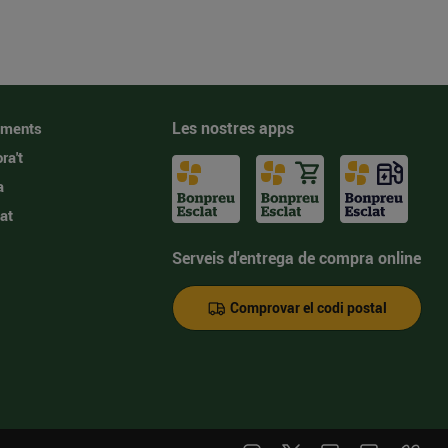
Les nostres apps
iments
ra't
a
at
Serveis d'entrega de compra online
Comprovar el codi postal