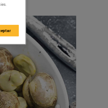
ies.
ceptar