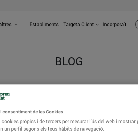
ltres
Establiments
Targeta Client
Incorpora't
BLOG
ceptes, consells nutricionals, informació d’actualitat
del nostre territori i molts altres temes.
l consentiment de les Cookies
 cookies pròpies i de tercers per mesurar l’ús del web i mostrar 
TAT
CONSELLS I HÀBITS SALUDABLES
ENERGIA
GASTRONOMIA
n un perfil segons els teus hàbits de navegació.