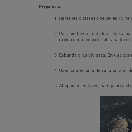
Preparació:
Renta les cloïsses i deixa-les 15 min
Pela les faves, renta-les i deixa-l
d’oliva i una mica de sal; tapa-ho u
Esbandeix les cloïsses. En una cassola
Quan comencin a deixar anar suc, dilu
Afegeix-hi les faves, barreja-ho amb