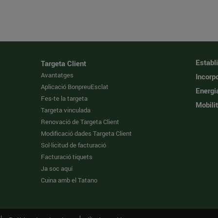
Establ
Targeta Client
Avantatges
Incorpo
Aplicació BonpreuEsclat
Energi
Fes-te la targeta
Mobilit
Targeta vinculada
Renovació de Targeta Client
Modificació dades Targeta Client
Sol·licitud de facturació
Facturació tiquets
Ja soc aquí
Cuina amb el Tatano