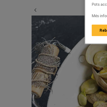
Pots acce
Més info
Reb