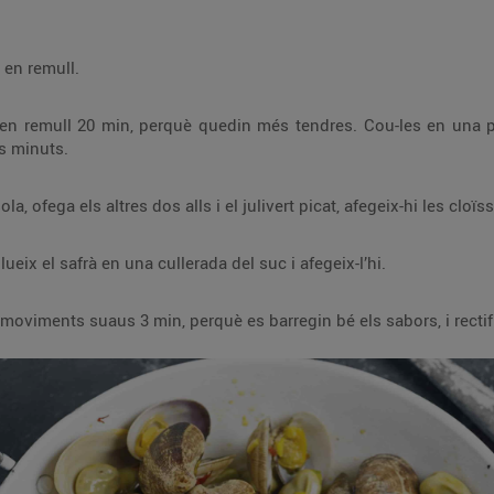
 en remull.
es en remull 20 min, perquè quedin més tendres. Cou-les en una p
ns minuts.
, ofega els altres dos alls i el julivert picat, afegeix-hi les cloïs
eix el safrà en una cullerada del suc i afegeix-l’hi.
 moviments suaus 3 min, perquè es barregin bé els sabors, i rectif