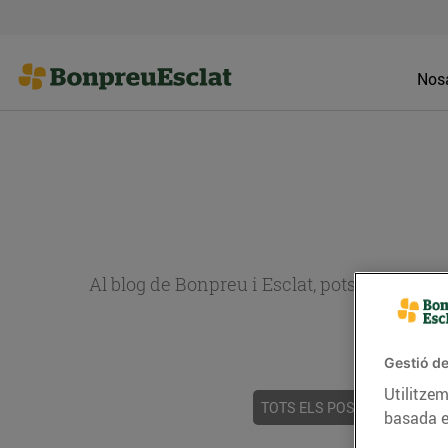
Nosa
Al blog de Bonpreu i Esclat, pots trobar re
Gestió de
Utilitzem
TOTS ELS POSTS
ACTUALI
basada e