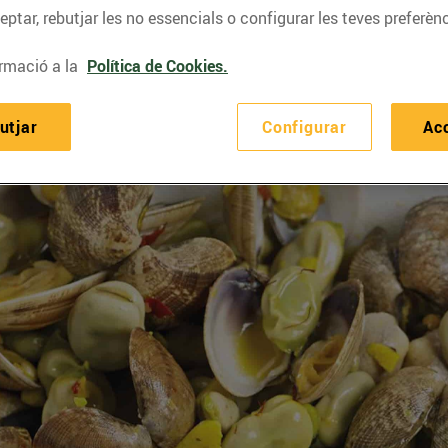
ptar, rebutjar les no essencials o configurar les teves preferènc
rmació a la
Política de Cookies.
utjar
Configurar
Ac