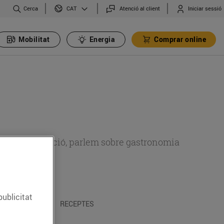
Cerca
Atenció al client
Iniciar sessió
CAT
Mobilitat
Energia
Comprar online
 sobre alimentació, parlem sobre gastronomia
publicitat
 I TRADICIONS
RECEPTES