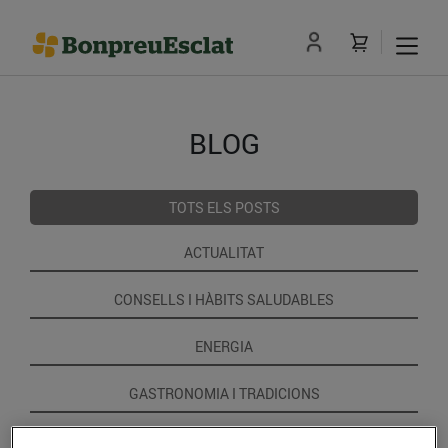
BLOG
TOTS ELS POSTS
ACTUALITAT
CONSELLS I HÀBITS SALUDABLES
ENERGIA
GASTRONOMIA I TRADICIONS
RECEPTES