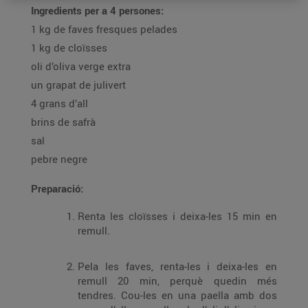
Ingredients per a 4 persones:
1 kg de faves fresques pelades
1 kg de cloïsses
oli d’oliva verge extra
un grapat de julivert
4 grans d’all
brins de safrà
sal
pebre negre
Preparació:
Renta les cloïsses i deixa-les 15 min en
remull.
Pela les faves, renta-les i deixa-les en
remull 20 min, perquè quedin més
tendres. Cou-les en una paella amb dos