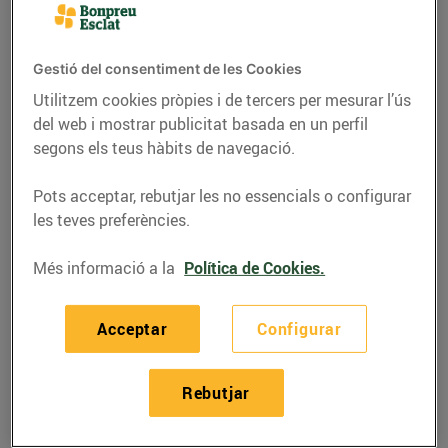
Gestió del consentiment de les Cookies
Utilitzem cookies pròpies i de tercers per mesurar l’ús
del web i mostrar publicitat basada en un perfil
segons els teus hàbits de navegació.
Pots acceptar, rebutjar les no essencials o configurar
les teves preferències.
Més informació a la
Política de Cookies.
RECEPTES
Faves amb cloïsses i
Acceptar
Configurar
safrà
Rebutjar
24/de maig/2021