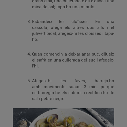
grans d’all, una cullerada d’oli d’oliva i una
mica de sal; tapa-ho uns minuts.
Esbandeix les cloïsses. En una
cassola, ofega els altres dos alls i el
julivert picat, afegeix-hi les cloïsses i tapa-
ho.
Quan comencin a deixar anar suc, dilueix
el safrà en una cullerada del suc i afegeix-
l’hi.
Afegeix-hi les faves, barreja-ho
amb moviments suaus 3 min, perquè
es barregin bé els sabors, i rectifica-ho de
sal i pebre negre.