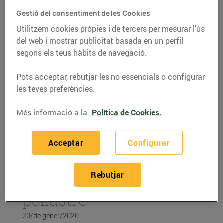
Gestió del consentiment de les Cookies
Utilitzem cookies pròpies i de tercers per mesurar l’ús
del web i mostrar publicitat basada en un perfil
segons els teus hàbits de navegació.
Pots acceptar, rebutjar les no essencials o configurar
les teves preferències.
Més informació a la
Política de Cookies.
RECEPTES
Acceptar
Configurar
Recepta de faves,
Rebutjar
pèsols i carxofes amb
pollastre
20/de gener/2020