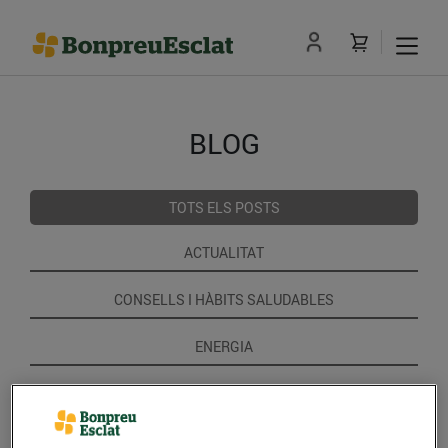
BLOG
TOTS ELS POSTS
ACTUALITAT
CONSELLS I HÀBITS SALUDABLES
ENERGIA
GASTRONOMIA I TRADICIONS
RECEPTES