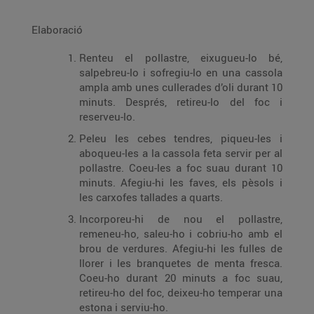
Elaboració
Renteu el pollastre, eixugueu-lo bé,
salpebreu-lo i sofregiu-lo en una cassola
ampla amb unes cullerades d’oli durant 10
minuts. Després, retireu-lo del foc i
reserveu-lo.
Peleu les cebes tendres, piqueu-les i
aboqueu-les a la cassola feta servir per al
pollastre. Coeu-les a foc suau durant 10
minuts. Afegiu-hi les faves, els pèsols i
les carxofes tallades a quarts.
Incorporeu-hi de nou el pollastre,
remeneu-ho, saleu-ho i cobriu-ho amb el
brou de verdures. Afegiu-hi les fulles de
llorer i les branquetes de menta fresca.
Coeu-ho durant 20 minuts a foc suau,
retireu-ho del foc, deixeu-ho temperar una
estona i serviu-ho.