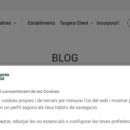
ltres
Establiments
Targeta Client
Incorpora't
BLOG
ceptes, consells nutricionals, informació d’actualitat
l consentiment de les Cookies
del nostre territori i molts altres temes.
 cookies pròpies i de tercers per mesurar l’ús del web i mostrar 
n un perfil segons els teus hàbits de navegació.
TAT
CONSELLS I HÀBITS SALUDABLES
ENERGIA
GASTRONOMIA
ptar, rebutjar les no essencials o configurar les teves preferènc