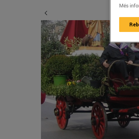
Més info
Reb