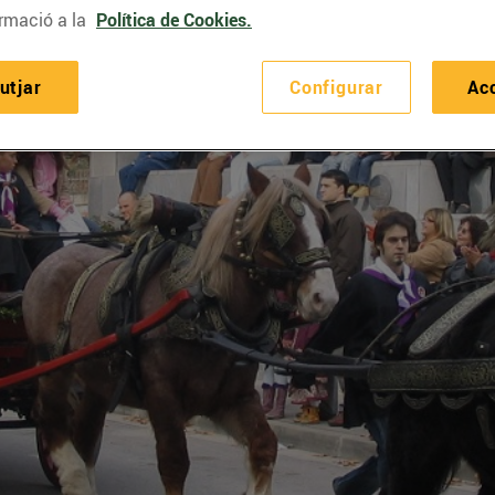
rmació a la
Política de Cookies.
utjar
Configurar
Ac