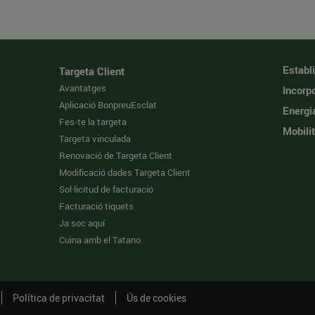
Establ
Targeta Client
Avantatges
Incorpo
Aplicació BonpreuEsclat
Energi
Fes-te la targeta
Mobilit
Targeta vinculada
Renovació de Targeta Client
Modificació dades Targeta Client
Sol·licitud de facturació
Facturació tiquets
Ja soc aquí
Cuina amb el Tatano
Política de privacitat
Ús de cookies