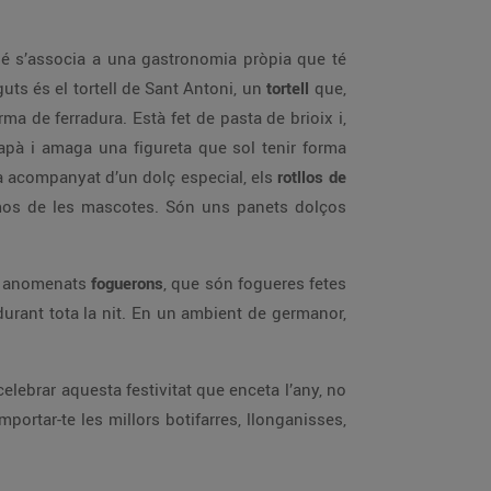
mbé s’associa a una gastronomia pròpia que té
uts és el tortell de Sant Antoni, un
tortell
que,
ma de ferradura. Està fet de pasta de brioix i,
sapà i amaga una figureta que sol tenir forma
a acompanyat d’un dolç especial, els
rotllos de
amos de les mascotes. Són uns panets dolços
ls anomenats
foguerons
, que són fogueres fetes
durant tota la nit. En un ambient de germanor,
elebrar aquesta festivitat que enceta l’any, no
portar-te les millors botifarres, llonganisses,