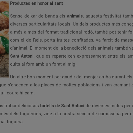
Productes en honor al sant
Sense deixar de banda els
animals
, aquesta festivitat ta
diverses particularitats locals. Un dels productes més coneg
a més a més del format tradicional rodó, també pot tenir for
com el de Reis, porta fruites confitades, va farcit de mas
d’animal. El moment de la benedicció dels animals també v
Sant Antoni
, que es reparteixen expressament entre els 
cuits al forn amb un forat al mig.
Un altre bon moment per gaudir del menjar arriba durant e
 que s’encenen a les places de moltes poblacions i van cremant 
iu i coure-hi carn.
às trobar deliciosos
tortells de Sant Antoni
de diverses mides per c
ò més dels foguerons, vine a la nostra secció de carnisseria per em
onal foguera.