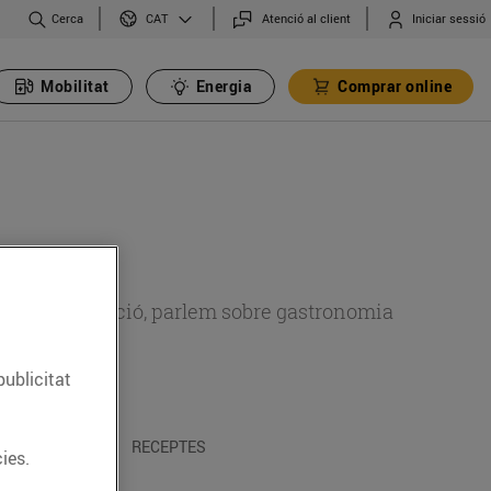
Cerca
Atenció al client
Iniciar sessió
CAT
Mobilitat
Energia
Comprar online
 sobre alimentació, parlem sobre gastronomia
publicitat
 I TRADICIONS
RECEPTES
ies.