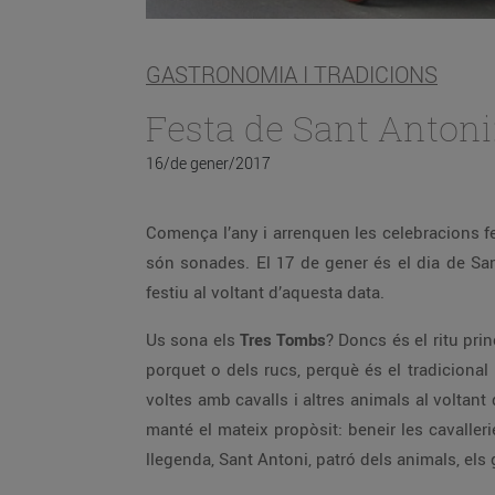
GASTRONOMIA I TRADICIONS
Festa de Sant Antoni
16/de gener/2017
Comença l’any i arrenquen les celebracions f
són sonades. El 17 de gener és el dia de San
festiu al voltant d’aquesta data.
Us sona els
Tres Tombs
? Doncs és el ritu pri
porquet o dels rucs, perquè és el tradicional
voltes amb cavalls i altres animals al voltant
manté el mateix propòsit: beneir les cavaller
llegenda, Sant Antoni, patró dels animals, els g