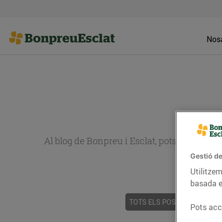
Nosa
Al blog de Bonpreu i Esclat, pots trobar re
Gestió de
Utilitzem
basada e
TOTS ELS POSTS
ACTUALI
Pots acce