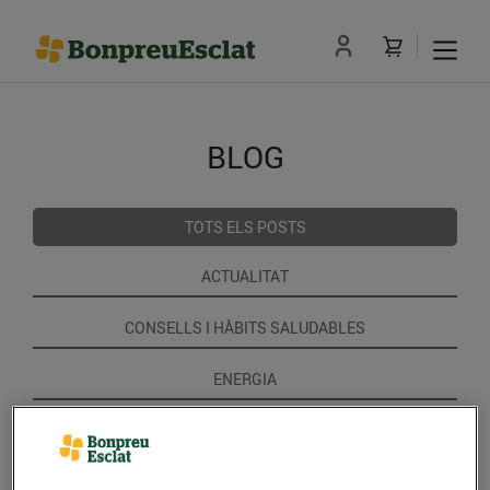
BLOG
TOTS ELS POSTS
ACTUALITAT
CONSELLS I HÀBITS SALUDABLES
ENERGIA
GASTRONOMIA I TRADICIONS
RECEPTES