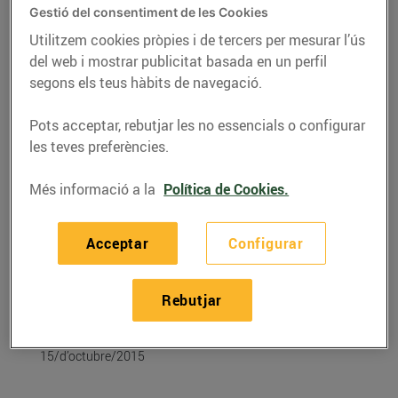
Gestió del consentiment de les Cookies
Utilitzem cookies pròpies i de tercers per mesurar l’ús
del web i mostrar publicitat basada en un perfil
segons els teus hàbits de navegació.
Pots acceptar, rebutjar les no essencials o configurar
les teves preferències.
Més informació a la
Política de Cookies.
Acceptar
Configurar
RECEPTES
Fetge gras d’ànec amb
Rebutjar
cremós de moniato
15/d’octubre/2015