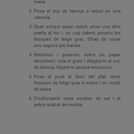
maria.
Posa el suc de taronja a reduir en una
cassola.
Quan estigui quasi reduït, posa una altra
paella al foc i, un cop calent, posa-hi les
llesques de fetge gras. S’han de coure
uns segons per banda.
Retira-les i posa-les sobre un paper
absorbent; cola el greix i afegeix-lo al suc
de taronja, lligant-lo perquè emulsioni.
Posa el puré al fons del plat, dues
llesques de fetge gras a sobre i un cordó
de salsa
Finalitzaamb unes escates de sal i el
pebre acabat de moldre.