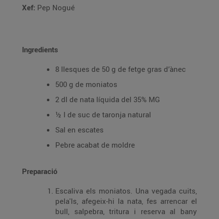
Xef:
Pep Nogué
Ingredients
8 llesques de 50 g de fetge gras d’ànec
500 g de moniatos
2 dl de nata líquida del 35% MG
½ l de suc de taronja natural
Sal en escates
Pebre acabat de moldre
Preparació
Escaliva els moniatos. Una vegada cuits,
pela'ls, afegeix-hi la nata, fes arrencar el
bull, salpebra, tritura i reserva al bany