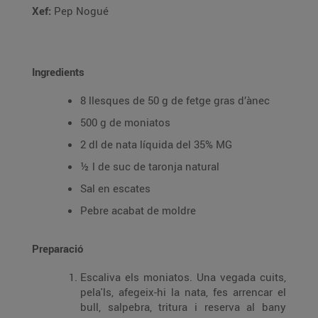
Xef:
Pep Nogué
Ingredients
8 llesques de 50 g de fetge gras d’ànec
500 g de moniatos
2 dl de nata líquida del 35% MG
½ l de suc de taronja natural
Sal en escates
Pebre acabat de moldre
Preparació
Escaliva els moniatos. Una vegada cuits,
pela'ls, afegeix-hi la nata, fes arrencar el
bull, salpebra, tritura i reserva al bany