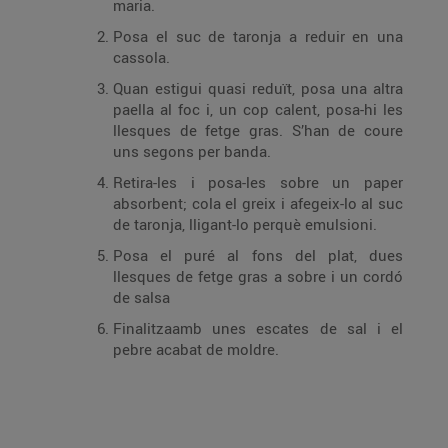
maria.
Posa el suc de taronja a reduir en una
cassola.
Quan estigui quasi reduït, posa una altra
paella al foc i, un cop calent, posa-hi les
llesques de fetge gras. S’han de coure
uns segons per banda.
Retira-les i posa-les sobre un paper
absorbent; cola el greix i afegeix-lo al suc
de taronja, lligant-lo perquè emulsioni.
Posa el puré al fons del plat, dues
llesques de fetge gras a sobre i un cordó
de salsa
Finalitzaamb unes escates de sal i el
pebre acabat de moldre.