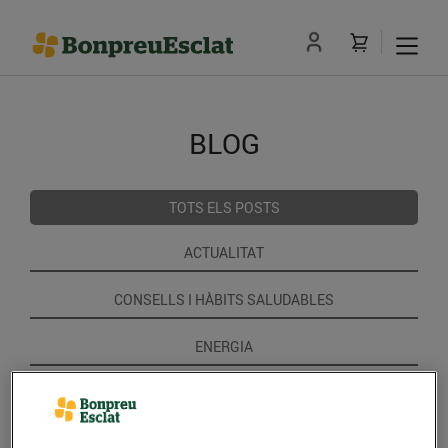
BLOG
TOTS ELS POSTS
ACTUALITAT
CONSELLS I HÀBITS SALUDABLES
ENERGIA
GASTRONOMIA I TRADICIONS
RECEPTES