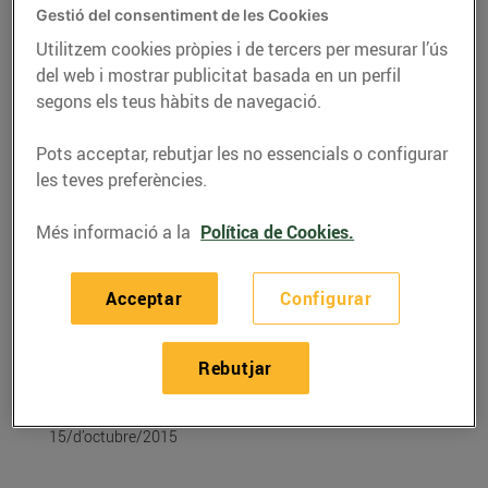
Gestió del consentiment de les Cookies
Utilitzem cookies pròpies i de tercers per mesurar l’ús
del web i mostrar publicitat basada en un perfil
segons els teus hàbits de navegació.
Pots acceptar, rebutjar les no essencials o configurar
les teves preferències.
Més informació a la
Política de Cookies.
Acceptar
Configurar
RECEPTES
Fetge gras d’ànec amb
Rebutjar
cremós de moniato
15/d’octubre/2015