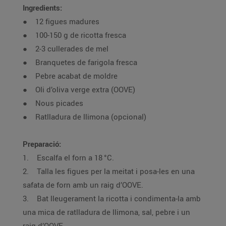
Ingredients:
● 12 figues madures
● 100-150 g de ricotta fresca
● 2-3 cullerades de mel
● Branquetes de farigola fresca
● Pebre acabat de moldre
● Oli d’oliva verge extra (OOVE)
● Nous picades
● Ratlladura de llimona (opcional)
Preparació:
1. Escalfa el forn a 18 °C.
2. Talla les figues per la meitat i posa-les en una
safata de forn amb un raig d’OOVE.
3. Bat lleugerament la ricotta i condimenta-la amb
una mica de ratlladura de llimona, sal, pebre i un
raig d’OOVE.