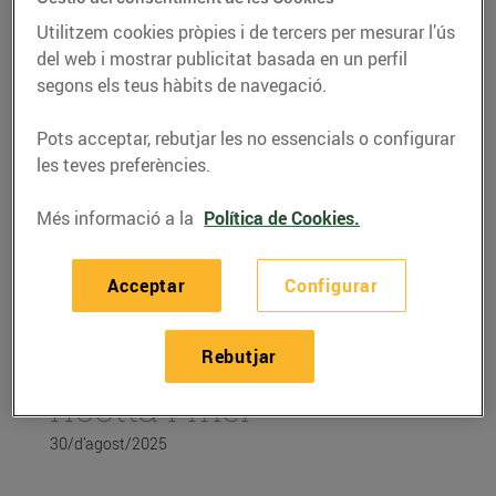
Utilitzem cookies pròpies i de tercers per mesurar l’ús
del web i mostrar publicitat basada en un perfil
segons els teus hàbits de navegació.
Pots acceptar, rebutjar les no essencials o configurar
les teves preferències.
Més informació a la
Política de Cookies.
Acceptar
Configurar
RECEPTES
Rebutjar
Figues rostides amb
ricotta i mel
30/d’agost/2025