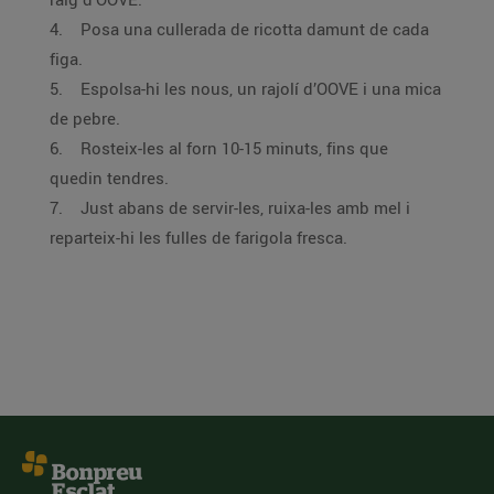
4. Posa una cullerada de ricotta damunt de cada
figa.
5. Espolsa-hi les nous, un rajolí d’OOVE i una mica
de pebre.
6. Rosteix-les al forn 10-15 minuts, fins que
quedin tendres.
7. Just abans de servir-les, ruixa-les amb mel i
reparteix-hi les fulles de farigola fresca.