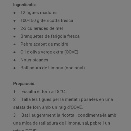
Ingredients:
● 12 figues madures
● 100-150 g de ricotta fresca
● 2-3 cullerades de mel
● Branquetes de farigola fresca
● Pebre acabat de moldre
● Oli d’oliva verge extra (OOVE)
● Nous picades
● Ratlladura de llimona (opcional)
Preparació:
1. Escalfa el forn a 18 °C.
2. Talla les figues per la meitat i posa-les en una
safata de forn amb un raig d’OOVE.
3. Bat lleugerament la ricotta i condimenta-la amb
una mica de ratlladura de llimona, sal, pebre i un
raig d’OOVE.