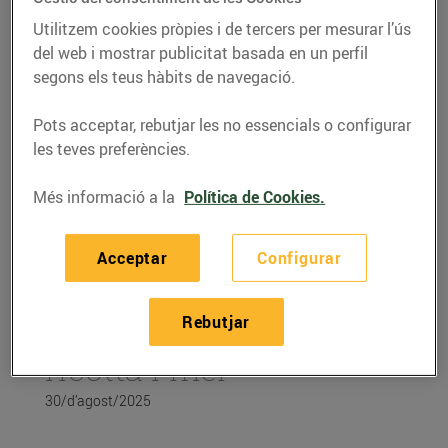
Utilitzem cookies pròpies i de tercers per mesurar l’ús
del web i mostrar publicitat basada en un perfil
segons els teus hàbits de navegació.
Pots acceptar, rebutjar les no essencials o configurar
les teves preferències.
Més informació a la
Política de Cookies.
Acceptar
Configurar
RECEPTES
Rebutjar
Figues rostides amb
ricotta i mel
30/d’agost/2025