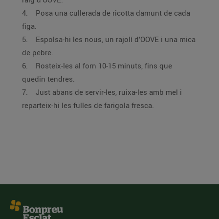
4. Posa una cullerada de ricotta damunt de cada
figa.
5. Espolsa-hi les nous, un rajolí d’OOVE i una mica
de pebre.
6. Rosteix-les al forn 10-15 minuts, fins que
quedin tendres.
7. Just abans de servir-les, ruixa-les amb mel i
reparteix-hi les fulles de farigola fresca.