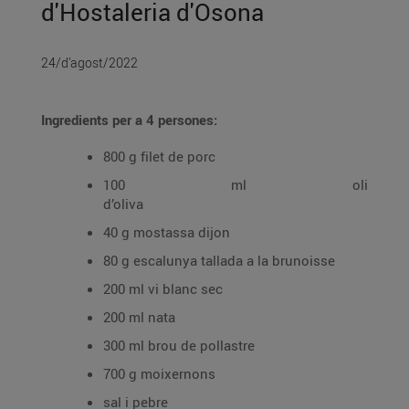
d'Hostaleria d'Osona
24/d’agost/2022
Ingredients per a 4 persones:
800 g filet de porc
100 ml oli
d’oliva
40 g mostassa dijon
80 g escalunya tallada a la brunoisse
200 ml vi blanc sec
200 ml nata
300 ml brou de pollastre
700 g moixernons
sal i pebre