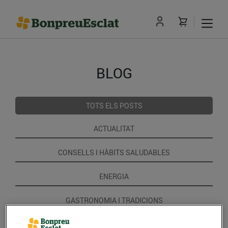
BLOG
TOTS ELS POSTS
ACTUALITAT
CONSELLS I HÀBITS SALUDABLES
ENERGIA
GASTRONOMIA I TRADICIONS
RECEPTES