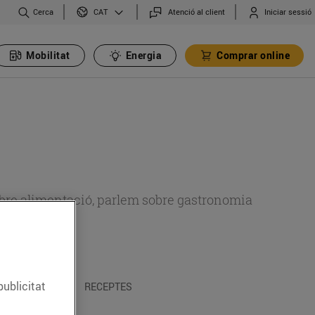
Cerca
Atenció al client
Iniciar sessió
CAT
Mobilitat
Energia
Comprar online
 sobre alimentació, parlem sobre gastronomia
publicitat
 I TRADICIONS
RECEPTES