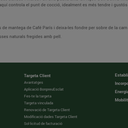
 d’aquí controla el punt de cocció, idealment es més tendre i gustós 
us de mantega de Café París i deixa-les fondre per sobre de la carn
sses naturals fregides amb pell.
Establ
Targeta Client
Avantatges
Incorpo
Aplicació BonpreuEsclat
Energi
Fes-te la targeta
Mobilit
Targeta vinculada
Renovació de Targeta Client
Modificació dades Targeta Client
Sol·licitud de facturació