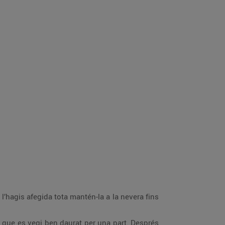
’hagis afegida tota mantén-la a la nevera fins
ns que es vegi ben daurat per una part. Després