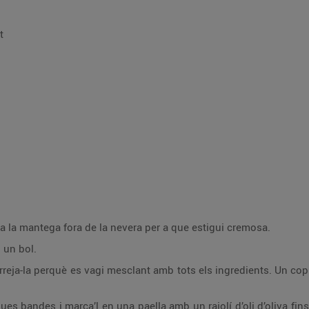
t
a la mantega fora de la nevera per a que estigui cremosa.
n un bol.
eja-la perquè es vagi mesclant amb tots els ingredients. Un cop l
 dues bandes i marca’l en una paella amb un rajolí d’oli d’oliva fi