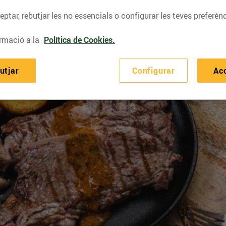
ptar, rebutjar les no essencials o configurar les teves preferènc
rmació a la
Política de Cookies.
utjar
Configurar
Ac