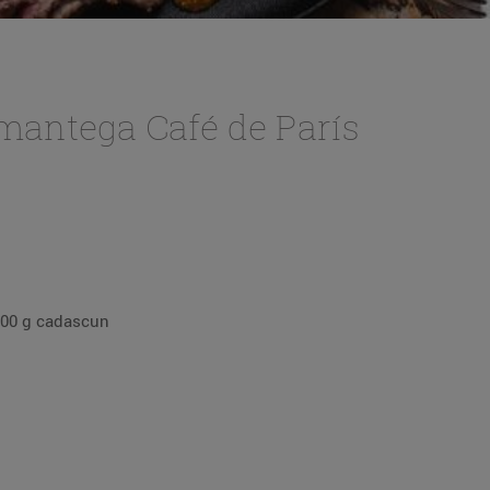
 mantega Café de París
 200 g cadascun