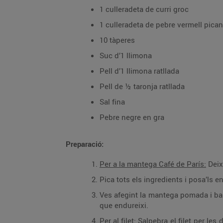
1 culleradeta de curri groc
1 culleradeta de pebre vermell pican
10 tàperes
Suc d’1 llimona
Pell d’1 llimona ratllada
Pell de ½ taronja ratllada
Sal fina
Pebre negre en gra
Preparació:
Per a la mantega Café de París:
Deix
Pica tots els ingredients i posa’ls e
Ves afegint la mantega pomada i barr
que endureixi.
Per al filet:
Salpebra el filet per les