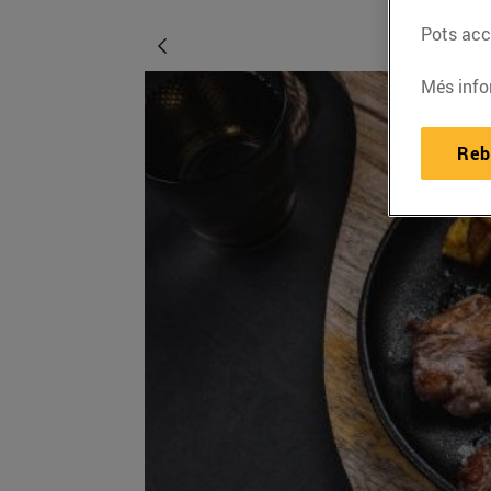
Pots acce
Més info
Reb