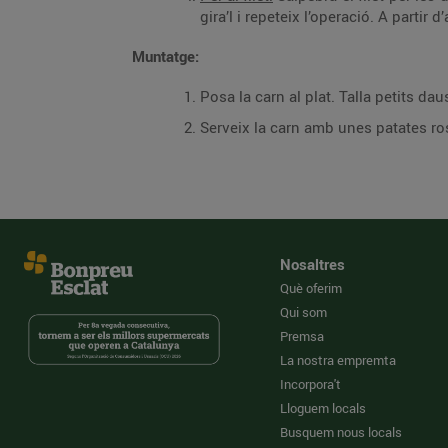
gira’l i repeteix l’operació. A partir
Muntatge:
Posa la carn al plat. Talla petits da
Serveix la carn amb unes patates ro
Nosaltres
Què oferim
Qui som
Premsa
La nostra empremta
Incorpora't
Lloguem locals
Busquem nous locals