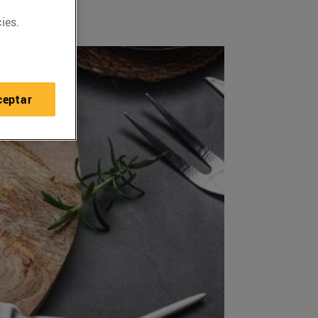
ies.
ceptar