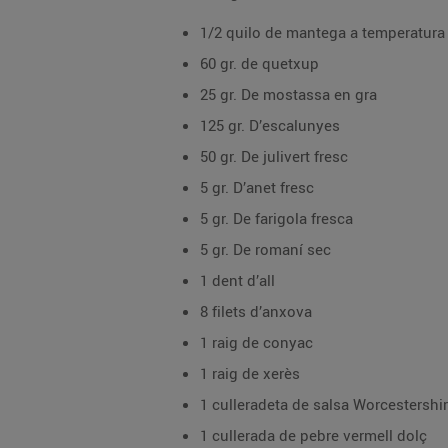
1/2 quilo de mantega a temperatur
60 gr. de quetxup
25 gr. De mostassa en gra
125 gr. D’escalunyes
50 gr. De julivert fresc
5 gr. D’anet fresc
5 gr. De farigola fresca
5 gr. De romaní sec
1 dent d’all
8 filets d’anxova
1 raig de conyac
1 raig de xerès
1 culleradeta de salsa Worcestershir
1 cullerada de pebre vermell dolç