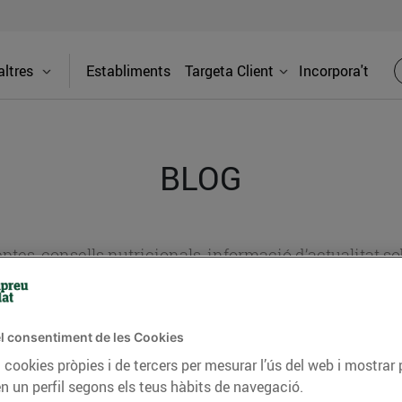
ltres
Establiments
Targeta Client
Incorpora't
BLOG
ceptes, consells nutricionals, informació d’actualitat
del nostre territori i molts altres temes.
l consentiment de les Cookies
 cookies pròpies i de tercers per mesurar l’ús del web i mostrar 
TAT
CONSELLS I HÀBITS SALUDABLES
ENERGIA
GASTRONOMIA
n un perfil segons els teus hàbits de navegació.