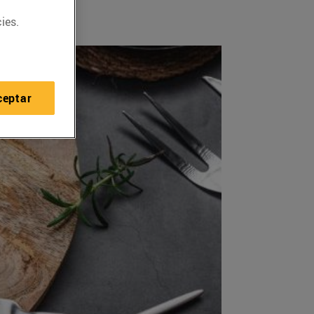
ies.
ceptar