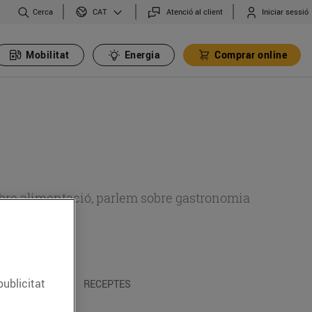
Cerca
Atenció al client
Iniciar sessió
CAT
Mobilitat
Energia
Comprar online
 sobre alimentació, parlem sobre gastronomia
publicitat
 I TRADICIONS
RECEPTES