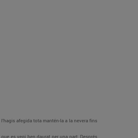
’hagis afegida tota mantén-la a la nevera fins
ns que es vegi ben daurat per una part. Després