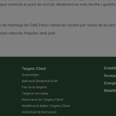
 d’aquí controla el punt de cocció, idealment es més tendre i gustós 
us de mantega de Café París i deixa-les fondre per sobre de la carn
sses naturals fregides amb pell.
Establ
Targeta Client
Avantatges
Incorpo
Aplicació BonpreuEsclat
Energi
Fes-te la targeta
Mobilit
Targeta vinculada
Renovació de Targeta Client
Modificació dades Targeta Client
Sol·licitud de facturació