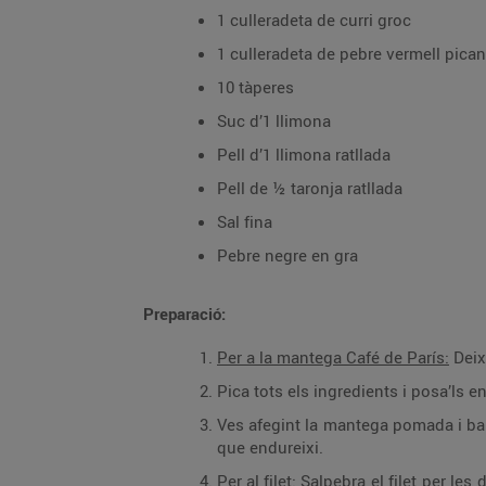
1 culleradeta de curri groc
1 culleradeta de pebre vermell pican
10 tàperes
Suc d’1 llimona
Pell d’1 llimona ratllada
Pell de ½ taronja ratllada
Sal fina
Pebre negre en gra
Preparació:
Per a la mantega Café de París:
Deix
Pica tots els ingredients i posa’ls e
Ves afegint la mantega pomada i barr
que endureixi.
Per al filet:
Salpebra el filet per les