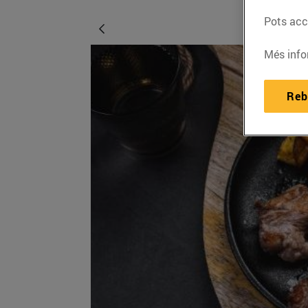
Pots acce
Més info
Reb