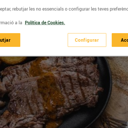
ptar, rebutjar les no essencials o configurar les teves preferènc
rmació a la
Política de Cookies.
utjar
Configurar
Ac