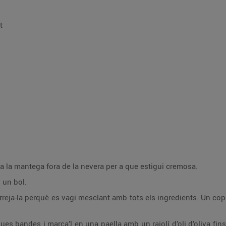
t
a la mantega fora de la nevera per a que estigui cremosa.
n un bol.
eja-la perquè es vagi mesclant amb tots els ingredients. Un cop l
 dues bandes i marca’l en una paella amb un rajolí d’oli d’oliva fi