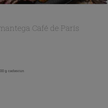
 mantega Café de París
 200 g cadascun