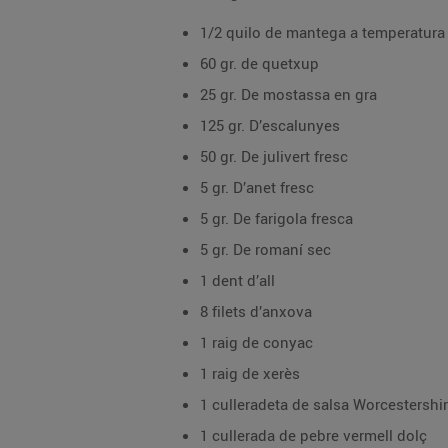
1/2 quilo de mantega a temperatur
60 gr. de quetxup
25 gr. De mostassa en gra
125 gr. D’escalunyes
50 gr. De julivert fresc
5 gr. D’anet fresc
5 gr. De farigola fresca
5 gr. De romaní sec
1 dent d’all
8 filets d’anxova
1 raig de conyac
1 raig de xerès
1 culleradeta de salsa Worcestershir
1 cullerada de pebre vermell dolç