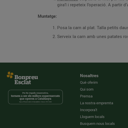
gira’l i repeteix l’operació. A partir
Muntatge:
Posa la carn al plat. Talla petits da
Serveix la carn amb unes patates ro
Nosaltres
Què oferim
Qui som
Premsa
La nostra empremta
Incorpora't
Lloguem locals
Busquem nous locals