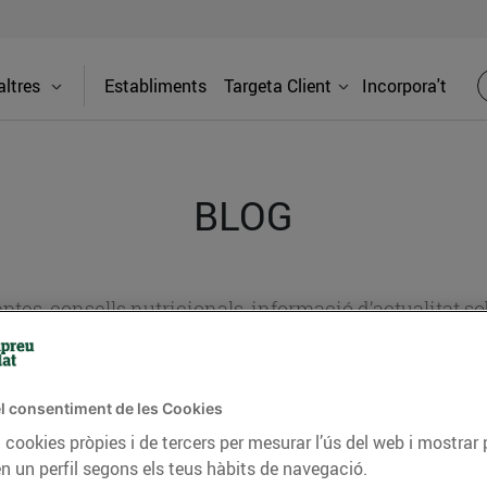
ltres
Establiments
Targeta Client
Incorpora't
BLOG
ceptes, consells nutricionals, informació d’actualitat
del nostre territori i molts altres temes.
l consentiment de les Cookies
 cookies pròpies i de tercers per mesurar l’ús del web i mostrar 
TAT
CONSELLS I HÀBITS SALUDABLES
ENERGIA
GASTRONOMIA
n un perfil segons els teus hàbits de navegació.