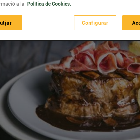
rmació a la
Política de Cookies.
utjar
Configurar
Ac