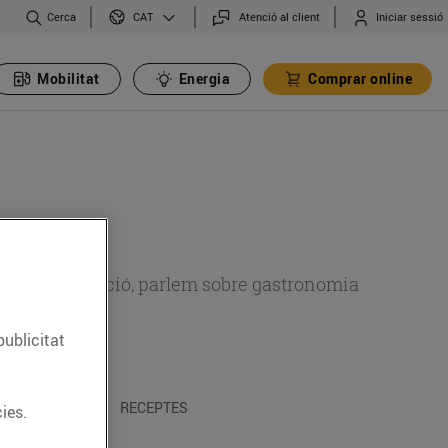
Cerca
Atenció al client
Iniciar sessió
CAT
Mobilitat
Energia
Comprar online
 sobre alimentació, parlem sobre gastronomia
publicitat
 I TRADICIONS
RECEPTES
ies.