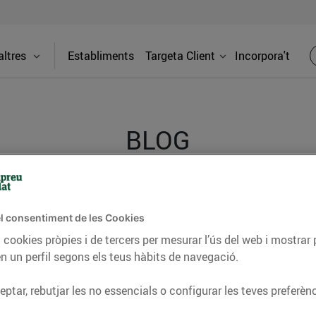
ltres
Establiments
Targeta Client
Incorpora't
BLOG
ceptes, consells nutricionals, informació d’actualitat
l consentiment de les Cookies
del nostre territori i molts altres temes.
 cookies pròpies i de tercers per mesurar l’ús del web i mostrar 
n un perfil segons els teus hàbits de navegació.
TAT
CONSELLS I HÀBITS SALUDABLES
ENERGIA
GASTRONOMIA
ptar, rebutjar les no essencials o configurar les teves preferènc