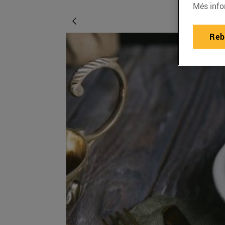
Més info
Reb