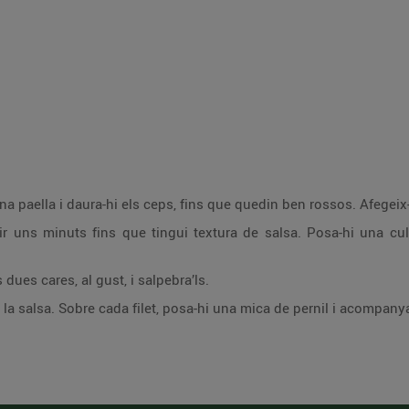
 paella i daura-hi els ceps, fins que quedin ben rossos. Afegeix-h
lir uns minuts fins que tingui textura de salsa. Posa-hi una cul
s dues cares, al gust, i salpebra’ls.
-hi la salsa. Sobre cada filet, posa-hi una mica de pernil i acompan