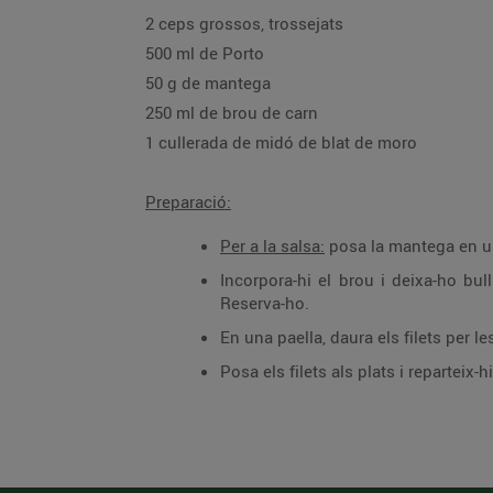
2 ceps grossos, trossejats
500 ml de Porto
50 g de mantega
250 ml de brou de carn
1 cullerada de midó de blat de moro
Preparació:
Per a la salsa:
posa la mantega en una
Incorpora-hi el brou i deixa-ho bul
Reserva-ho.
En una paella, daura els filets per le
Posa els filets als plats i reparteix