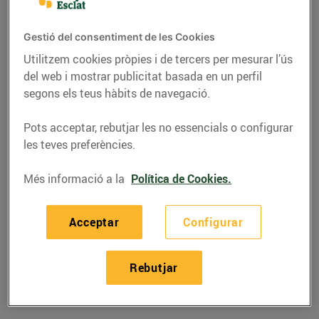
Gestió del consentiment de les Cookies
Utilitzem cookies pròpies i de tercers per mesurar l’ús
del web i mostrar publicitat basada en un perfil
segons els teus hàbits de navegació.
Pots acceptar, rebutjar les no essencials o configurar
les teves preferències.
Més informació a la
Política de Cookies.
RECEPTES
Acceptar
Configurar
Filet de vedella amb
verdures i mostassa
Rebutjar
17/de setembre/2020