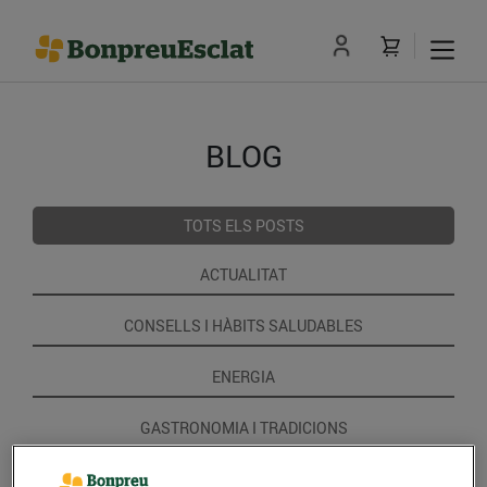
BLOG
TOTS ELS POSTS
ACTUALITAT
CONSELLS I HÀBITS SALUDABLES
ENERGIA
GASTRONOMIA I TRADICIONS
RECEPTES